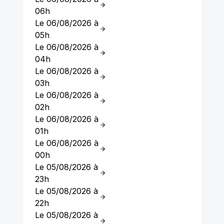
06h
Le 06/08/2026 à
05h
Le 06/08/2026 à
04h
Le 06/08/2026 à
03h
Le 06/08/2026 à
02h
Le 06/08/2026 à
01h
Le 06/08/2026 à
00h
Le 05/08/2026 à
23h
Le 05/08/2026 à
22h
Le 05/08/2026 à