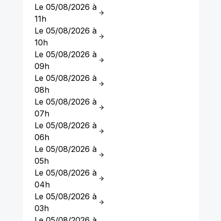
Le 05/08/2026 à
11h
Le 05/08/2026 à
10h
Le 05/08/2026 à
09h
Le 05/08/2026 à
08h
Le 05/08/2026 à
07h
Le 05/08/2026 à
06h
Le 05/08/2026 à
05h
Le 05/08/2026 à
04h
Le 05/08/2026 à
03h
Le 05/08/2026 à