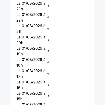
Le 01/08/2026 à
23h
Le 01/08/2026 à
22h
Le 01/08/2026 à
21h
Le 01/08/2026 à
20h
Le 01/08/2026 à
19h
Le 01/08/2026 à
18h
Le 01/08/2026 à
17h
Le 01/08/2026 à
16h
Le 01/08/2026 à
15h
Le 01/08/2026 à