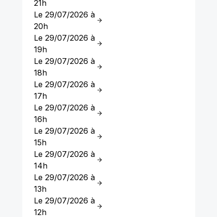
21h
Le 29/07/2026 à
20h
Le 29/07/2026 à
19h
Le 29/07/2026 à
18h
Le 29/07/2026 à
17h
Le 29/07/2026 à
16h
Le 29/07/2026 à
15h
Le 29/07/2026 à
14h
Le 29/07/2026 à
13h
Le 29/07/2026 à
12h