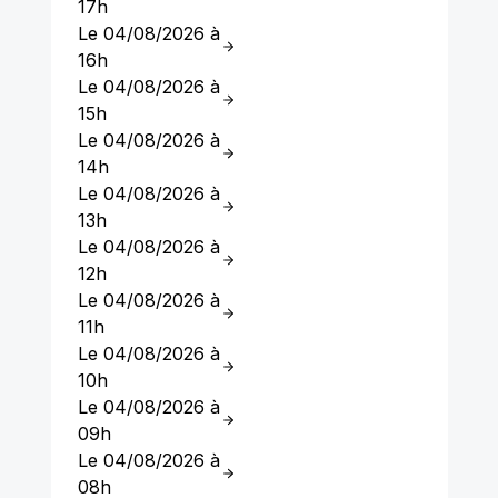
17h
Le 04/08/2026 à
16h
Le 04/08/2026 à
15h
Le 04/08/2026 à
14h
Le 04/08/2026 à
13h
Le 04/08/2026 à
12h
Le 04/08/2026 à
11h
Le 04/08/2026 à
10h
Le 04/08/2026 à
09h
Le 04/08/2026 à
08h