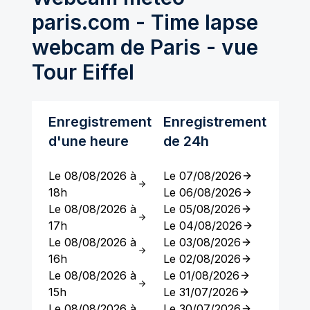
paris.com - Time lapse
webcam de Paris - vue
Tour Eiffel
Enregistrement
Enregistrement
d'une heure
de 24h
Le 08/08/2026 à
Le 07/08/2026
18h
Le 06/08/2026
Le 08/08/2026 à
Le 05/08/2026
17h
Le 04/08/2026
Le 08/08/2026 à
Le 03/08/2026
16h
Le 02/08/2026
Le 08/08/2026 à
Le 01/08/2026
15h
Le 31/07/2026
Le 08/08/2026 à
Le 30/07/2026