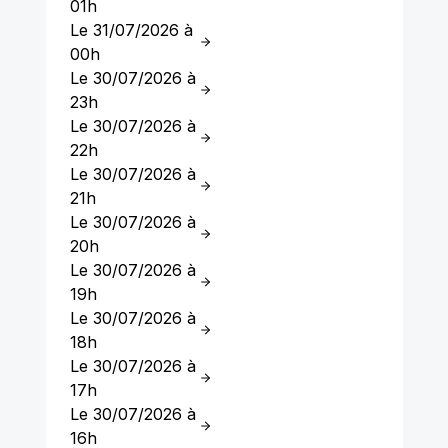
01h
Le 31/07/2026 à
00h
Le 30/07/2026 à
23h
Le 30/07/2026 à
22h
Le 30/07/2026 à
21h
Le 30/07/2026 à
20h
Le 30/07/2026 à
19h
Le 30/07/2026 à
18h
Le 30/07/2026 à
17h
Le 30/07/2026 à
16h