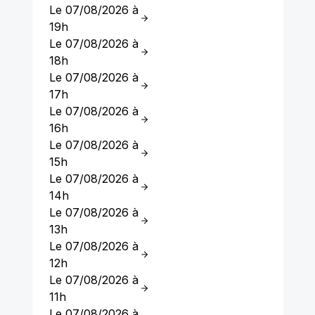
Le 07/08/2026 à
19h
Le 07/08/2026 à
18h
Le 07/08/2026 à
17h
Le 07/08/2026 à
16h
Le 07/08/2026 à
15h
Le 07/08/2026 à
14h
Le 07/08/2026 à
13h
Le 07/08/2026 à
12h
Le 07/08/2026 à
11h
Le 07/08/2026 à