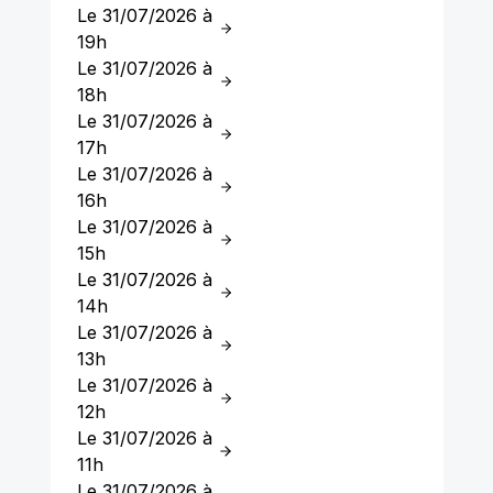
Le 31/07/2026 à
19h
Le 31/07/2026 à
18h
Le 31/07/2026 à
17h
Le 31/07/2026 à
16h
Le 31/07/2026 à
15h
Le 31/07/2026 à
14h
Le 31/07/2026 à
13h
Le 31/07/2026 à
12h
Le 31/07/2026 à
11h
Le 31/07/2026 à