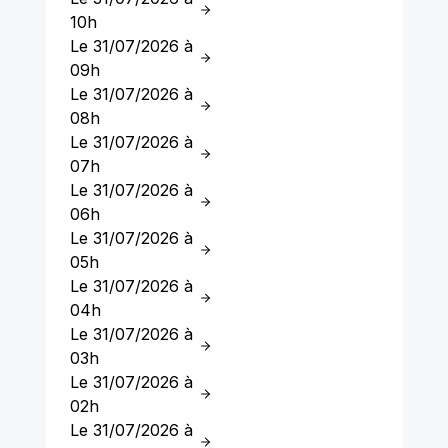
10h
Le 31/07/2026 à
09h
Le 31/07/2026 à
08h
Le 31/07/2026 à
07h
Le 31/07/2026 à
06h
Le 31/07/2026 à
05h
Le 31/07/2026 à
04h
Le 31/07/2026 à
03h
Le 31/07/2026 à
02h
Le 31/07/2026 à