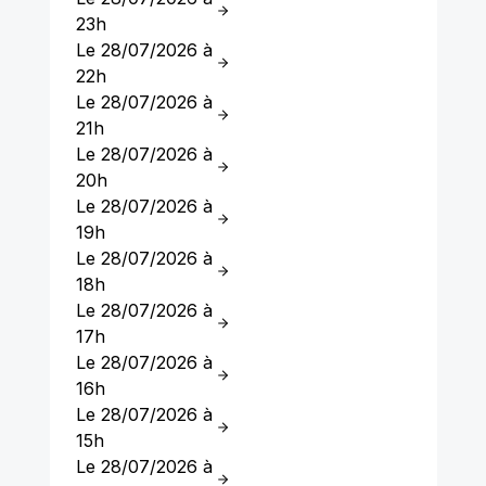
23h
Le 28/07/2026 à
22h
Le 28/07/2026 à
21h
Le 28/07/2026 à
20h
Le 28/07/2026 à
19h
Le 28/07/2026 à
18h
Le 28/07/2026 à
17h
Le 28/07/2026 à
16h
Le 28/07/2026 à
15h
Le 28/07/2026 à