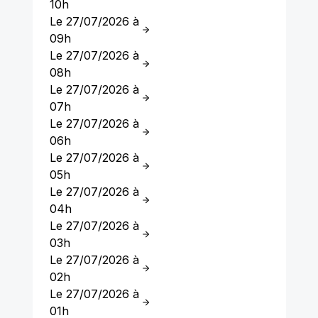
10h
Le 27/07/2026 à
09h
Le 27/07/2026 à
08h
Le 27/07/2026 à
07h
Le 27/07/2026 à
06h
Le 27/07/2026 à
05h
Le 27/07/2026 à
04h
Le 27/07/2026 à
03h
Le 27/07/2026 à
02h
Le 27/07/2026 à
01h