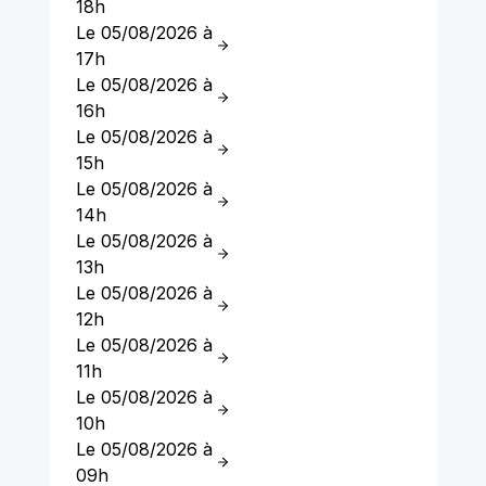
18h
Le 05/08/2026 à
17h
Le 05/08/2026 à
16h
Le 05/08/2026 à
15h
Le 05/08/2026 à
14h
Le 05/08/2026 à
13h
Le 05/08/2026 à
12h
Le 05/08/2026 à
11h
Le 05/08/2026 à
10h
Le 05/08/2026 à
09h