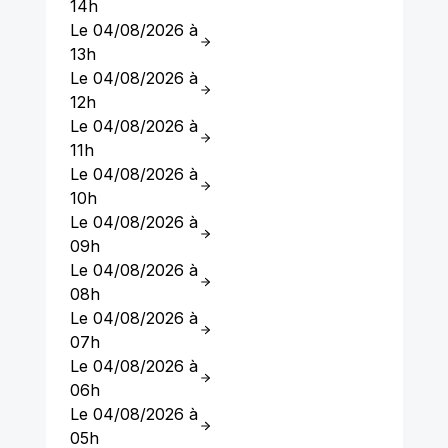
14h
Le 04/08/2026 à
13h
Le 04/08/2026 à
12h
Le 04/08/2026 à
11h
Le 04/08/2026 à
10h
Le 04/08/2026 à
09h
Le 04/08/2026 à
08h
Le 04/08/2026 à
07h
Le 04/08/2026 à
06h
Le 04/08/2026 à
05h