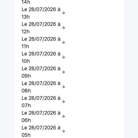
14h
Le 28/07/2026 à
13h
Le 28/07/2026 à
12h
Le 28/07/2026 à
11h
Le 28/07/2026 à
10h
Le 28/07/2026 à
09h
Le 28/07/2026 à
08h
Le 28/07/2026 à
07h
Le 28/07/2026 à
06h
Le 28/07/2026 à
05h