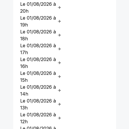
Le 01/08/2026 à
20h
Le 01/08/2026 à
19h
Le 01/08/2026 à
18h
Le 01/08/2026 à
17h
Le 01/08/2026 à
16h
Le 01/08/2026 à
15h
Le 01/08/2026 à
14h
Le 01/08/2026 à
13h
Le 01/08/2026 à
12h
Le 01/08/2026 à