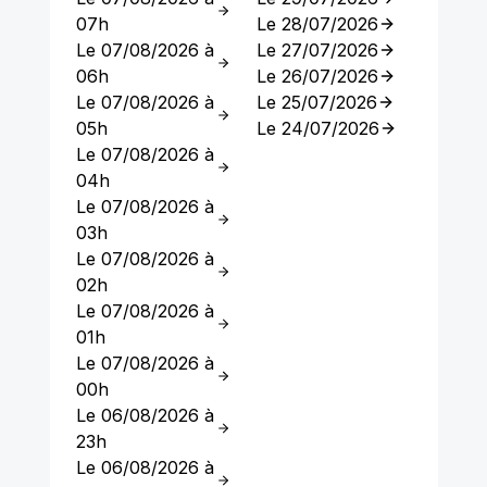
07h
Le 28/07/2026
Le 07/08/2026 à
Le 27/07/2026
06h
Le 26/07/2026
Le 07/08/2026 à
Le 25/07/2026
05h
Le 24/07/2026
Le 07/08/2026 à
04h
Le 07/08/2026 à
03h
Le 07/08/2026 à
02h
Le 07/08/2026 à
01h
Le 07/08/2026 à
00h
Le 06/08/2026 à
23h
Le 06/08/2026 à