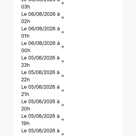
03h
Le 06/08/2026 à
02h
Le 06/08/2026 à
01h
Le 06/08/2026 à
00h
Le 05/08/2026 à
23h
Le 05/08/2026 à
22h
Le 05/08/2026 à
21h
Le 05/08/2026 à
20h
Le 05/08/2026 à
19h
Le 05/08/2026 à