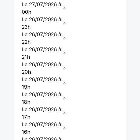
Le 27/07/2026 à
00h
Le 26/07/2026 à
23h
Le 26/07/2026 à
22h
Le 26/07/2026 à
21h
Le 26/07/2026 à
20h
Le 26/07/2026 à
19h
Le 26/07/2026 à
18h
Le 26/07/2026 à
17h
Le 26/07/2026 à
16h
Le 26/07/2026 à