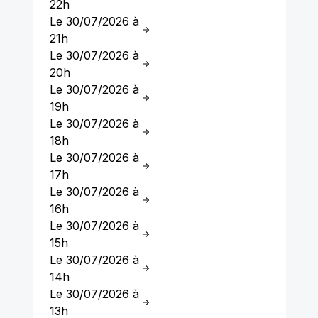
22h
Le 30/07/2026 à
21h
Le 30/07/2026 à
20h
Le 30/07/2026 à
19h
Le 30/07/2026 à
18h
Le 30/07/2026 à
17h
Le 30/07/2026 à
16h
Le 30/07/2026 à
15h
Le 30/07/2026 à
14h
Le 30/07/2026 à
13h