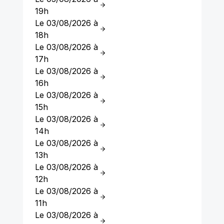
19h
Le 03/08/2026 à
18h
Le 03/08/2026 à
17h
Le 03/08/2026 à
16h
Le 03/08/2026 à
15h
Le 03/08/2026 à
14h
Le 03/08/2026 à
13h
Le 03/08/2026 à
12h
Le 03/08/2026 à
11h
Le 03/08/2026 à