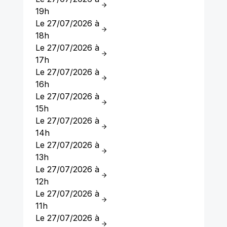
19h
Le 27/07/2026 à
18h
Le 27/07/2026 à
17h
Le 27/07/2026 à
16h
Le 27/07/2026 à
15h
Le 27/07/2026 à
14h
Le 27/07/2026 à
13h
Le 27/07/2026 à
12h
Le 27/07/2026 à
11h
Le 27/07/2026 à