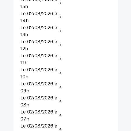
15h
Le 02/08/2026 à
14h
Le 02/08/2026 à
13h
Le 02/08/2026 à
12h
Le 02/08/2026 à
11h
Le 02/08/2026 à
10h
Le 02/08/2026 à
09h
Le 02/08/2026 à
08h
Le 02/08/2026 à
07h
Le 02/08/2026 à