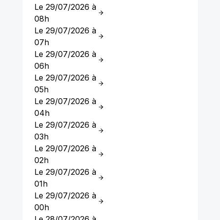
Le 29/07/2026 à
08h
Le 29/07/2026 à
07h
Le 29/07/2026 à
06h
Le 29/07/2026 à
05h
Le 29/07/2026 à
04h
Le 29/07/2026 à
03h
Le 29/07/2026 à
02h
Le 29/07/2026 à
01h
Le 29/07/2026 à
00h
Le 28/07/2026 à