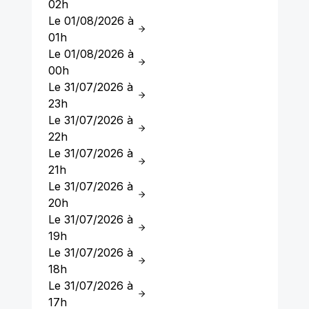
02h
Le 01/08/2026 à
01h
Le 01/08/2026 à
00h
Le 31/07/2026 à
23h
Le 31/07/2026 à
22h
Le 31/07/2026 à
21h
Le 31/07/2026 à
20h
Le 31/07/2026 à
19h
Le 31/07/2026 à
18h
Le 31/07/2026 à
17h