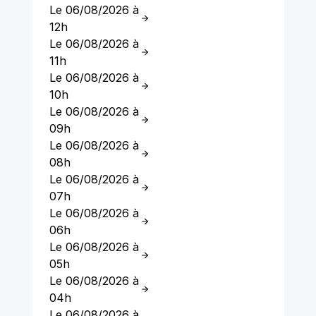
Le 06/08/2026 à
12h
Le 06/08/2026 à
11h
Le 06/08/2026 à
10h
Le 06/08/2026 à
09h
Le 06/08/2026 à
08h
Le 06/08/2026 à
07h
Le 06/08/2026 à
06h
Le 06/08/2026 à
05h
Le 06/08/2026 à
04h
Le 06/08/2026 à