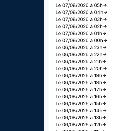
Le 07/08/2026 à 05h
Le 07/08/2026 à 04h
Le 07/08/2026 à 03h
Le 07/08/2026 à 02h
Le 07/08/2026 à 01h
Le 07/08/2026 à 00h
Le 06/08/2026 à 23h
Le 06/08/2026 à 22h
Le 06/08/2026 à 21h
Le 06/08/2026 à 20h
Le 06/08/2026 à 19h
Le 06/08/2026 à 18h
Le 06/08/2026 à 17h
Le 06/08/2026 à 16h
Le 06/08/2026 à 15h
Le 06/08/2026 à 14h
Le 06/08/2026 à 13h
Le 06/08/2026 à 12h