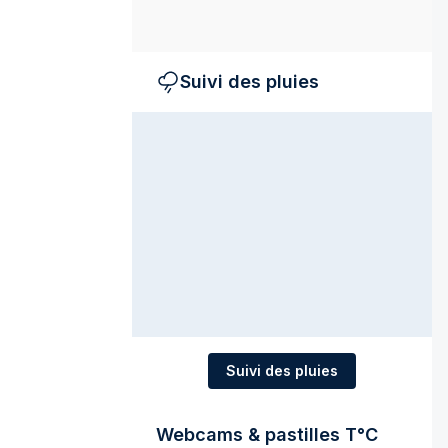
Suivi des pluies
Suivi des pluies
Webcams & pastilles T°C