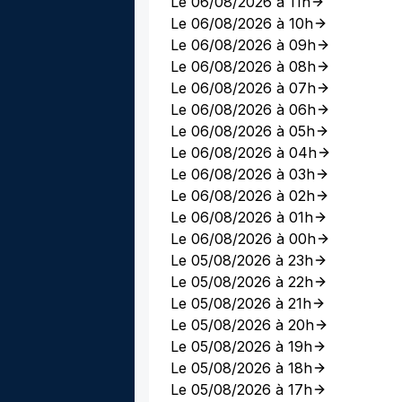
Le 06/08/2026 à 11h
Le 06/08/2026 à 10h
Le 06/08/2026 à 09h
Le 06/08/2026 à 08h
Le 06/08/2026 à 07h
Le 06/08/2026 à 06h
Le 06/08/2026 à 05h
Le 06/08/2026 à 04h
Le 06/08/2026 à 03h
Le 06/08/2026 à 02h
Le 06/08/2026 à 01h
Le 06/08/2026 à 00h
Le 05/08/2026 à 23h
Le 05/08/2026 à 22h
Le 05/08/2026 à 21h
Le 05/08/2026 à 20h
Le 05/08/2026 à 19h
Le 05/08/2026 à 18h
Le 05/08/2026 à 17h