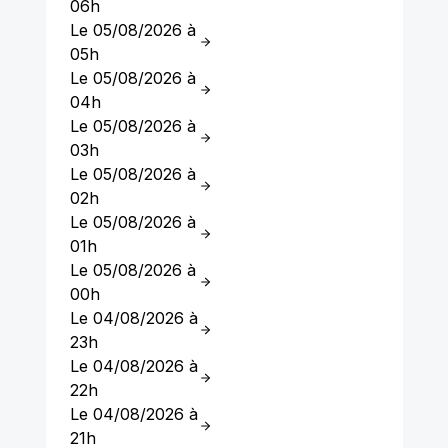
06h
Le 05/08/2026 à
05h
Le 05/08/2026 à
04h
Le 05/08/2026 à
03h
Le 05/08/2026 à
02h
Le 05/08/2026 à
01h
Le 05/08/2026 à
00h
Le 04/08/2026 à
23h
Le 04/08/2026 à
22h
Le 04/08/2026 à
21h