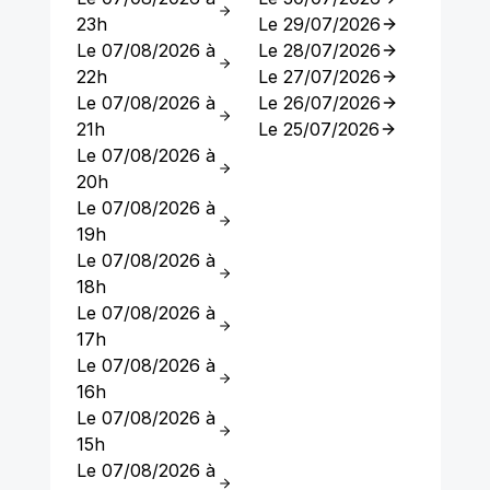
23h
Le 29/07/2026
Le 07/08/2026 à
Le 28/07/2026
22h
Le 27/07/2026
Le 07/08/2026 à
Le 26/07/2026
21h
Le 25/07/2026
Le 07/08/2026 à
20h
Le 07/08/2026 à
19h
Le 07/08/2026 à
18h
Le 07/08/2026 à
17h
Le 07/08/2026 à
16h
Le 07/08/2026 à
15h
Le 07/08/2026 à