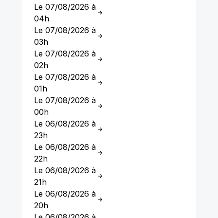
Le 07/08/2026 à
04h
Le 07/08/2026 à
03h
Le 07/08/2026 à
02h
Le 07/08/2026 à
01h
Le 07/08/2026 à
00h
Le 06/08/2026 à
23h
Le 06/08/2026 à
22h
Le 06/08/2026 à
21h
Le 06/08/2026 à
20h
Le 06/08/2026 à