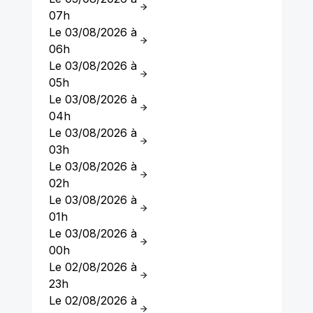
07h
Le 03/08/2026 à
06h
Le 03/08/2026 à
05h
Le 03/08/2026 à
04h
Le 03/08/2026 à
03h
Le 03/08/2026 à
02h
Le 03/08/2026 à
01h
Le 03/08/2026 à
00h
Le 02/08/2026 à
23h
Le 02/08/2026 à