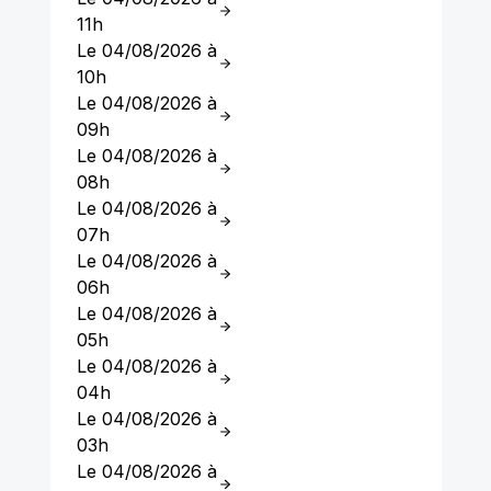
11h
Le 04/08/2026 à
10h
Le 04/08/2026 à
09h
Le 04/08/2026 à
08h
Le 04/08/2026 à
07h
Le 04/08/2026 à
06h
Le 04/08/2026 à
05h
Le 04/08/2026 à
04h
Le 04/08/2026 à
03h
Le 04/08/2026 à