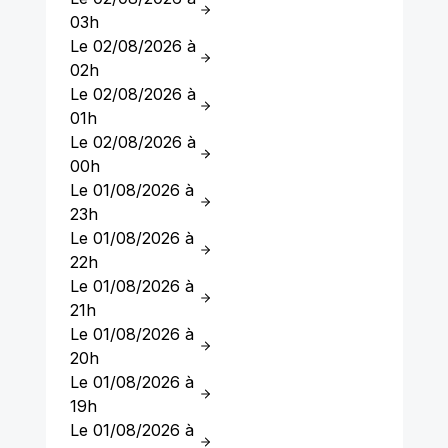
03h
Le 02/08/2026 à
02h
Le 02/08/2026 à
01h
Le 02/08/2026 à
00h
Le 01/08/2026 à
23h
Le 01/08/2026 à
22h
Le 01/08/2026 à
21h
Le 01/08/2026 à
20h
Le 01/08/2026 à
19h
Le 01/08/2026 à