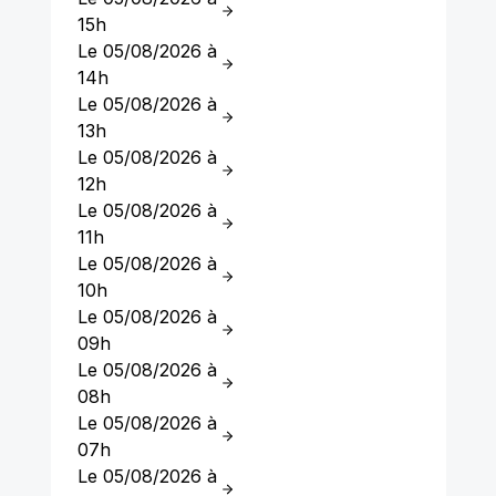
15h
Le 05/08/2026 à
14h
Le 05/08/2026 à
13h
Le 05/08/2026 à
12h
Le 05/08/2026 à
11h
Le 05/08/2026 à
10h
Le 05/08/2026 à
09h
Le 05/08/2026 à
08h
Le 05/08/2026 à
07h
Le 05/08/2026 à