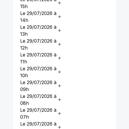
15h
Le 29/07/2026 à
14h
Le 29/07/2026 à
13h
Le 29/07/2026 à
12h
Le 29/07/2026 à
11h
Le 29/07/2026 à
10h
Le 29/07/2026 à
09h
Le 29/07/2026 à
08h
Le 29/07/2026 à
07h
Le 29/07/2026 à