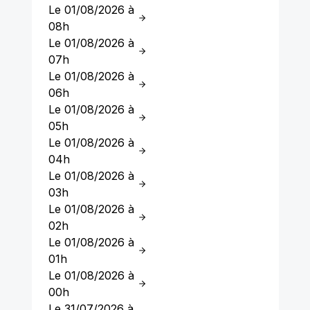
Le 01/08/2026 à
08h
Le 01/08/2026 à
07h
Le 01/08/2026 à
06h
Le 01/08/2026 à
05h
Le 01/08/2026 à
04h
Le 01/08/2026 à
03h
Le 01/08/2026 à
02h
Le 01/08/2026 à
01h
Le 01/08/2026 à
00h
Le 31/07/2026 à