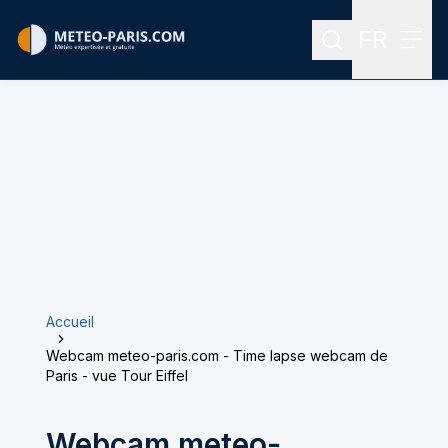
FR
Rechercher
Menu
Menu des
Accueil
Webcam meteo-paris.com - Time lapse webcam de
Paris - vue Tour Eiffel
Webcam meteo-