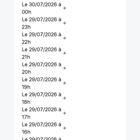
Le 30/07/2026 à
00h
Le 29/07/2026 à
23h
Le 29/07/2026 à
22h
Le 29/07/2026 à
21h
Le 29/07/2026 à
20h
Le 29/07/2026 à
19h
Le 29/07/2026 à
18h
Le 29/07/2026 à
17h
Le 29/07/2026 à
16h
Le 29/07/2026 à