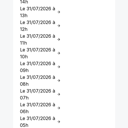
14h
Le 31/07/2026 à
13h
Le 31/07/2026 à
12h
Le 31/07/2026 à
11h
Le 31/07/2026 à
10h
Le 31/07/2026 à
09h
Le 31/07/2026 à
08h
Le 31/07/2026 à
07h
Le 31/07/2026 à
06h
Le 31/07/2026 à
05h