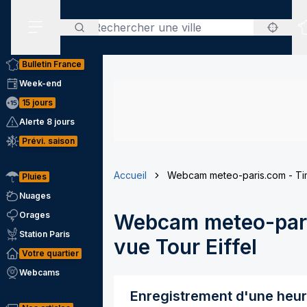
Rechercher
Menu secondaire
Bulletin France
Week-end
15 jours
Alerte 8 jours
Prévi. saison
Accueil
Webcam meteo-paris.com - Tim
Pluies
Nuages
Orages
Webcam meteo-pari
Station Paris
vue Tour Eiffel
Votre quartier
Webcams
Enregistrement d'une heu