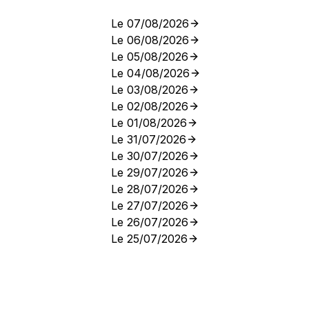
Le 07/08/2026
Le 06/08/2026
Le 05/08/2026
Le 04/08/2026
Le 03/08/2026
Le 02/08/2026
Le 01/08/2026
Le 31/07/2026
Le 30/07/2026
Le 29/07/2026
Le 28/07/2026
Le 27/07/2026
Le 26/07/2026
Le 25/07/2026