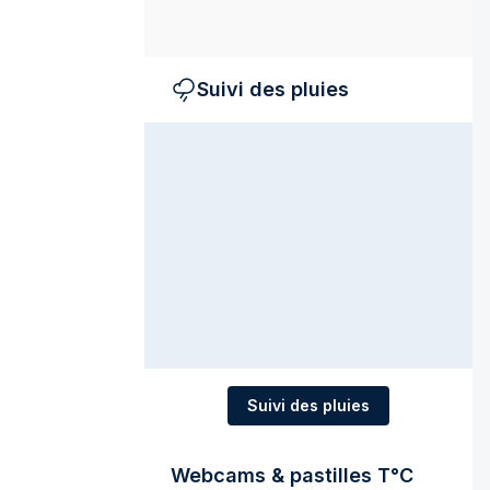
Suivi des pluies
Suivi des pluies
Webcams & pastilles T°C