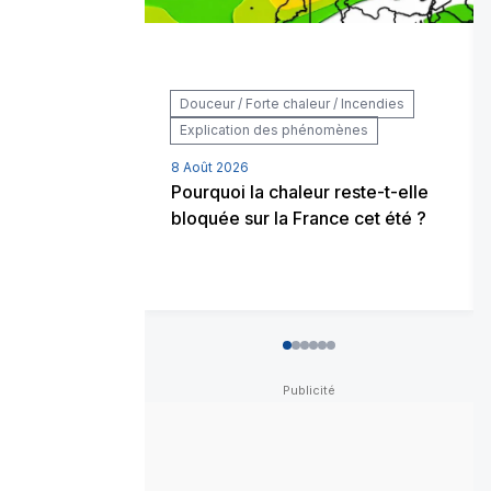
Douceur / Forte chaleur / Incendies
Explication des phénomènes
8 Août 2026
Pourquoi la chaleur reste-t-elle
bloquée sur la France cet été ?
0
1
2
3
4
5