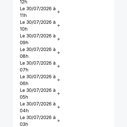
12h
Le 30/07/2026 à
11h
Le 30/07/2026 à
10h
Le 30/07/2026 à
09h
Le 30/07/2026 à
08h
Le 30/07/2026 à
07h
Le 30/07/2026 à
06h
Le 30/07/2026 à
05h
Le 30/07/2026 à
04h
Le 30/07/2026 à
03h