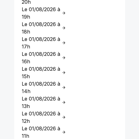
20h
Le 01/08/2026 à
19h
Le 01/08/2026 à
18h
Le 01/08/2026 à
17h
Le 01/08/2026 à
16h
Le 01/08/2026 à
15h
Le 01/08/2026 à
14h
Le 01/08/2026 à
13h
Le 01/08/2026 à
12h
Le 01/08/2026 à
11h