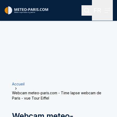
FR
Rechercher
Menu
Menu des
Accueil
Webcam meteo-paris.com - Time lapse webcam de
Paris - vue Tour Eiffel
Webcam meteo-