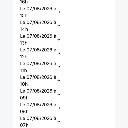
16h
Le 07/08/2026 à
15h
Le 07/08/2026 à
14h
Le 07/08/2026 à
13h
Le 07/08/2026 à
12h
Le 07/08/2026 à
11h
Le 07/08/2026 à
10h
Le 07/08/2026 à
09h
Le 07/08/2026 à
08h
Le 07/08/2026 à
07h