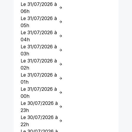
Le 31/07/2026 à
06h
Le 31/07/2026 à
05h
Le 31/07/2026 à
04h
Le 31/07/2026 à
03h
Le 31/07/2026 à
02h
Le 31/07/2026 à
01h
Le 31/07/2026 à
00h
Le 30/07/2026 à
23h
Le 30/07/2026 à
22h
Le 30/07/2026 à