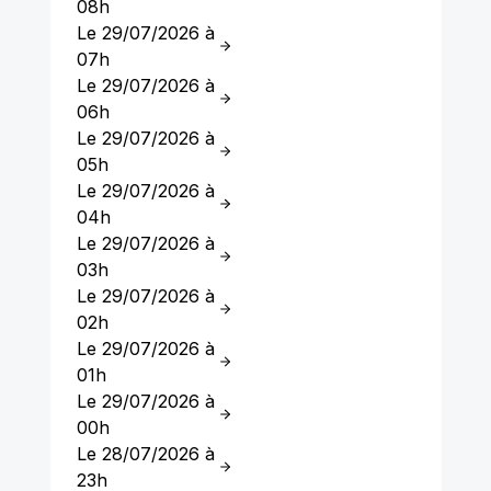
08h
Le 29/07/2026 à
07h
Le 29/07/2026 à
06h
Le 29/07/2026 à
05h
Le 29/07/2026 à
04h
Le 29/07/2026 à
03h
Le 29/07/2026 à
02h
Le 29/07/2026 à
01h
Le 29/07/2026 à
00h
Le 28/07/2026 à
23h