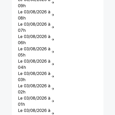
09h
Le 03/08/2026 à
08h
Le 03/08/2026 à
07h
Le 03/08/2026 à
06h
Le 03/08/2026 à
05h
Le 03/08/2026 à
04h
Le 03/08/2026 à
03h
Le 03/08/2026 à
02h
Le 03/08/2026 à
01h
Le 03/08/2026 à