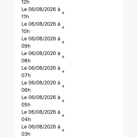
12h
Le 06/08/2026 à
11h
Le 06/08/2026 à
10h
Le 06/08/2026 à
09h
Le 06/08/2026 à
08h
Le 06/08/2026 à
07h
Le 06/08/2026 à
06h
Le 06/08/2026 à
05h
Le 06/08/2026 à
04h
Le 06/08/2026 à
03h