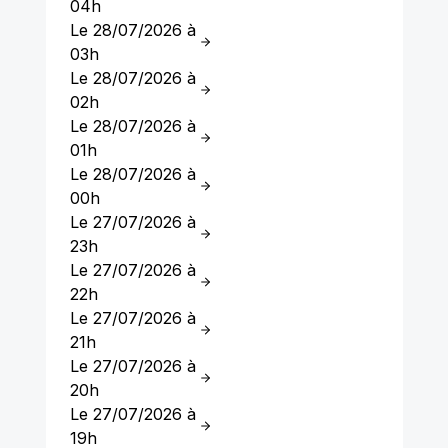
04h
Le 28/07/2026 à
03h
Le 28/07/2026 à
02h
Le 28/07/2026 à
01h
Le 28/07/2026 à
00h
Le 27/07/2026 à
23h
Le 27/07/2026 à
22h
Le 27/07/2026 à
21h
Le 27/07/2026 à
20h
Le 27/07/2026 à
19h