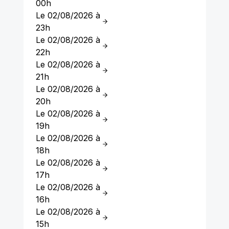
00h
Le 02/08/2026 à
23h
Le 02/08/2026 à
22h
Le 02/08/2026 à
21h
Le 02/08/2026 à
20h
Le 02/08/2026 à
19h
Le 02/08/2026 à
18h
Le 02/08/2026 à
17h
Le 02/08/2026 à
16h
Le 02/08/2026 à
15h