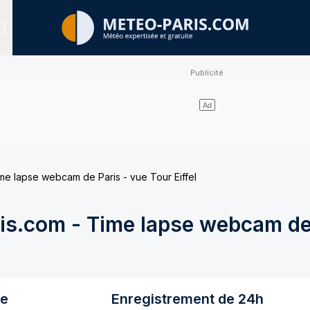
Sites expertisés
e lapse webcam de Paris - vue Tour Eiffel
s.com - Time lapse webcam de 
re
Enregistrement de 24h