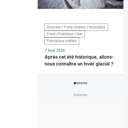
Douceur / Forte chaleur / Incendies
Froid / Fraîcheur / Gel
Prévisions météo
7 Août 2026
Après cet été historique, allons-
nous connaître un hiver glacial ?
0
1
2
3
4
5