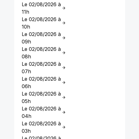
Le 02/08/2026 à
11h
Le 02/08/2026 à
10h
Le 02/08/2026 à
09h
Le 02/08/2026 à
08h
Le 02/08/2026 à
07h
Le 02/08/2026 à
06h
Le 02/08/2026 à
05h
Le 02/08/2026 à
04h
Le 02/08/2026 à
03h
Le 02/08/2026 à