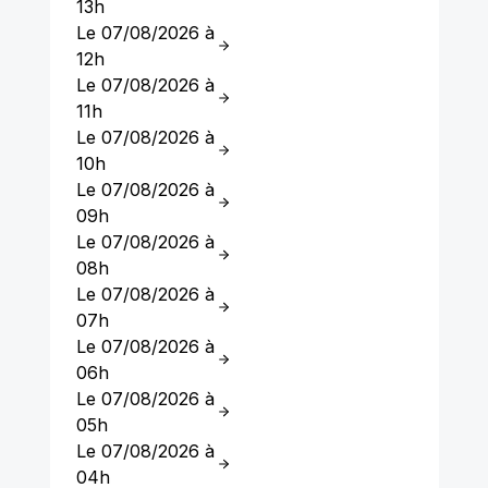
13h
Le 07/08/2026 à
12h
Le 07/08/2026 à
11h
Le 07/08/2026 à
10h
Le 07/08/2026 à
09h
Le 07/08/2026 à
08h
Le 07/08/2026 à
07h
Le 07/08/2026 à
06h
Le 07/08/2026 à
05h
Le 07/08/2026 à
04h