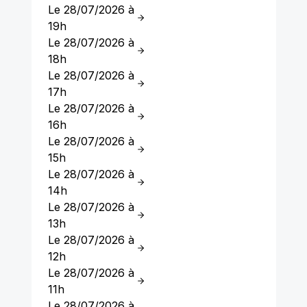
Le 28/07/2026 à
19h
Le 28/07/2026 à
18h
Le 28/07/2026 à
17h
Le 28/07/2026 à
16h
Le 28/07/2026 à
15h
Le 28/07/2026 à
14h
Le 28/07/2026 à
13h
Le 28/07/2026 à
12h
Le 28/07/2026 à
11h
Le 28/07/2026 à