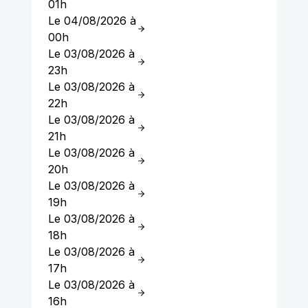
01h
Le 04/08/2026 à
00h
Le 03/08/2026 à
23h
Le 03/08/2026 à
22h
Le 03/08/2026 à
21h
Le 03/08/2026 à
20h
Le 03/08/2026 à
19h
Le 03/08/2026 à
18h
Le 03/08/2026 à
17h
Le 03/08/2026 à
16h