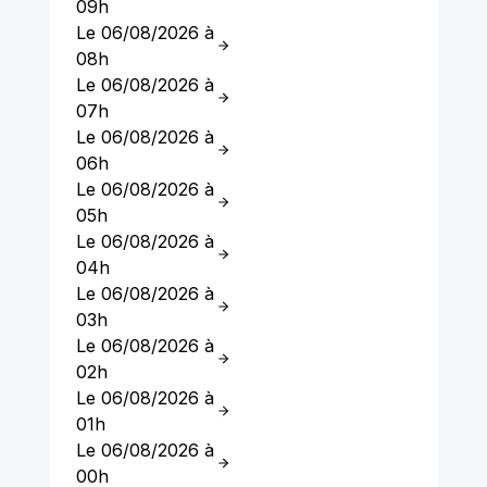
09h
Le 06/08/2026 à
08h
Le 06/08/2026 à
07h
Le 06/08/2026 à
06h
Le 06/08/2026 à
05h
Le 06/08/2026 à
04h
Le 06/08/2026 à
03h
Le 06/08/2026 à
02h
Le 06/08/2026 à
01h
Le 06/08/2026 à
00h