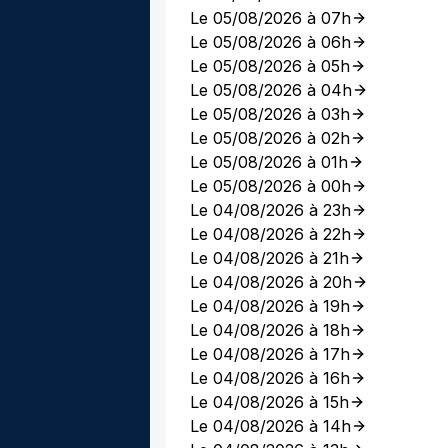
Le 05/08/2026 à 07h
Le 05/08/2026 à 06h
Le 05/08/2026 à 05h
Le 05/08/2026 à 04h
Le 05/08/2026 à 03h
Le 05/08/2026 à 02h
Le 05/08/2026 à 01h
Le 05/08/2026 à 00h
Le 04/08/2026 à 23h
Le 04/08/2026 à 22h
Le 04/08/2026 à 21h
Le 04/08/2026 à 20h
Le 04/08/2026 à 19h
Le 04/08/2026 à 18h
Le 04/08/2026 à 17h
Le 04/08/2026 à 16h
Le 04/08/2026 à 15h
Le 04/08/2026 à 14h