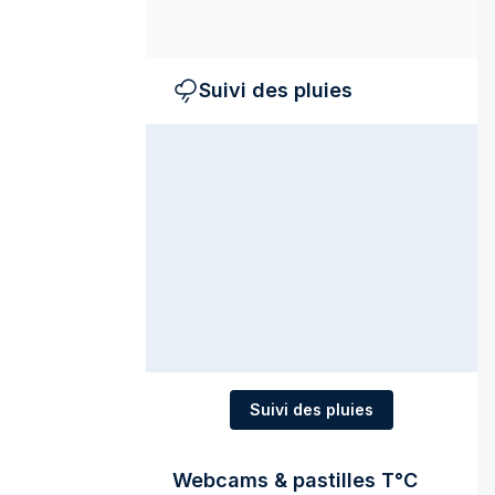
Suivi des pluies
Suivi des pluies
Webcams & pastilles T°C