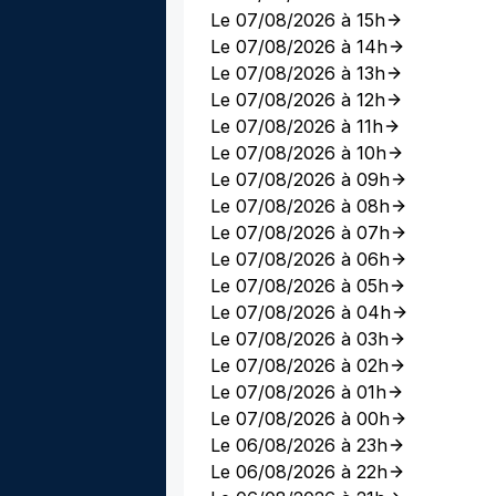
Le 07/08/2026 à 15h
Le 07/08/2026 à 14h
Le 07/08/2026 à 13h
Le 07/08/2026 à 12h
Le 07/08/2026 à 11h
Le 07/08/2026 à 10h
Le 07/08/2026 à 09h
Le 07/08/2026 à 08h
Le 07/08/2026 à 07h
Le 07/08/2026 à 06h
Le 07/08/2026 à 05h
Le 07/08/2026 à 04h
Le 07/08/2026 à 03h
Le 07/08/2026 à 02h
Le 07/08/2026 à 01h
Le 07/08/2026 à 00h
Le 06/08/2026 à 23h
Le 06/08/2026 à 22h