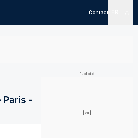
FR
Contact
Menu
Menu des
Paris -