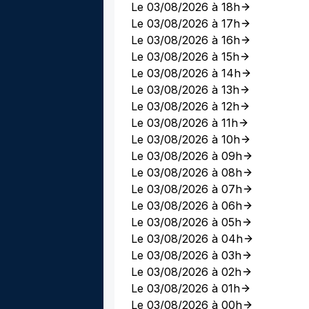
Le 03/08/2026 à 18h
Le 03/08/2026 à 17h
Le 03/08/2026 à 16h
Le 03/08/2026 à 15h
Le 03/08/2026 à 14h
Le 03/08/2026 à 13h
Le 03/08/2026 à 12h
Le 03/08/2026 à 11h
Le 03/08/2026 à 10h
Le 03/08/2026 à 09h
Le 03/08/2026 à 08h
Le 03/08/2026 à 07h
Le 03/08/2026 à 06h
Le 03/08/2026 à 05h
Le 03/08/2026 à 04h
Le 03/08/2026 à 03h
Le 03/08/2026 à 02h
Le 03/08/2026 à 01h
Le 03/08/2026 à 00h