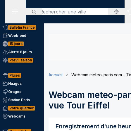
Rechercher
Menu secondaire
Bulletin France
Week-end
15 jours
Alerte 8 jours
Prévi. saison
Accueil
Webcam meteo-paris.com - Tim
Pluies
Nuages
Orages
Webcam meteo-pari
Station Paris
vue Tour Eiffel
Votre quartier
Webcams
Enregistrement d'une heu