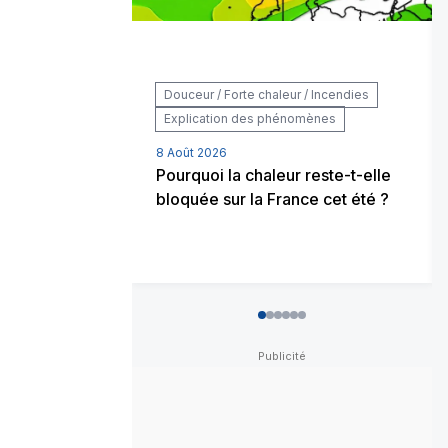
Douceur / Forte chaleur / Incendies
Explication des phénomènes
8 Août 2026
Pourquoi la chaleur reste-t-elle
bloquée sur la France cet été ?
0
1
2
3
4
5