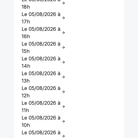
18h
Le 05/08/2026 à
17h
Le 05/08/2026 à
16h
Le 05/08/2026 à
15h
Le 05/08/2026 à
14h
Le 05/08/2026 à
13h
Le 05/08/2026 à
12h
Le 05/08/2026 à
11h
Le 05/08/2026 à
10h
Le 05/08/2026 à