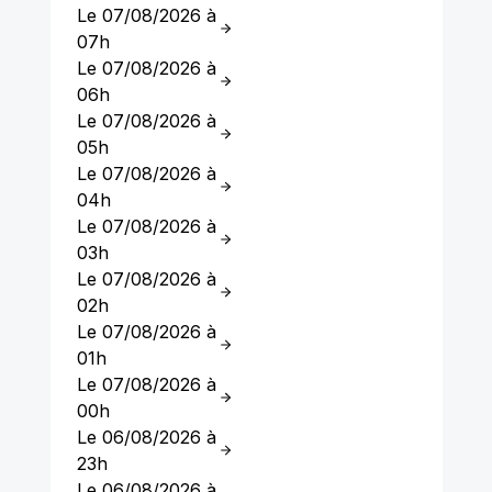
Le 07/08/2026 à
07h
Le 07/08/2026 à
06h
Le 07/08/2026 à
05h
Le 07/08/2026 à
04h
Le 07/08/2026 à
03h
Le 07/08/2026 à
02h
Le 07/08/2026 à
01h
Le 07/08/2026 à
00h
Le 06/08/2026 à
23h
Le 06/08/2026 à