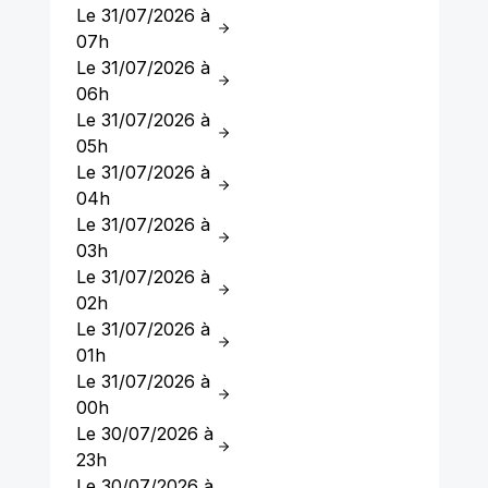
Le 31/07/2026 à
07h
Le 31/07/2026 à
06h
Le 31/07/2026 à
05h
Le 31/07/2026 à
04h
Le 31/07/2026 à
03h
Le 31/07/2026 à
02h
Le 31/07/2026 à
01h
Le 31/07/2026 à
00h
Le 30/07/2026 à
23h
Le 30/07/2026 à