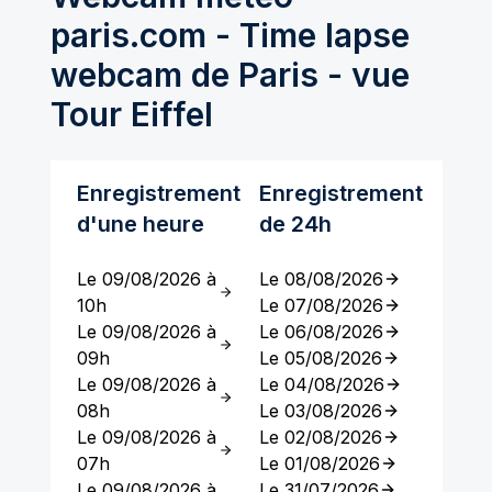
paris.com - Time lapse
webcam de Paris - vue
Tour Eiffel
Enregistrement
Enregistrement
d'une heure
de 24h
Le 09/08/2026 à
Le 08/08/2026
10h
Le 07/08/2026
Le 09/08/2026 à
Le 06/08/2026
09h
Le 05/08/2026
Le 09/08/2026 à
Le 04/08/2026
08h
Le 03/08/2026
Le 09/08/2026 à
Le 02/08/2026
07h
Le 01/08/2026
Le 09/08/2026 à
Le 31/07/2026