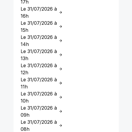
17h
Le 31/07/2026 à
16h
Le 31/07/2026 à
15h
Le 31/07/2026 à
14h
Le 31/07/2026 à
13h
Le 31/07/2026 à
12h
Le 31/07/2026 à
11h
Le 31/07/2026 à
10h
Le 31/07/2026 à
09h
Le 31/07/2026 à
08h