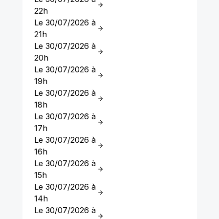
22h
Le 30/07/2026 à
21h
Le 30/07/2026 à
20h
Le 30/07/2026 à
19h
Le 30/07/2026 à
18h
Le 30/07/2026 à
17h
Le 30/07/2026 à
16h
Le 30/07/2026 à
15h
Le 30/07/2026 à
14h
Le 30/07/2026 à