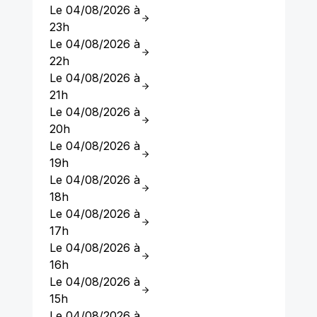
Le 04/08/2026 à
23h
Le 04/08/2026 à
22h
Le 04/08/2026 à
21h
Le 04/08/2026 à
20h
Le 04/08/2026 à
19h
Le 04/08/2026 à
18h
Le 04/08/2026 à
17h
Le 04/08/2026 à
16h
Le 04/08/2026 à
15h
Le 04/08/2026 à