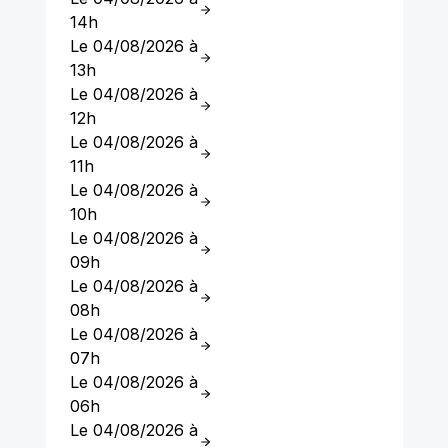
14h
Le 04/08/2026 à
13h
Le 04/08/2026 à
12h
Le 04/08/2026 à
11h
Le 04/08/2026 à
10h
Le 04/08/2026 à
09h
Le 04/08/2026 à
08h
Le 04/08/2026 à
07h
Le 04/08/2026 à
06h
Le 04/08/2026 à