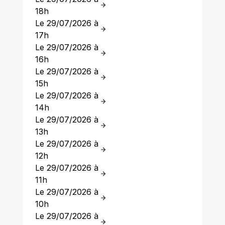
18h
Le 29/07/2026 à
17h
Le 29/07/2026 à
16h
Le 29/07/2026 à
15h
Le 29/07/2026 à
14h
Le 29/07/2026 à
13h
Le 29/07/2026 à
12h
Le 29/07/2026 à
11h
Le 29/07/2026 à
10h
Le 29/07/2026 à