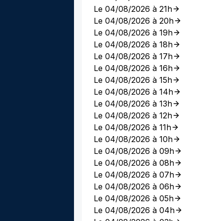
Le 04/08/2026 à 21h
Le 04/08/2026 à 20h
Le 04/08/2026 à 19h
Le 04/08/2026 à 18h
Le 04/08/2026 à 17h
Le 04/08/2026 à 16h
Le 04/08/2026 à 15h
Le 04/08/2026 à 14h
Le 04/08/2026 à 13h
Le 04/08/2026 à 12h
Le 04/08/2026 à 11h
Le 04/08/2026 à 10h
Le 04/08/2026 à 09h
Le 04/08/2026 à 08h
Le 04/08/2026 à 07h
Le 04/08/2026 à 06h
Le 04/08/2026 à 05h
Le 04/08/2026 à 04h