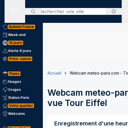
Rechercher
Menu secondaire
Bulletin France
Week-end
15 jours
Alerte 8 jours
Prévi. saison
Accueil
Webcam meteo-paris.com - Tim
Pluies
Nuages
Orages
Webcam meteo-pari
Station Paris
vue Tour Eiffel
Votre quartier
Webcams
Enregistrement d'une heu