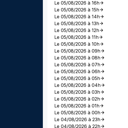
Le 05/08/2026 à 16h
Le 05/08/2026 à 15h
Le 05/08/2026 à 14h
Le 05/08/2026 à 13h
Le 05/08/2026 à 12h
Le 05/08/2026 à 11h
Le 05/08/2026 à 10h
Le 05/08/2026 à 09h
Le 05/08/2026 à 08h
Le 05/08/2026 à 07h
Le 05/08/2026 à 06h
Le 05/08/2026 à 05h
Le 05/08/2026 à 04h
Le 05/08/2026 à 03h
Le 05/08/2026 à 02h
Le 05/08/2026 à 01h
Le 05/08/2026 à 00h
Le 04/08/2026 à 23h
Le 04/08/2026 à 22h