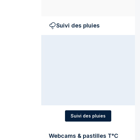
Suivi des pluies
Suivi des pluies
Webcams & pastilles T°C