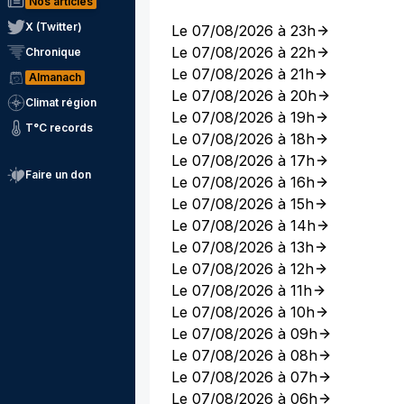
Nos articles
X (Twitter)
Le 07/08/2026 à 23h
Le 07/08/2026 à 22h
Chronique
Le 07/08/2026 à 21h
Almanach
Le 07/08/2026 à 20h
Climat région
Le 07/08/2026 à 19h
T°C records
Le 07/08/2026 à 18h
Le 07/08/2026 à 17h
Faire un don
Le 07/08/2026 à 16h
Le 07/08/2026 à 15h
Le 07/08/2026 à 14h
Le 07/08/2026 à 13h
Le 07/08/2026 à 12h
Le 07/08/2026 à 11h
Le 07/08/2026 à 10h
Le 07/08/2026 à 09h
Le 07/08/2026 à 08h
Le 07/08/2026 à 07h
Le 07/08/2026 à 06h