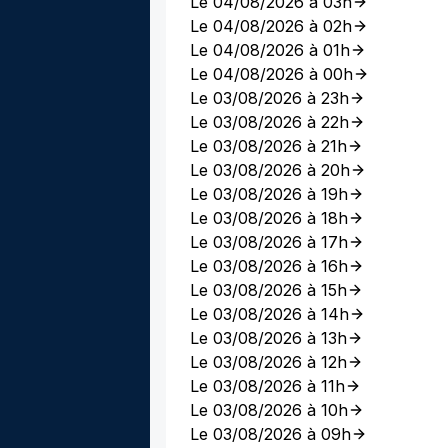
Le 04/08/2026 à 03h
Le 04/08/2026 à 02h
Le 04/08/2026 à 01h
Le 04/08/2026 à 00h
Le 03/08/2026 à 23h
Le 03/08/2026 à 22h
Le 03/08/2026 à 21h
Le 03/08/2026 à 20h
Le 03/08/2026 à 19h
Le 03/08/2026 à 18h
Le 03/08/2026 à 17h
Le 03/08/2026 à 16h
Le 03/08/2026 à 15h
Le 03/08/2026 à 14h
Le 03/08/2026 à 13h
Le 03/08/2026 à 12h
Le 03/08/2026 à 11h
Le 03/08/2026 à 10h
Le 03/08/2026 à 09h