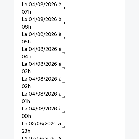
Le 04/08/2026 à
07h
Le 04/08/2026 à
06h
Le 04/08/2026 à
05h
Le 04/08/2026 à
04h
Le 04/08/2026 à
03h
Le 04/08/2026 à
02h
Le 04/08/2026 à
01h
Le 04/08/2026 à
00h
Le 03/08/2026 à
23h
Le 03/08/2026 à