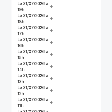
Le 31/07/2026 à
19h
Le 31/07/2026 à
18h
Le 31/07/2026 à
17h
Le 31/07/2026 à
16h
Le 31/07/2026 à
15h
Le 31/07/2026 à
14h
Le 31/07/2026 à
13h
Le 31/07/2026 à
12h
Le 31/07/2026 à
11h
Le 31/07/2026 à