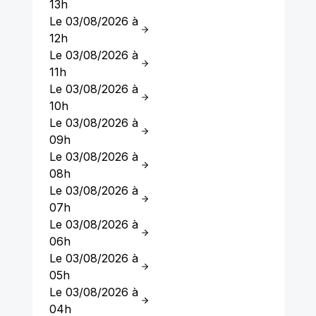
13h
Le 03/08/2026 à
12h
Le 03/08/2026 à
11h
Le 03/08/2026 à
10h
Le 03/08/2026 à
09h
Le 03/08/2026 à
08h
Le 03/08/2026 à
07h
Le 03/08/2026 à
06h
Le 03/08/2026 à
05h
Le 03/08/2026 à
04h