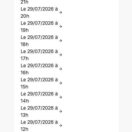
21h
Le 29/07/2026 à
20h
Le 29/07/2026 à
19h
Le 29/07/2026 à
18h
Le 29/07/2026 à
17h
Le 29/07/2026 à
16h
Le 29/07/2026 à
15h
Le 29/07/2026 à
14h
Le 29/07/2026 à
13h
Le 29/07/2026 à
12h