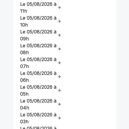
Le 05/08/2026 à
11h
Le 05/08/2026 à
10h
Le 05/08/2026 à
09h
Le 05/08/2026 à
08h
Le 05/08/2026 à
07h
Le 05/08/2026 à
06h
Le 05/08/2026 à
05h
Le 05/08/2026 à
04h
Le 05/08/2026 à
03h
Le 05/08/2026 à