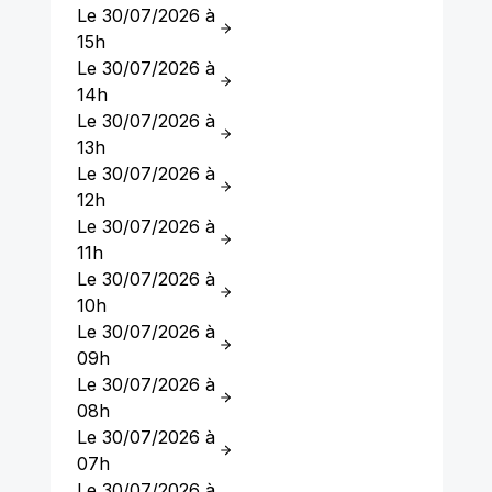
Le 30/07/2026 à
15h
Le 30/07/2026 à
14h
Le 30/07/2026 à
13h
Le 30/07/2026 à
12h
Le 30/07/2026 à
11h
Le 30/07/2026 à
10h
Le 30/07/2026 à
09h
Le 30/07/2026 à
08h
Le 30/07/2026 à
07h
Le 30/07/2026 à