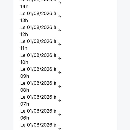
14h
Le 01/08/2026 à
13h
Le 01/08/2026 à
12h
Le 01/08/2026 à
11h
Le 01/08/2026 à
10h
Le 01/08/2026 à
09h
Le 01/08/2026 à
08h
Le 01/08/2026 à
07h
Le 01/08/2026 à
06h
Le 01/08/2026 à