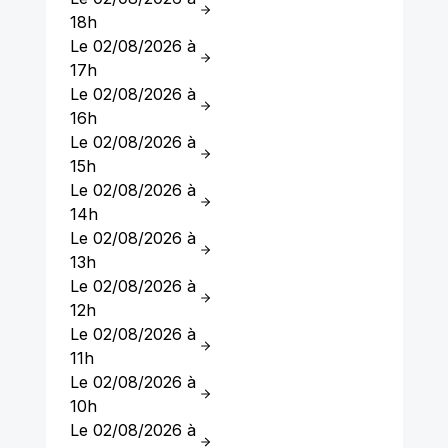
18h
Le 02/08/2026 à
17h
Le 02/08/2026 à
16h
Le 02/08/2026 à
15h
Le 02/08/2026 à
14h
Le 02/08/2026 à
13h
Le 02/08/2026 à
12h
Le 02/08/2026 à
11h
Le 02/08/2026 à
10h
Le 02/08/2026 à