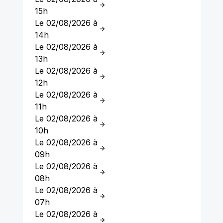
15h
Le 02/08/2026 à
14h
Le 02/08/2026 à
13h
Le 02/08/2026 à
12h
Le 02/08/2026 à
11h
Le 02/08/2026 à
10h
Le 02/08/2026 à
09h
Le 02/08/2026 à
08h
Le 02/08/2026 à
07h
Le 02/08/2026 à