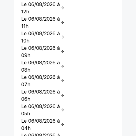
Le 06/08/2026 à
12h
Le 06/08/2026 à
11h
Le 06/08/2026 à
10h
Le 06/08/2026 à
09h
Le 06/08/2026 à
08h
Le 06/08/2026 à
07h
Le 06/08/2026 à
06h
Le 06/08/2026 à
05h
Le 06/08/2026 à
04h
Le 06/08/2026 à