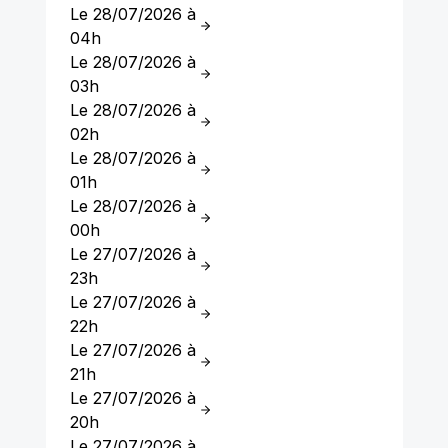
Le 28/07/2026 à
04h
Le 28/07/2026 à
03h
Le 28/07/2026 à
02h
Le 28/07/2026 à
01h
Le 28/07/2026 à
00h
Le 27/07/2026 à
23h
Le 27/07/2026 à
22h
Le 27/07/2026 à
21h
Le 27/07/2026 à
20h
Le 27/07/2026 à