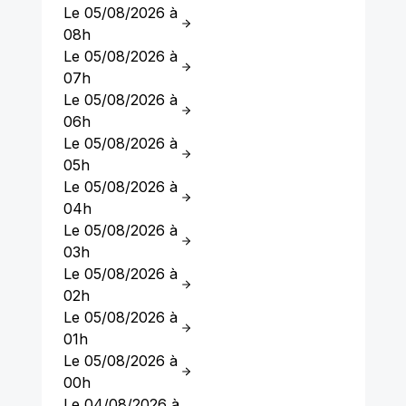
Le 05/08/2026 à
08h
Le 05/08/2026 à
07h
Le 05/08/2026 à
06h
Le 05/08/2026 à
05h
Le 05/08/2026 à
04h
Le 05/08/2026 à
03h
Le 05/08/2026 à
02h
Le 05/08/2026 à
01h
Le 05/08/2026 à
00h
Le 04/08/2026 à