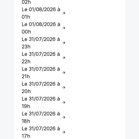
02h
Le 01/08/2026 à
01h
Le 01/08/2026 à
00h
Le 31/07/2026 à
23h
Le 31/07/2026 à
22h
Le 31/07/2026 à
21h
Le 31/07/2026 à
20h
Le 31/07/2026 à
19h
Le 31/07/2026 à
18h
Le 31/07/2026 à
17h