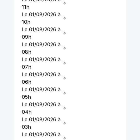
11h
Le 01/08/2026 à
10h
Le 01/08/2026 à
09h
Le 01/08/2026 à
08h
Le 01/08/2026 à
07h
Le 01/08/2026 à
06h
Le 01/08/2026 à
05h
Le 01/08/2026 à
04h
Le 01/08/2026 à
03h
Le 01/08/2026 à