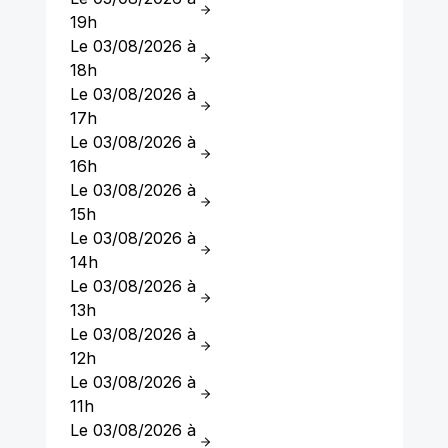
19h
Le 03/08/2026 à
18h
Le 03/08/2026 à
17h
Le 03/08/2026 à
16h
Le 03/08/2026 à
15h
Le 03/08/2026 à
14h
Le 03/08/2026 à
13h
Le 03/08/2026 à
12h
Le 03/08/2026 à
11h
Le 03/08/2026 à