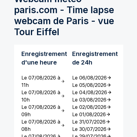
paris.com - Time lapse
webcam de Paris - vue
Tour Eiffel
Enregistrement
Enregistrement
d'une heure
de 24h
Le 07/08/2026 à
Le 06/08/2026
11h
Le 05/08/2026
Le 07/08/2026 à
Le 04/08/2026
10h
Le 03/08/2026
Le 07/08/2026 à
Le 02/08/2026
09h
Le 01/08/2026
Le 07/08/2026 à
Le 31/07/2026
08h
Le 30/07/2026
Le 07/08/2026 à
Le 29/07/2026