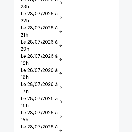
23h
Le 28/07/2026 à
22h
Le 28/07/2026 à
21h
Le 28/07/2026 à
20h
Le 28/07/2026 à
19h
Le 28/07/2026 à
18h
Le 28/07/2026 à
17h
Le 28/07/2026 à
16h
Le 28/07/2026 à
15h
Le 28/07/2026 à