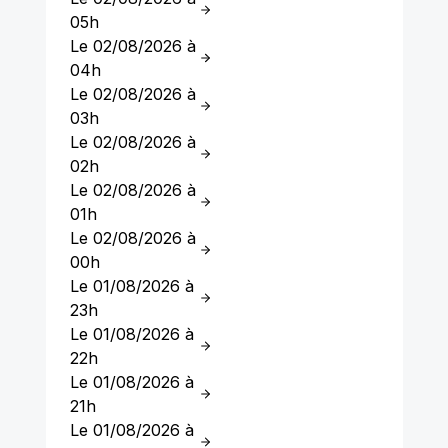
05h
Le 02/08/2026 à
04h
Le 02/08/2026 à
03h
Le 02/08/2026 à
02h
Le 02/08/2026 à
01h
Le 02/08/2026 à
00h
Le 01/08/2026 à
23h
Le 01/08/2026 à
22h
Le 01/08/2026 à
21h
Le 01/08/2026 à