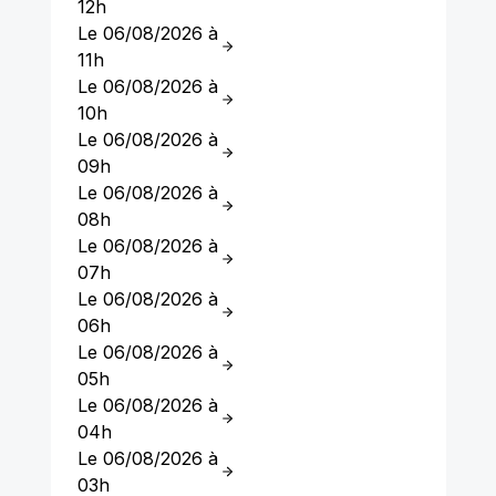
12h
Le 06/08/2026 à
11h
Le 06/08/2026 à
10h
Le 06/08/2026 à
09h
Le 06/08/2026 à
08h
Le 06/08/2026 à
07h
Le 06/08/2026 à
06h
Le 06/08/2026 à
05h
Le 06/08/2026 à
04h
Le 06/08/2026 à
03h