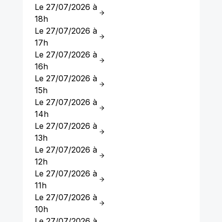
Le 27/07/2026 à
18h
Le 27/07/2026 à
17h
Le 27/07/2026 à
16h
Le 27/07/2026 à
15h
Le 27/07/2026 à
14h
Le 27/07/2026 à
13h
Le 27/07/2026 à
12h
Le 27/07/2026 à
11h
Le 27/07/2026 à
10h
Le 27/07/2026 à