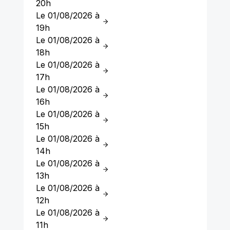
20h
Le 01/08/2026 à
19h
Le 01/08/2026 à
18h
Le 01/08/2026 à
17h
Le 01/08/2026 à
16h
Le 01/08/2026 à
15h
Le 01/08/2026 à
14h
Le 01/08/2026 à
13h
Le 01/08/2026 à
12h
Le 01/08/2026 à
11h