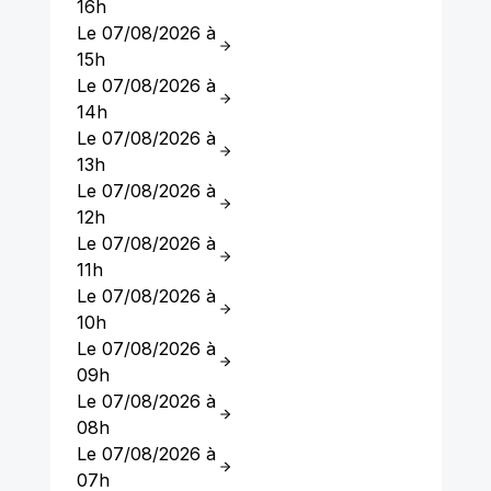
16h
Le 07/08/2026 à
15h
Le 07/08/2026 à
14h
Le 07/08/2026 à
13h
Le 07/08/2026 à
12h
Le 07/08/2026 à
11h
Le 07/08/2026 à
10h
Le 07/08/2026 à
09h
Le 07/08/2026 à
08h
Le 07/08/2026 à
07h