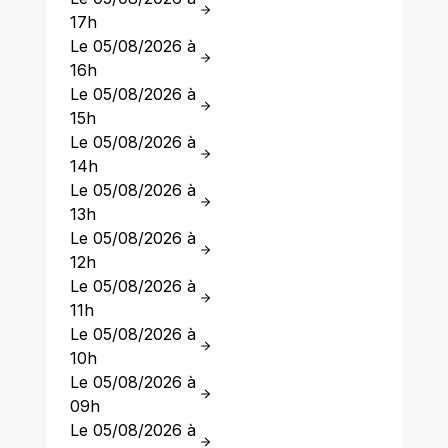
17h
Le 05/08/2026 à
16h
Le 05/08/2026 à
15h
Le 05/08/2026 à
14h
Le 05/08/2026 à
13h
Le 05/08/2026 à
12h
Le 05/08/2026 à
11h
Le 05/08/2026 à
10h
Le 05/08/2026 à
09h
Le 05/08/2026 à