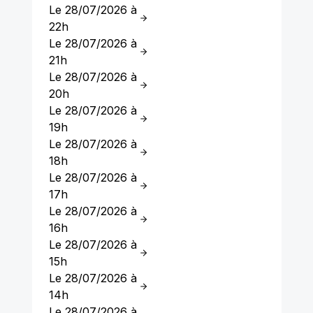
Le 28/07/2026 à
22h
Le 28/07/2026 à
21h
Le 28/07/2026 à
20h
Le 28/07/2026 à
19h
Le 28/07/2026 à
18h
Le 28/07/2026 à
17h
Le 28/07/2026 à
16h
Le 28/07/2026 à
15h
Le 28/07/2026 à
14h
Le 28/07/2026 à