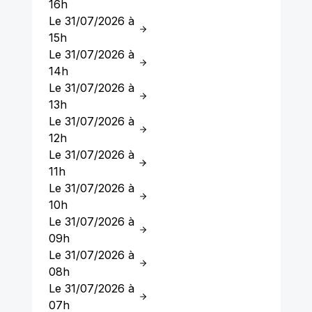
16h
Le 31/07/2026 à
15h
Le 31/07/2026 à
14h
Le 31/07/2026 à
13h
Le 31/07/2026 à
12h
Le 31/07/2026 à
11h
Le 31/07/2026 à
10h
Le 31/07/2026 à
09h
Le 31/07/2026 à
08h
Le 31/07/2026 à
07h