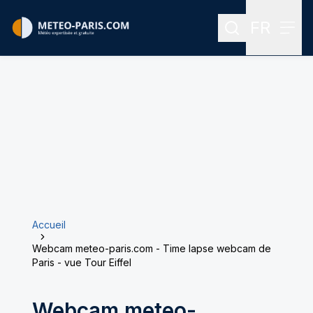
FR
Rechercher
Menu
Menu des
Accueil
Webcam meteo-paris.com - Time lapse webcam de
Paris - vue Tour Eiffel
Webcam meteo-