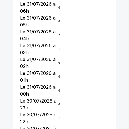
Le 31/07/2026 à
06h
Le 31/07/2026 à
05h
Le 31/07/2026 à
04h
Le 31/07/2026 à
03h
Le 31/07/2026 à
02h
Le 31/07/2026 à
01h
Le 31/07/2026 à
00h
Le 30/07/2026 à
23h
Le 30/07/2026 à
22h
Le 30/07/2026 à