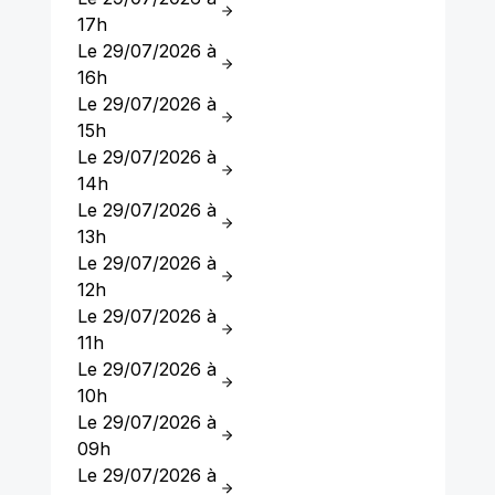
17h
Le 29/07/2026 à
16h
Le 29/07/2026 à
15h
Le 29/07/2026 à
14h
Le 29/07/2026 à
13h
Le 29/07/2026 à
12h
Le 29/07/2026 à
11h
Le 29/07/2026 à
10h
Le 29/07/2026 à
09h
Le 29/07/2026 à