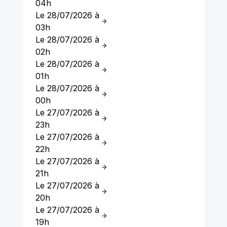
04h
Le 28/07/2026 à
03h
Le 28/07/2026 à
02h
Le 28/07/2026 à
01h
Le 28/07/2026 à
00h
Le 27/07/2026 à
23h
Le 27/07/2026 à
22h
Le 27/07/2026 à
21h
Le 27/07/2026 à
20h
Le 27/07/2026 à
19h