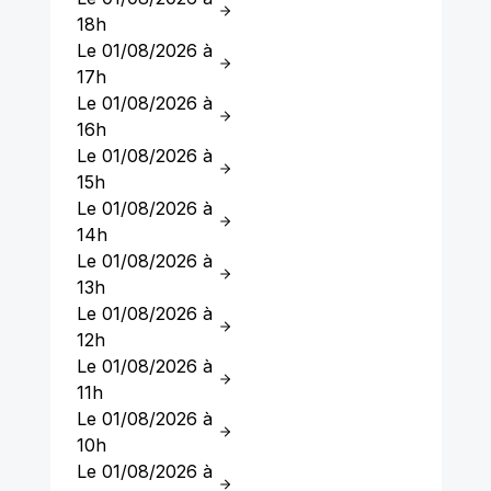
18h
Le 01/08/2026 à
17h
Le 01/08/2026 à
16h
Le 01/08/2026 à
15h
Le 01/08/2026 à
14h
Le 01/08/2026 à
13h
Le 01/08/2026 à
12h
Le 01/08/2026 à
11h
Le 01/08/2026 à
10h
Le 01/08/2026 à