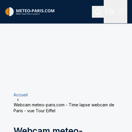
FR
Rechercher
Menu
Menu des
Accueil
Webcam meteo-paris.com - Time lapse webcam de
Paris - vue Tour Eiffel
Webcam meteo-