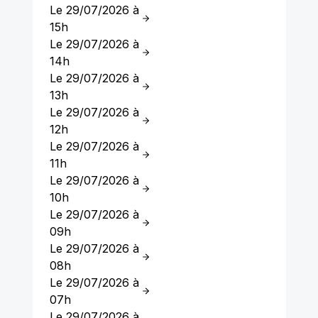
Le 29/07/2026 à
15h
Le 29/07/2026 à
14h
Le 29/07/2026 à
13h
Le 29/07/2026 à
12h
Le 29/07/2026 à
11h
Le 29/07/2026 à
10h
Le 29/07/2026 à
09h
Le 29/07/2026 à
08h
Le 29/07/2026 à
07h
Le 29/07/2026 à