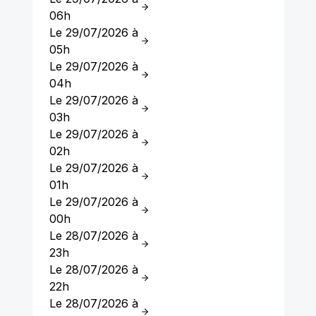
06h
Le 29/07/2026 à
05h
Le 29/07/2026 à
04h
Le 29/07/2026 à
03h
Le 29/07/2026 à
02h
Le 29/07/2026 à
01h
Le 29/07/2026 à
00h
Le 28/07/2026 à
23h
Le 28/07/2026 à
22h
Le 28/07/2026 à