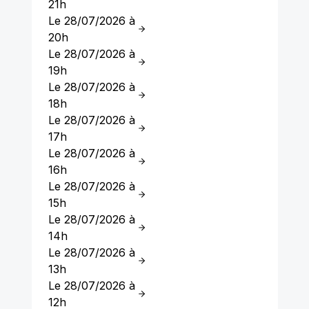
21h
Le 28/07/2026 à
20h
Le 28/07/2026 à
19h
Le 28/07/2026 à
18h
Le 28/07/2026 à
17h
Le 28/07/2026 à
16h
Le 28/07/2026 à
15h
Le 28/07/2026 à
14h
Le 28/07/2026 à
13h
Le 28/07/2026 à
12h