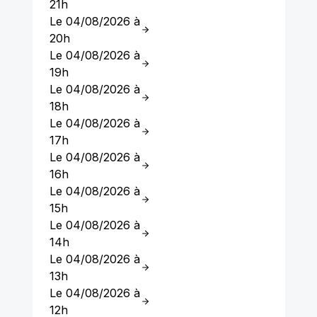
21h
Le 04/08/2026 à
20h
Le 04/08/2026 à
19h
Le 04/08/2026 à
18h
Le 04/08/2026 à
17h
Le 04/08/2026 à
16h
Le 04/08/2026 à
15h
Le 04/08/2026 à
14h
Le 04/08/2026 à
13h
Le 04/08/2026 à
12h