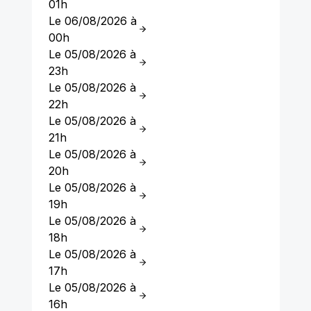
01h
Le 06/08/2026 à
00h
Le 05/08/2026 à
23h
Le 05/08/2026 à
22h
Le 05/08/2026 à
21h
Le 05/08/2026 à
20h
Le 05/08/2026 à
19h
Le 05/08/2026 à
18h
Le 05/08/2026 à
17h
Le 05/08/2026 à
16h