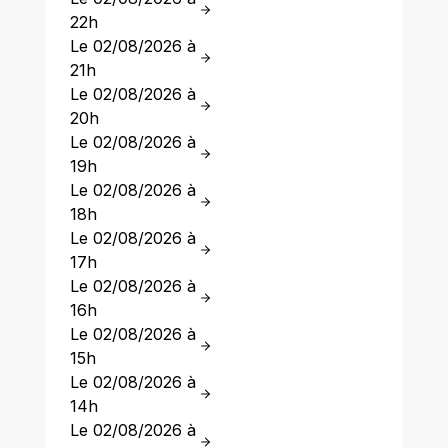
22h
Le 02/08/2026 à
21h
Le 02/08/2026 à
20h
Le 02/08/2026 à
19h
Le 02/08/2026 à
18h
Le 02/08/2026 à
17h
Le 02/08/2026 à
16h
Le 02/08/2026 à
15h
Le 02/08/2026 à
14h
Le 02/08/2026 à