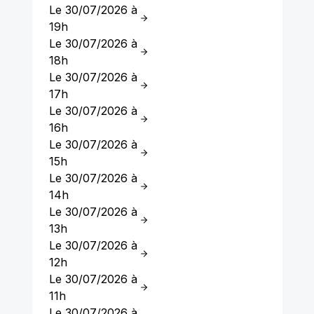
Le 30/07/2026 à
19h
Le 30/07/2026 à
18h
Le 30/07/2026 à
17h
Le 30/07/2026 à
16h
Le 30/07/2026 à
15h
Le 30/07/2026 à
14h
Le 30/07/2026 à
13h
Le 30/07/2026 à
12h
Le 30/07/2026 à
11h
Le 30/07/2026 à