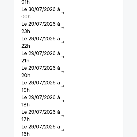
01h
Le 30/07/2026 à
00h
Le 29/07/2026 à
23h
Le 29/07/2026 à
22h
Le 29/07/2026 à
21h
Le 29/07/2026 à
20h
Le 29/07/2026 à
19h
Le 29/07/2026 à
18h
Le 29/07/2026 à
17h
Le 29/07/2026 à
16h