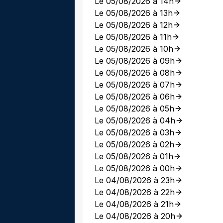
Le 05/08/2026 à 14h
Le 05/08/2026 à 13h
Le 05/08/2026 à 12h
Le 05/08/2026 à 11h
Le 05/08/2026 à 10h
Le 05/08/2026 à 09h
Le 05/08/2026 à 08h
Le 05/08/2026 à 07h
Le 05/08/2026 à 06h
Le 05/08/2026 à 05h
Le 05/08/2026 à 04h
Le 05/08/2026 à 03h
Le 05/08/2026 à 02h
Le 05/08/2026 à 01h
Le 05/08/2026 à 00h
Le 04/08/2026 à 23h
Le 04/08/2026 à 22h
Le 04/08/2026 à 21h
Le 04/08/2026 à 20h