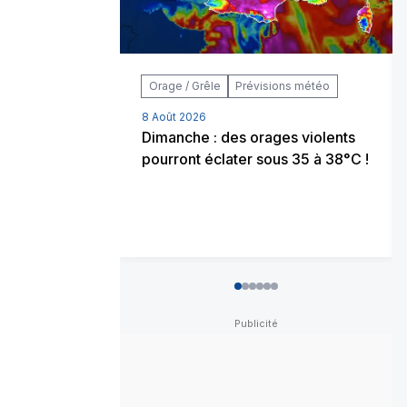
Orage / Grêle
Prévisions météo
8 Août 2026
Dimanche : des orages violents
pourront éclater sous 35 à 38°C !
0
1
2
3
4
5