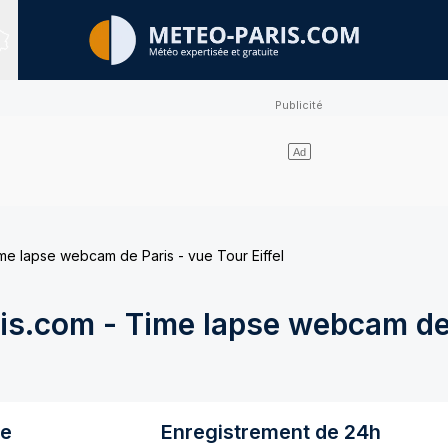
Sites expertisés
e lapse webcam de Paris - vue Tour Eiffel
s.com - Time lapse webcam de 
re
Enregistrement de 24h