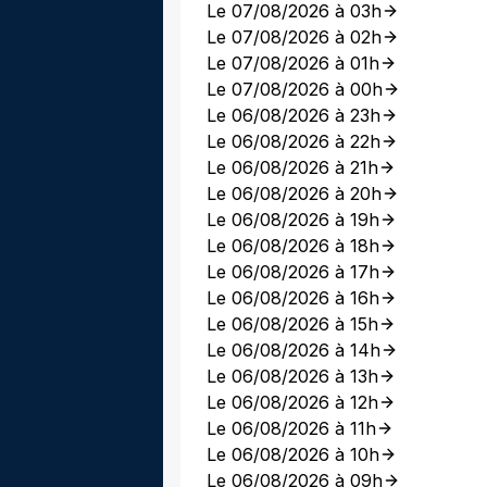
Le 07/08/2026 à 03h
Le 07/08/2026 à 02h
Le 07/08/2026 à 01h
Le 07/08/2026 à 00h
Le 06/08/2026 à 23h
Le 06/08/2026 à 22h
Le 06/08/2026 à 21h
Le 06/08/2026 à 20h
Le 06/08/2026 à 19h
Le 06/08/2026 à 18h
Le 06/08/2026 à 17h
Le 06/08/2026 à 16h
Le 06/08/2026 à 15h
Le 06/08/2026 à 14h
Le 06/08/2026 à 13h
Le 06/08/2026 à 12h
Le 06/08/2026 à 11h
Le 06/08/2026 à 10h
Le 06/08/2026 à 09h