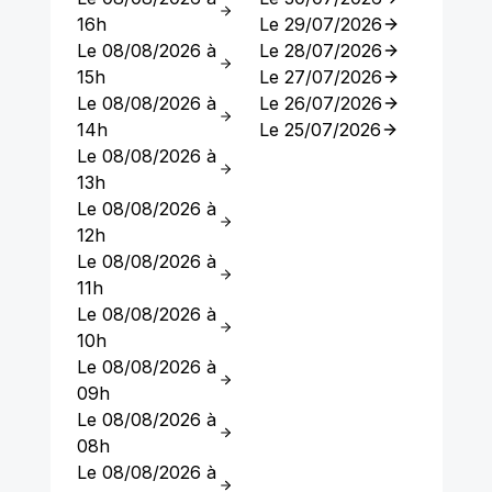
16h
Le 29/07/2026
Le 08/08/2026 à
Le 28/07/2026
15h
Le 27/07/2026
Le 08/08/2026 à
Le 26/07/2026
14h
Le 25/07/2026
Le 08/08/2026 à
13h
Le 08/08/2026 à
12h
Le 08/08/2026 à
11h
Le 08/08/2026 à
10h
Le 08/08/2026 à
09h
Le 08/08/2026 à
08h
Le 08/08/2026 à