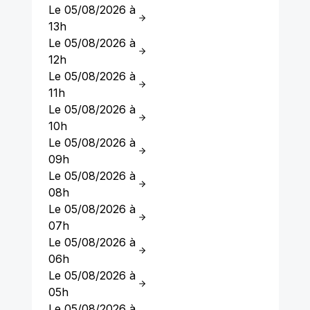
Le 05/08/2026 à
13h
Le 05/08/2026 à
12h
Le 05/08/2026 à
11h
Le 05/08/2026 à
10h
Le 05/08/2026 à
09h
Le 05/08/2026 à
08h
Le 05/08/2026 à
07h
Le 05/08/2026 à
06h
Le 05/08/2026 à
05h
Le 05/08/2026 à