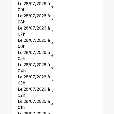
Le 28/07/2026 à
09h
Le 28/07/2026 à
08h
Le 28/07/2026 à
07h
Le 28/07/2026 à
06h
Le 28/07/2026 à
05h
Le 28/07/2026 à
04h
Le 28/07/2026 à
03h
Le 28/07/2026 à
02h
Le 28/07/2026 à
01h
Le 28/07/2026 à