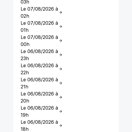
03h
Le 07/08/2026 à
02h
Le 07/08/2026 à
01h
Le 07/08/2026 à
00h
Le 06/08/2026 à
23h
Le 06/08/2026 à
22h
Le 06/08/2026 à
21h
Le 06/08/2026 à
20h
Le 06/08/2026 à
19h
Le 06/08/2026 à
18h