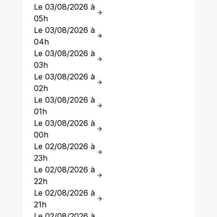
Le 03/08/2026 à
05h
Le 03/08/2026 à
04h
Le 03/08/2026 à
03h
Le 03/08/2026 à
02h
Le 03/08/2026 à
01h
Le 03/08/2026 à
00h
Le 02/08/2026 à
23h
Le 02/08/2026 à
22h
Le 02/08/2026 à
21h
Le 02/08/2026 à