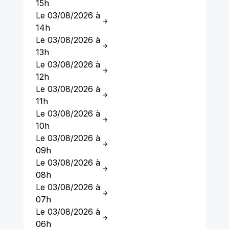
15h
Le 03/08/2026 à
14h
Le 03/08/2026 à
13h
Le 03/08/2026 à
12h
Le 03/08/2026 à
11h
Le 03/08/2026 à
10h
Le 03/08/2026 à
09h
Le 03/08/2026 à
08h
Le 03/08/2026 à
07h
Le 03/08/2026 à
06h