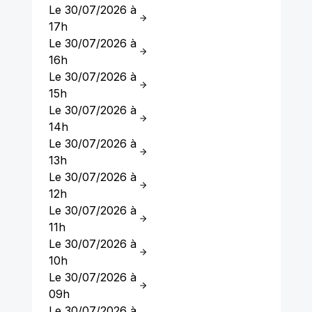
Le 30/07/2026 à
17h
Le 30/07/2026 à
16h
Le 30/07/2026 à
15h
Le 30/07/2026 à
14h
Le 30/07/2026 à
13h
Le 30/07/2026 à
12h
Le 30/07/2026 à
11h
Le 30/07/2026 à
10h
Le 30/07/2026 à
09h
Le 30/07/2026 à