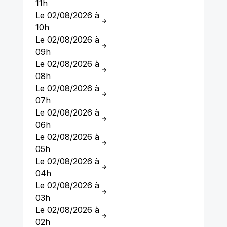
11h
Le 02/08/2026 à
10h
Le 02/08/2026 à
09h
Le 02/08/2026 à
08h
Le 02/08/2026 à
07h
Le 02/08/2026 à
06h
Le 02/08/2026 à
05h
Le 02/08/2026 à
04h
Le 02/08/2026 à
03h
Le 02/08/2026 à
02h