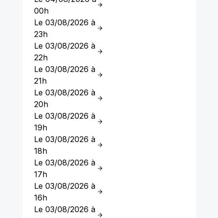
00h
Le 03/08/2026 à
23h
Le 03/08/2026 à
22h
Le 03/08/2026 à
21h
Le 03/08/2026 à
20h
Le 03/08/2026 à
19h
Le 03/08/2026 à
18h
Le 03/08/2026 à
17h
Le 03/08/2026 à
16h
Le 03/08/2026 à