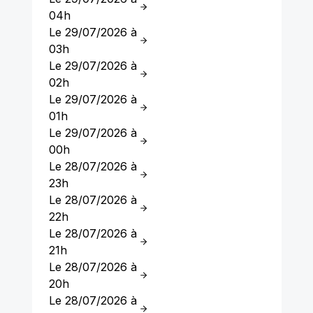
04h
Le 29/07/2026 à
03h
Le 29/07/2026 à
02h
Le 29/07/2026 à
01h
Le 29/07/2026 à
00h
Le 28/07/2026 à
23h
Le 28/07/2026 à
22h
Le 28/07/2026 à
21h
Le 28/07/2026 à
20h
Le 28/07/2026 à