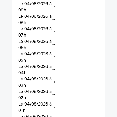
Le 04/08/2026 à
09h
Le 04/08/2026 à
08h
Le 04/08/2026 à
07h
Le 04/08/2026 à
06h
Le 04/08/2026 à
05h
Le 04/08/2026 à
04h
Le 04/08/2026 à
03h
Le 04/08/2026 à
02h
Le 04/08/2026 à
01h
Le 04/08/2026 à