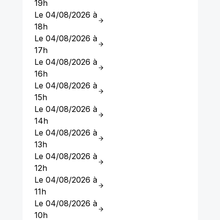
19h
Le 04/08/2026 à
18h
Le 04/08/2026 à
17h
Le 04/08/2026 à
16h
Le 04/08/2026 à
15h
Le 04/08/2026 à
14h
Le 04/08/2026 à
13h
Le 04/08/2026 à
12h
Le 04/08/2026 à
11h
Le 04/08/2026 à
10h