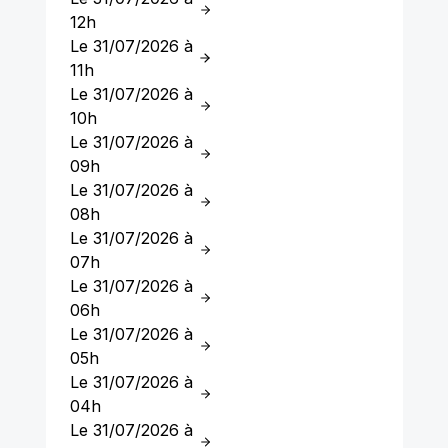
12h
Le 31/07/2026 à
11h
Le 31/07/2026 à
10h
Le 31/07/2026 à
09h
Le 31/07/2026 à
08h
Le 31/07/2026 à
07h
Le 31/07/2026 à
06h
Le 31/07/2026 à
05h
Le 31/07/2026 à
04h
Le 31/07/2026 à