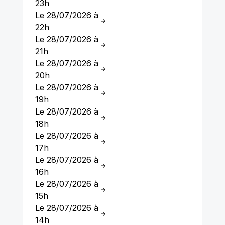
23h
Le 28/07/2026 à
22h
Le 28/07/2026 à
21h
Le 28/07/2026 à
20h
Le 28/07/2026 à
19h
Le 28/07/2026 à
18h
Le 28/07/2026 à
17h
Le 28/07/2026 à
16h
Le 28/07/2026 à
15h
Le 28/07/2026 à
14h