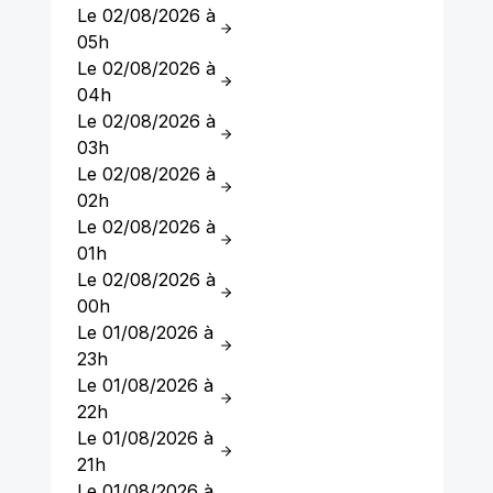
Le 02/08/2026 à
05h
Le 02/08/2026 à
04h
Le 02/08/2026 à
03h
Le 02/08/2026 à
02h
Le 02/08/2026 à
01h
Le 02/08/2026 à
00h
Le 01/08/2026 à
23h
Le 01/08/2026 à
22h
Le 01/08/2026 à
21h
Le 01/08/2026 à