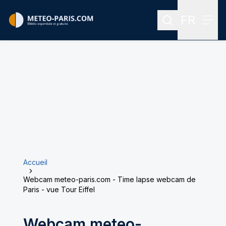
FR
Rechercher
Menu
Menu des
Accueil
Webcam meteo-paris.com - Time lapse webcam de
Paris - vue Tour Eiffel
Webcam meteo-