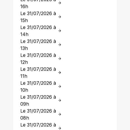
16h
Le 31/07/2026 à
15h
Le 31/07/2026 à
14h
Le 31/07/2026 à
13h
Le 31/07/2026 à
12h
Le 31/07/2026 à
11h
Le 31/07/2026 à
10h
Le 31/07/2026 à
09h
Le 31/07/2026 à
08h
Le 31/07/2026 à