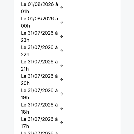
Le 01/08/2026 à
01h
Le 01/08/2026 à
00h
Le 31/07/2026 à
23h
Le 31/07/2026 à
22h
Le 31/07/2026 à
21h
Le 31/07/2026 à
20h
Le 31/07/2026 à
19h
Le 31/07/2026 à
18h
Le 31/07/2026 à
17h
Le 31/07/2026 à