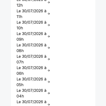
12h
Le 30/07/2026 à
11h
Le 30/07/2026 à
10h
Le 30/07/2026 à
09h
Le 30/07/2026 à
08h
Le 30/07/2026 à
07h
Le 30/07/2026 à
06h
Le 30/07/2026 à
05h
Le 30/07/2026 à
04h
Le 30/07/2026 à