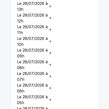
Le 28/07/2026 à
13h
Le 28/07/2026 à
12h
Le 28/07/2026 à
11h
Le 28/07/2026 à
10h
Le 28/07/2026 à
09h
Le 28/07/2026 à
08h
Le 28/07/2026 à
07h
Le 28/07/2026 à
06h
Le 28/07/2026 à
05h
Le 28/07/2026 à