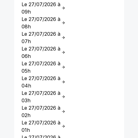
Le 27/07/2026 à
09h
Le 27/07/2026 à
08h
Le 27/07/2026 à
07h
Le 27/07/2026 à
06h
Le 27/07/2026 à
05h
Le 27/07/2026 à
04h
Le 27/07/2026 à
03h
Le 27/07/2026 à
02h
Le 27/07/2026 à
01h
Le 27/07/2026 à