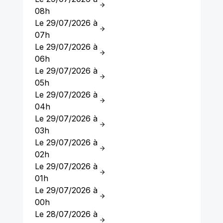
08h
Le 29/07/2026 à
07h
Le 29/07/2026 à
06h
Le 29/07/2026 à
05h
Le 29/07/2026 à
04h
Le 29/07/2026 à
03h
Le 29/07/2026 à
02h
Le 29/07/2026 à
01h
Le 29/07/2026 à
00h
Le 28/07/2026 à