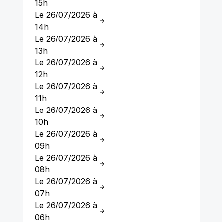
15h
Le 26/07/2026 à
14h
Le 26/07/2026 à
13h
Le 26/07/2026 à
12h
Le 26/07/2026 à
11h
Le 26/07/2026 à
10h
Le 26/07/2026 à
09h
Le 26/07/2026 à
08h
Le 26/07/2026 à
07h
Le 26/07/2026 à
06h