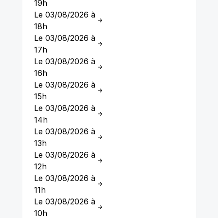
19h
Le 03/08/2026 à
18h
Le 03/08/2026 à
17h
Le 03/08/2026 à
16h
Le 03/08/2026 à
15h
Le 03/08/2026 à
14h
Le 03/08/2026 à
13h
Le 03/08/2026 à
12h
Le 03/08/2026 à
11h
Le 03/08/2026 à
10h