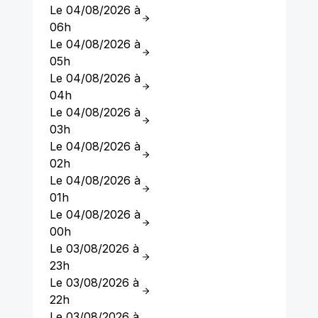
Le 04/08/2026 à
06h
Le 04/08/2026 à
05h
Le 04/08/2026 à
04h
Le 04/08/2026 à
03h
Le 04/08/2026 à
02h
Le 04/08/2026 à
01h
Le 04/08/2026 à
00h
Le 03/08/2026 à
23h
Le 03/08/2026 à
22h
Le 03/08/2026 à