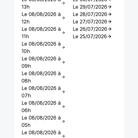
13h
Le 29/07/2026
Le 08/08/2026 à
Le 28/07/2026
12h
Le 27/07/2026
Le 08/08/2026 à
Le 26/07/2026
11h
Le 25/07/2026
Le 08/08/2026 à
10h
Le 08/08/2026 à
09h
Le 08/08/2026 à
08h
Le 08/08/2026 à
07h
Le 08/08/2026 à
06h
Le 08/08/2026 à
05h
Le 08/08/2026 à