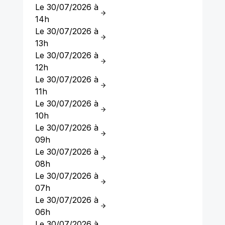
Le 30/07/2026 à
14h
Le 30/07/2026 à
13h
Le 30/07/2026 à
12h
Le 30/07/2026 à
11h
Le 30/07/2026 à
10h
Le 30/07/2026 à
09h
Le 30/07/2026 à
08h
Le 30/07/2026 à
07h
Le 30/07/2026 à
06h
Le 30/07/2026 à