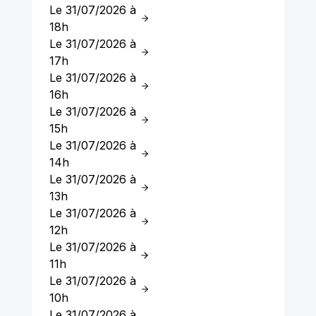
Le 31/07/2026 à
18h
Le 31/07/2026 à
17h
Le 31/07/2026 à
16h
Le 31/07/2026 à
15h
Le 31/07/2026 à
14h
Le 31/07/2026 à
13h
Le 31/07/2026 à
12h
Le 31/07/2026 à
11h
Le 31/07/2026 à
10h
Le 31/07/2026 à