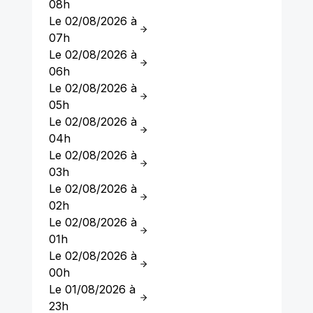
08h
Le 02/08/2026 à
07h
Le 02/08/2026 à
06h
Le 02/08/2026 à
05h
Le 02/08/2026 à
04h
Le 02/08/2026 à
03h
Le 02/08/2026 à
02h
Le 02/08/2026 à
01h
Le 02/08/2026 à
00h
Le 01/08/2026 à
23h