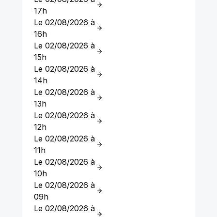
17h
Le 02/08/2026 à
16h
Le 02/08/2026 à
15h
Le 02/08/2026 à
14h
Le 02/08/2026 à
13h
Le 02/08/2026 à
12h
Le 02/08/2026 à
11h
Le 02/08/2026 à
10h
Le 02/08/2026 à
09h
Le 02/08/2026 à