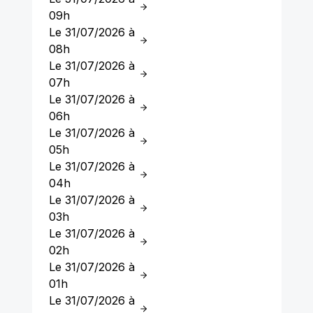
09h
Le 31/07/2026 à
08h
Le 31/07/2026 à
07h
Le 31/07/2026 à
06h
Le 31/07/2026 à
05h
Le 31/07/2026 à
04h
Le 31/07/2026 à
03h
Le 31/07/2026 à
02h
Le 31/07/2026 à
01h
Le 31/07/2026 à