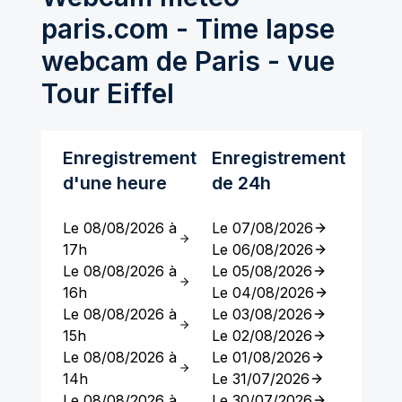
paris.com - Time lapse
webcam de Paris - vue
Tour Eiffel
Enregistrement
Enregistrement
d'une heure
de 24h
Le 08/08/2026 à
Le 07/08/2026
17h
Le 06/08/2026
Le 08/08/2026 à
Le 05/08/2026
16h
Le 04/08/2026
Le 08/08/2026 à
Le 03/08/2026
15h
Le 02/08/2026
Le 08/08/2026 à
Le 01/08/2026
14h
Le 31/07/2026
Le 08/08/2026 à
Le 30/07/2026