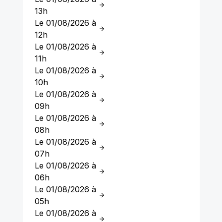
13h
Le 01/08/2026 à
12h
Le 01/08/2026 à
11h
Le 01/08/2026 à
10h
Le 01/08/2026 à
09h
Le 01/08/2026 à
08h
Le 01/08/2026 à
07h
Le 01/08/2026 à
06h
Le 01/08/2026 à
05h
Le 01/08/2026 à