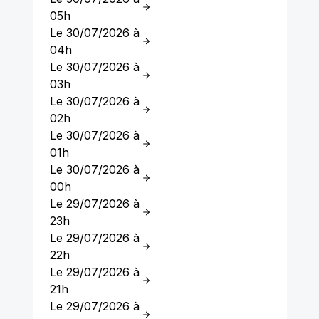
05h
Le 30/07/2026 à
04h
Le 30/07/2026 à
03h
Le 30/07/2026 à
02h
Le 30/07/2026 à
01h
Le 30/07/2026 à
00h
Le 29/07/2026 à
23h
Le 29/07/2026 à
22h
Le 29/07/2026 à
21h
Le 29/07/2026 à