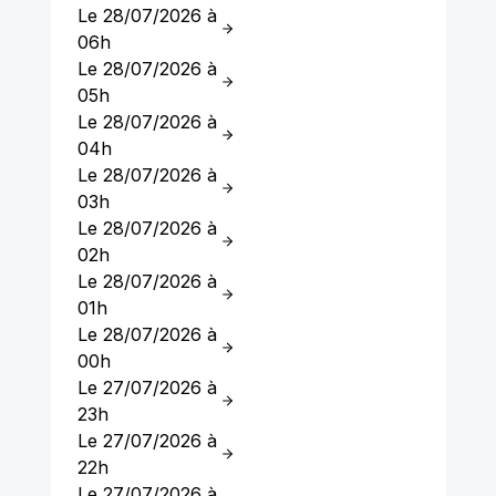
Le 28/07/2026 à
06h
Le 28/07/2026 à
05h
Le 28/07/2026 à
04h
Le 28/07/2026 à
03h
Le 28/07/2026 à
02h
Le 28/07/2026 à
01h
Le 28/07/2026 à
00h
Le 27/07/2026 à
23h
Le 27/07/2026 à
22h
Le 27/07/2026 à