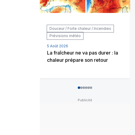
Douceur / Forte chaleur / Incendies
Prévisions météo
5 Août 2026
La fraîcheur ne va pas durer : la
chaleur prépare son retour
0
1
2
3
4
5