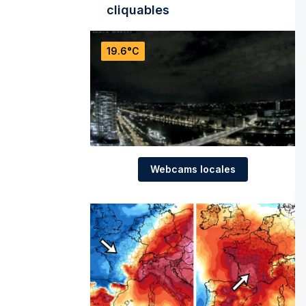
cliquables
19.6°C
Webcams locales