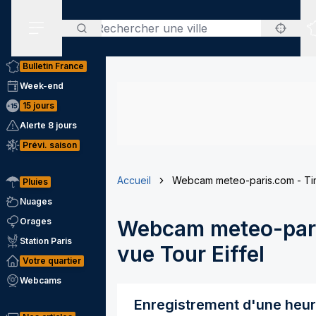
Rechercher
Menu secondaire
Bulletin France
Week-end
15 jours
Alerte 8 jours
Prévi. saison
Accueil
Webcam meteo-paris.com - Tim
Pluies
Nuages
Orages
Webcam meteo-pari
Station Paris
vue Tour Eiffel
Votre quartier
Webcams
Enregistrement d'une heu