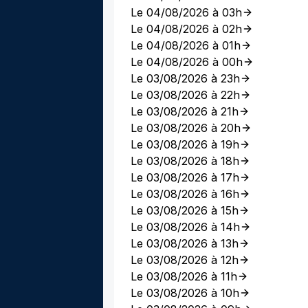
Le 04/08/2026 à 03h
Le 04/08/2026 à 02h
Le 04/08/2026 à 01h
Le 04/08/2026 à 00h
Le 03/08/2026 à 23h
Le 03/08/2026 à 22h
Le 03/08/2026 à 21h
Le 03/08/2026 à 20h
Le 03/08/2026 à 19h
Le 03/08/2026 à 18h
Le 03/08/2026 à 17h
Le 03/08/2026 à 16h
Le 03/08/2026 à 15h
Le 03/08/2026 à 14h
Le 03/08/2026 à 13h
Le 03/08/2026 à 12h
Le 03/08/2026 à 11h
Le 03/08/2026 à 10h