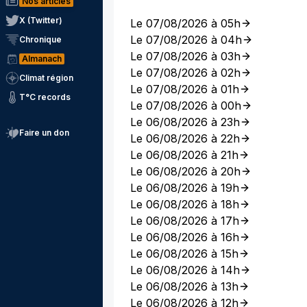
Nos articles
X (Twitter)
Le 07/08/2026 à 05h
Le 07/08/2026 à 04h
Chronique
Le 07/08/2026 à 03h
Almanach
Le 07/08/2026 à 02h
Climat région
Le 07/08/2026 à 01h
T°C records
Le 07/08/2026 à 00h
Le 06/08/2026 à 23h
Faire un don
Le 06/08/2026 à 22h
Le 06/08/2026 à 21h
Le 06/08/2026 à 20h
Le 06/08/2026 à 19h
Le 06/08/2026 à 18h
Le 06/08/2026 à 17h
Le 06/08/2026 à 16h
Le 06/08/2026 à 15h
Le 06/08/2026 à 14h
Le 06/08/2026 à 13h
Le 06/08/2026 à 12h