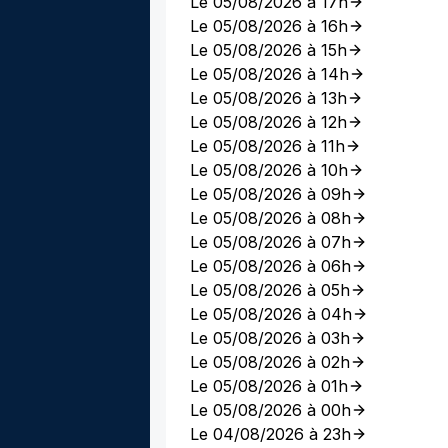
Le 05/08/2026 à 17h
Le 05/08/2026 à 16h
Le 05/08/2026 à 15h
Le 05/08/2026 à 14h
Le 05/08/2026 à 13h
Le 05/08/2026 à 12h
Le 05/08/2026 à 11h
Le 05/08/2026 à 10h
Le 05/08/2026 à 09h
Le 05/08/2026 à 08h
Le 05/08/2026 à 07h
Le 05/08/2026 à 06h
Le 05/08/2026 à 05h
Le 05/08/2026 à 04h
Le 05/08/2026 à 03h
Le 05/08/2026 à 02h
Le 05/08/2026 à 01h
Le 05/08/2026 à 00h
Le 04/08/2026 à 23h