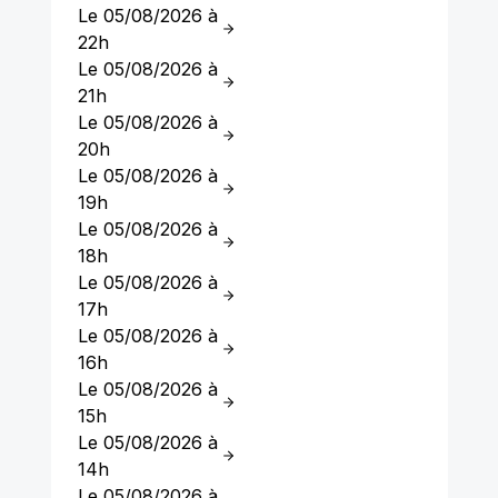
Le 05/08/2026 à
22h
Le 05/08/2026 à
21h
Le 05/08/2026 à
20h
Le 05/08/2026 à
19h
Le 05/08/2026 à
18h
Le 05/08/2026 à
17h
Le 05/08/2026 à
16h
Le 05/08/2026 à
15h
Le 05/08/2026 à
14h
Le 05/08/2026 à