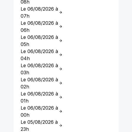
08h
Le 06/08/2026 à
07h
Le 06/08/2026 à
06h
Le 06/08/2026 à
05h
Le 06/08/2026 à
04h
Le 06/08/2026 à
03h
Le 06/08/2026 à
02h
Le 06/08/2026 à
01h
Le 06/08/2026 à
00h
Le 05/08/2026 à
23h