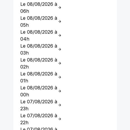
Le 08/08/2026 à
06h
Le 08/08/2026 à
05h
Le 08/08/2026 à
04h
Le 08/08/2026 à
03h
Le 08/08/2026 à
02h
Le 08/08/2026 à
01h
Le 08/08/2026 à
00h
Le 07/08/2026 à
23h
Le 07/08/2026 à
22h
Le 07/08/2026 à