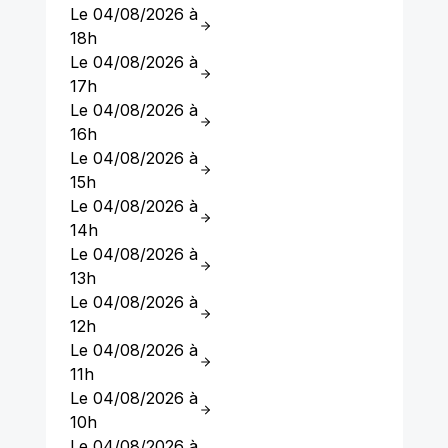
Le 04/08/2026 à
18h
Le 04/08/2026 à
17h
Le 04/08/2026 à
16h
Le 04/08/2026 à
15h
Le 04/08/2026 à
14h
Le 04/08/2026 à
13h
Le 04/08/2026 à
12h
Le 04/08/2026 à
11h
Le 04/08/2026 à
10h
Le 04/08/2026 à