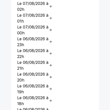
Le 07/08/2026 à
02h
Le 07/08/2026 à
01h
Le 07/08/2026 à
00h
Le 06/08/2026 à
23h
Le 06/08/2026 à
22h
Le 06/08/2026 à
21h
Le 06/08/2026 à
20h
Le 06/08/2026 à
19h
Le 06/08/2026 à
18h
Le 06/08/2026 à