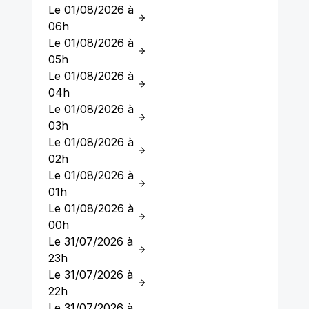
Le 01/08/2026 à
06h
Le 01/08/2026 à
05h
Le 01/08/2026 à
04h
Le 01/08/2026 à
03h
Le 01/08/2026 à
02h
Le 01/08/2026 à
01h
Le 01/08/2026 à
00h
Le 31/07/2026 à
23h
Le 31/07/2026 à
22h
Le 31/07/2026 à