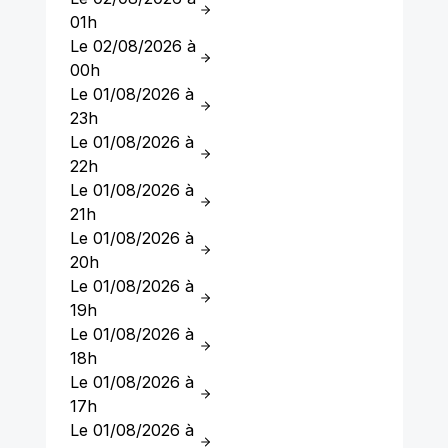
01h
Le 02/08/2026 à
00h
Le 01/08/2026 à
23h
Le 01/08/2026 à
22h
Le 01/08/2026 à
21h
Le 01/08/2026 à
20h
Le 01/08/2026 à
19h
Le 01/08/2026 à
18h
Le 01/08/2026 à
17h
Le 01/08/2026 à