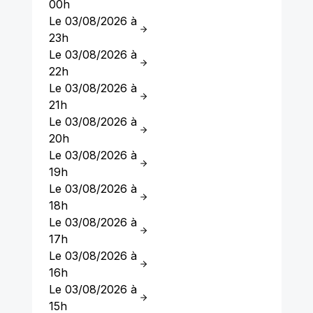
00h
Le 03/08/2026 à
23h
Le 03/08/2026 à
22h
Le 03/08/2026 à
21h
Le 03/08/2026 à
20h
Le 03/08/2026 à
19h
Le 03/08/2026 à
18h
Le 03/08/2026 à
17h
Le 03/08/2026 à
16h
Le 03/08/2026 à
15h