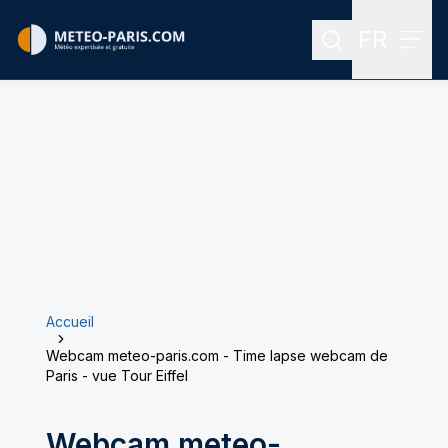
FR
Rechercher
Menu
Menu des
Accueil
Webcam meteo-paris.com - Time lapse webcam de
Paris - vue Tour Eiffel
Webcam meteo-