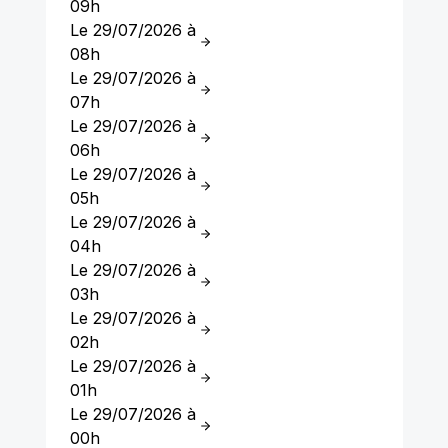
09h
Le 29/07/2026 à
08h
Le 29/07/2026 à
07h
Le 29/07/2026 à
06h
Le 29/07/2026 à
05h
Le 29/07/2026 à
04h
Le 29/07/2026 à
03h
Le 29/07/2026 à
02h
Le 29/07/2026 à
01h
Le 29/07/2026 à
00h