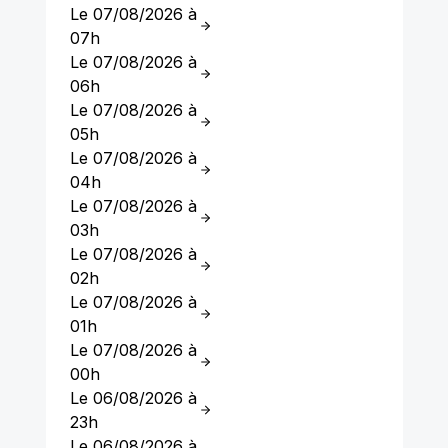
Le 07/08/2026 à
07h
Le 07/08/2026 à
06h
Le 07/08/2026 à
05h
Le 07/08/2026 à
04h
Le 07/08/2026 à
03h
Le 07/08/2026 à
02h
Le 07/08/2026 à
01h
Le 07/08/2026 à
00h
Le 06/08/2026 à
23h
Le 06/08/2026 à