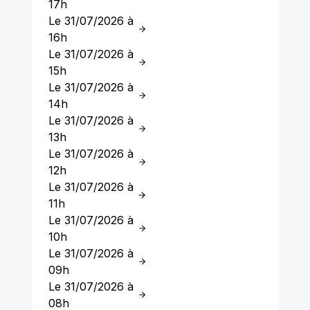
17h
Le 31/07/2026 à
16h
Le 31/07/2026 à
15h
Le 31/07/2026 à
14h
Le 31/07/2026 à
13h
Le 31/07/2026 à
12h
Le 31/07/2026 à
11h
Le 31/07/2026 à
10h
Le 31/07/2026 à
09h
Le 31/07/2026 à
08h