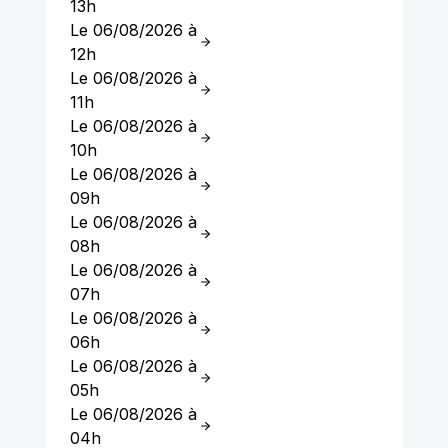
13h
Le 06/08/2026 à
12h
Le 06/08/2026 à
11h
Le 06/08/2026 à
10h
Le 06/08/2026 à
09h
Le 06/08/2026 à
08h
Le 06/08/2026 à
07h
Le 06/08/2026 à
06h
Le 06/08/2026 à
05h
Le 06/08/2026 à
04h