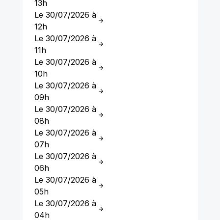
13h
Le 30/07/2026 à
12h
Le 30/07/2026 à
11h
Le 30/07/2026 à
10h
Le 30/07/2026 à
09h
Le 30/07/2026 à
08h
Le 30/07/2026 à
07h
Le 30/07/2026 à
06h
Le 30/07/2026 à
05h
Le 30/07/2026 à
04h