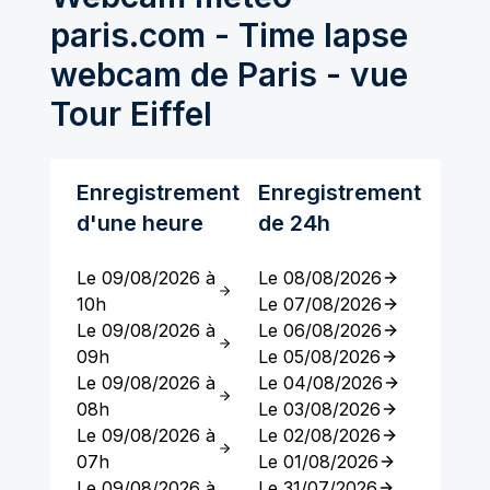
paris.com - Time lapse
webcam de Paris - vue
Tour Eiffel
Enregistrement
Enregistrement
d'une heure
de 24h
Le 09/08/2026 à
Le 08/08/2026
10h
Le 07/08/2026
Le 09/08/2026 à
Le 06/08/2026
09h
Le 05/08/2026
Le 09/08/2026 à
Le 04/08/2026
08h
Le 03/08/2026
Le 09/08/2026 à
Le 02/08/2026
07h
Le 01/08/2026
Le 09/08/2026 à
Le 31/07/2026