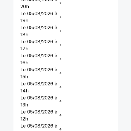
20h
Le 05/08/2026 à
19h
Le 05/08/2026 à
18h
Le 05/08/2026 à
17h
Le 05/08/2026 à
16h
Le 05/08/2026 à
15h
Le 05/08/2026 à
14h
Le 05/08/2026 à
13h
Le 05/08/2026 à
12h
Le 05/08/2026 à