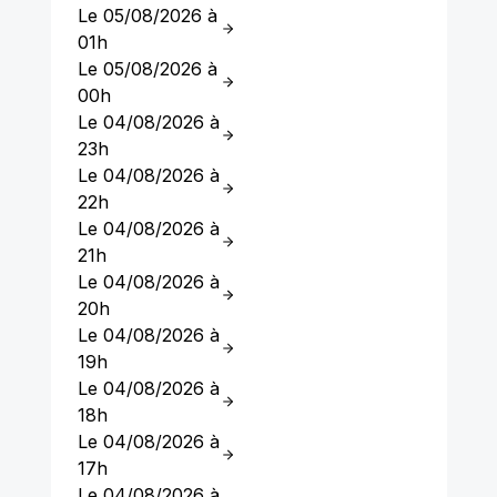
Le 05/08/2026 à
01h
Le 05/08/2026 à
00h
Le 04/08/2026 à
23h
Le 04/08/2026 à
22h
Le 04/08/2026 à
21h
Le 04/08/2026 à
20h
Le 04/08/2026 à
19h
Le 04/08/2026 à
18h
Le 04/08/2026 à
17h
Le 04/08/2026 à