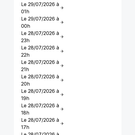
Le 29/07/2026 à
01h
Le 29/07/2026 à
00h
Le 28/07/2026 à
23h
Le 28/07/2026 à
22h
Le 28/07/2026 à
21h
Le 28/07/2026 à
20h
Le 28/07/2026 à
19h
Le 28/07/2026 à
18h
Le 28/07/2026 à
17h
Le 28/07/2026 à