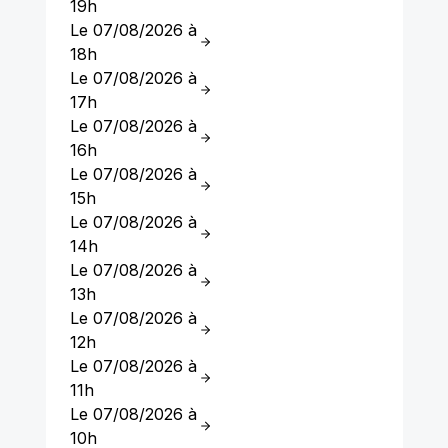
19h
Le 07/08/2026 à
18h
Le 07/08/2026 à
17h
Le 07/08/2026 à
16h
Le 07/08/2026 à
15h
Le 07/08/2026 à
14h
Le 07/08/2026 à
13h
Le 07/08/2026 à
12h
Le 07/08/2026 à
11h
Le 07/08/2026 à
10h