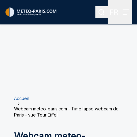
FR
Rechercher
Menu
Menu des
Accueil
Webcam meteo-paris.com - Time lapse webcam de
Paris - vue Tour Eiffel
Webcam meteo-