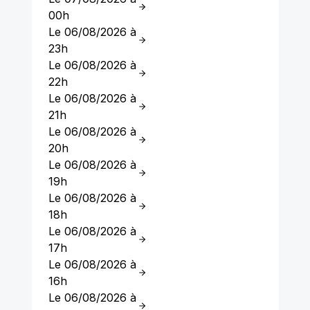
00h
Le 06/08/2026 à
23h
Le 06/08/2026 à
22h
Le 06/08/2026 à
21h
Le 06/08/2026 à
20h
Le 06/08/2026 à
19h
Le 06/08/2026 à
18h
Le 06/08/2026 à
17h
Le 06/08/2026 à
16h
Le 06/08/2026 à