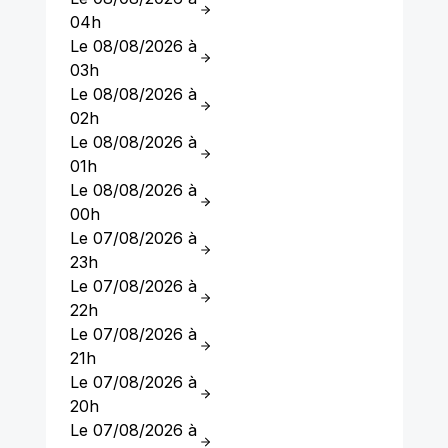
04h
Le 08/08/2026 à
03h
Le 08/08/2026 à
02h
Le 08/08/2026 à
01h
Le 08/08/2026 à
00h
Le 07/08/2026 à
23h
Le 07/08/2026 à
22h
Le 07/08/2026 à
21h
Le 07/08/2026 à
20h
Le 07/08/2026 à