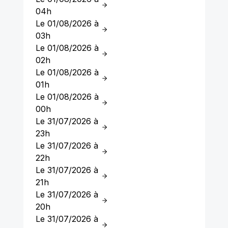
04h
Le 01/08/2026 à
03h
Le 01/08/2026 à
02h
Le 01/08/2026 à
01h
Le 01/08/2026 à
00h
Le 31/07/2026 à
23h
Le 31/07/2026 à
22h
Le 31/07/2026 à
21h
Le 31/07/2026 à
20h
Le 31/07/2026 à