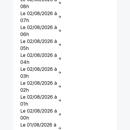
08h
Le 02/08/2026 à
07h
Le 02/08/2026 à
06h
Le 02/08/2026 à
05h
Le 02/08/2026 à
04h
Le 02/08/2026 à
03h
Le 02/08/2026 à
02h
Le 02/08/2026 à
01h
Le 02/08/2026 à
00h
Le 01/08/2026 à