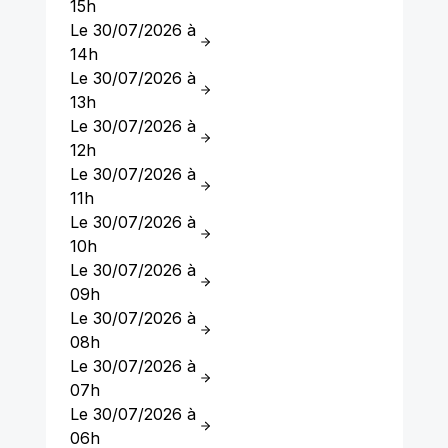
15h
Le 30/07/2026 à
14h
Le 30/07/2026 à
13h
Le 30/07/2026 à
12h
Le 30/07/2026 à
11h
Le 30/07/2026 à
10h
Le 30/07/2026 à
09h
Le 30/07/2026 à
08h
Le 30/07/2026 à
07h
Le 30/07/2026 à
06h