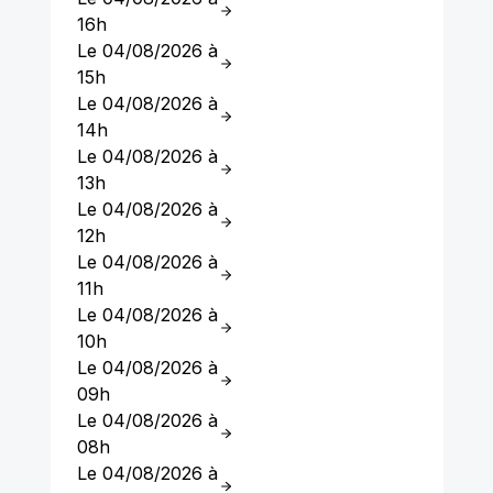
16h
Le 04/08/2026 à
15h
Le 04/08/2026 à
14h
Le 04/08/2026 à
13h
Le 04/08/2026 à
12h
Le 04/08/2026 à
11h
Le 04/08/2026 à
10h
Le 04/08/2026 à
09h
Le 04/08/2026 à
08h
Le 04/08/2026 à