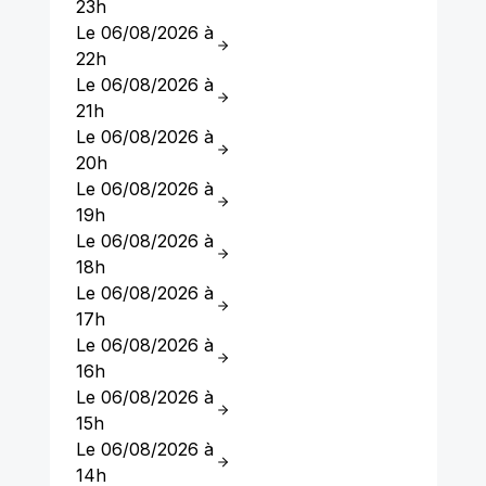
23h
Le 06/08/2026 à
22h
Le 06/08/2026 à
21h
Le 06/08/2026 à
20h
Le 06/08/2026 à
19h
Le 06/08/2026 à
18h
Le 06/08/2026 à
17h
Le 06/08/2026 à
16h
Le 06/08/2026 à
15h
Le 06/08/2026 à
14h