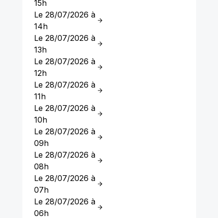
15h
Le 28/07/2026 à
14h
Le 28/07/2026 à
13h
Le 28/07/2026 à
12h
Le 28/07/2026 à
11h
Le 28/07/2026 à
10h
Le 28/07/2026 à
09h
Le 28/07/2026 à
08h
Le 28/07/2026 à
07h
Le 28/07/2026 à
06h