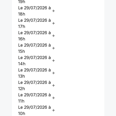
19h
Le 29/07/2026 à
18h
Le 29/07/2026 à
17h
Le 29/07/2026 à
16h
Le 29/07/2026 à
15h
Le 29/07/2026 à
14h
Le 29/07/2026 à
13h
Le 29/07/2026 à
12h
Le 29/07/2026 à
11h
Le 29/07/2026 à
10h