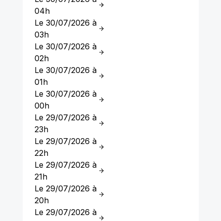
04h
Le 30/07/2026 à
03h
Le 30/07/2026 à
02h
Le 30/07/2026 à
01h
Le 30/07/2026 à
00h
Le 29/07/2026 à
23h
Le 29/07/2026 à
22h
Le 29/07/2026 à
21h
Le 29/07/2026 à
20h
Le 29/07/2026 à