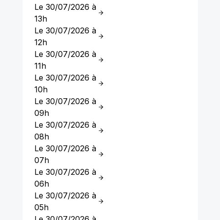
Le 30/07/2026 à
13h
Le 30/07/2026 à
12h
Le 30/07/2026 à
11h
Le 30/07/2026 à
10h
Le 30/07/2026 à
09h
Le 30/07/2026 à
08h
Le 30/07/2026 à
07h
Le 30/07/2026 à
06h
Le 30/07/2026 à
05h
Le 30/07/2026 à