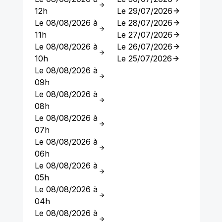
12h
Le 29/07/2026
Le 08/08/2026 à
Le 28/07/2026
11h
Le 27/07/2026
Le 08/08/2026 à
Le 26/07/2026
10h
Le 25/07/2026
Le 08/08/2026 à
09h
Le 08/08/2026 à
08h
Le 08/08/2026 à
07h
Le 08/08/2026 à
06h
Le 08/08/2026 à
05h
Le 08/08/2026 à
04h
Le 08/08/2026 à