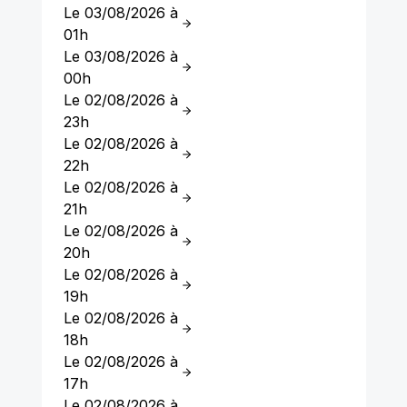
Le 03/08/2026 à
01h
Le 03/08/2026 à
00h
Le 02/08/2026 à
23h
Le 02/08/2026 à
22h
Le 02/08/2026 à
21h
Le 02/08/2026 à
20h
Le 02/08/2026 à
19h
Le 02/08/2026 à
18h
Le 02/08/2026 à
17h
Le 02/08/2026 à