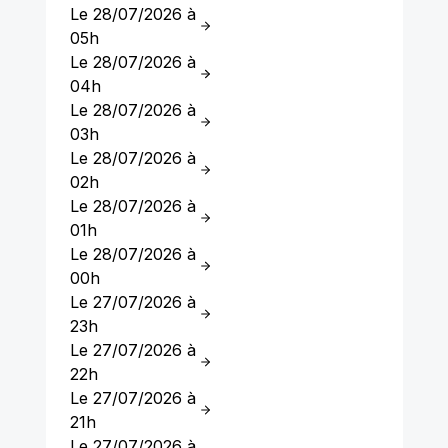
Le 28/07/2026 à
05h
Le 28/07/2026 à
04h
Le 28/07/2026 à
03h
Le 28/07/2026 à
02h
Le 28/07/2026 à
01h
Le 28/07/2026 à
00h
Le 27/07/2026 à
23h
Le 27/07/2026 à
22h
Le 27/07/2026 à
21h
Le 27/07/2026 à