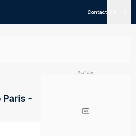
FR
Contact
Menu
Menu des
Paris -