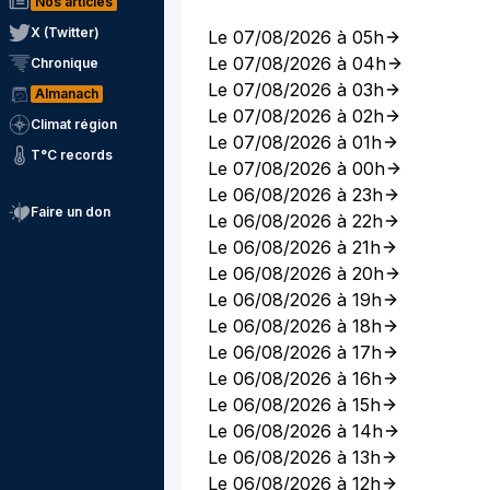
Nos articles
X (Twitter)
Le 07/08/2026 à 05h
Le 07/08/2026 à 04h
Chronique
Le 07/08/2026 à 03h
Almanach
Le 07/08/2026 à 02h
Climat région
Le 07/08/2026 à 01h
T°C records
Le 07/08/2026 à 00h
Le 06/08/2026 à 23h
Faire un don
Le 06/08/2026 à 22h
Le 06/08/2026 à 21h
Le 06/08/2026 à 20h
Le 06/08/2026 à 19h
Le 06/08/2026 à 18h
Le 06/08/2026 à 17h
Le 06/08/2026 à 16h
Le 06/08/2026 à 15h
Le 06/08/2026 à 14h
Le 06/08/2026 à 13h
Le 06/08/2026 à 12h