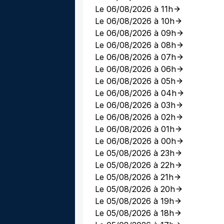
Le 06/08/2026 à 11h
Le 06/08/2026 à 10h
Le 06/08/2026 à 09h
Le 06/08/2026 à 08h
Le 06/08/2026 à 07h
Le 06/08/2026 à 06h
Le 06/08/2026 à 05h
Le 06/08/2026 à 04h
Le 06/08/2026 à 03h
Le 06/08/2026 à 02h
Le 06/08/2026 à 01h
Le 06/08/2026 à 00h
Le 05/08/2026 à 23h
Le 05/08/2026 à 22h
Le 05/08/2026 à 21h
Le 05/08/2026 à 20h
Le 05/08/2026 à 19h
Le 05/08/2026 à 18h