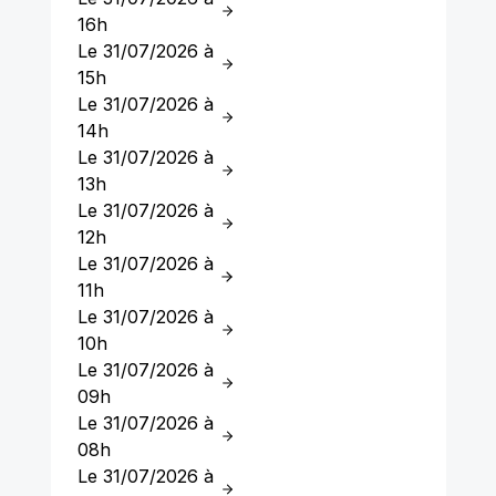
16h
Le 31/07/2026 à
15h
Le 31/07/2026 à
14h
Le 31/07/2026 à
13h
Le 31/07/2026 à
12h
Le 31/07/2026 à
11h
Le 31/07/2026 à
10h
Le 31/07/2026 à
09h
Le 31/07/2026 à
08h
Le 31/07/2026 à