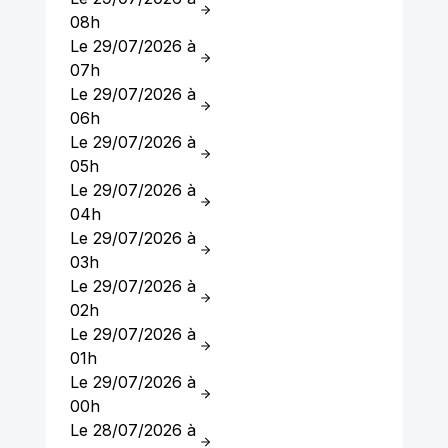
08h
Le 29/07/2026 à
07h
Le 29/07/2026 à
06h
Le 29/07/2026 à
05h
Le 29/07/2026 à
04h
Le 29/07/2026 à
03h
Le 29/07/2026 à
02h
Le 29/07/2026 à
01h
Le 29/07/2026 à
00h
Le 28/07/2026 à