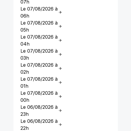
07h
Le 07/08/2026 à
06h
Le 07/08/2026 à
05h
Le 07/08/2026 à
04h
Le 07/08/2026 à
03h
Le 07/08/2026 à
02h
Le 07/08/2026 à
01h
Le 07/08/2026 à
00h
Le 06/08/2026 à
23h
Le 06/08/2026 à
22h