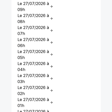
Le 27/07/2026 à
09h
Le 27/07/2026 à
08h
Le 27/07/2026 à
07h
Le 27/07/2026 à
06h
Le 27/07/2026 à
05h
Le 27/07/2026 à
04h
Le 27/07/2026 à
03h
Le 27/07/2026 à
02h
Le 27/07/2026 à
01h
Le 27/07/2026 à