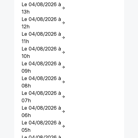
Le 04/08/2026 à
13h
Le 04/08/2026 à
12h
Le 04/08/2026 à
11h
Le 04/08/2026 à
10h
Le 04/08/2026 à
09h
Le 04/08/2026 à
08h
Le 04/08/2026 à
07h
Le 04/08/2026 à
06h
Le 04/08/2026 à
05h
Le 04/08/2026 à