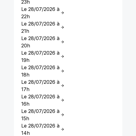
23h
Le 28/07/2026 à
22h
Le 28/07/2026 à
21h
Le 28/07/2026 à
20h
Le 28/07/2026 à
19h
Le 28/07/2026 à
18h
Le 28/07/2026 à
17h
Le 28/07/2026 à
16h
Le 28/07/2026 à
15h
Le 28/07/2026 à
14h