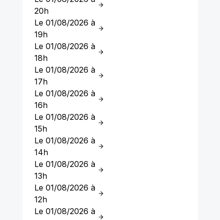
20h
Le 01/08/2026 à
19h
Le 01/08/2026 à
18h
Le 01/08/2026 à
17h
Le 01/08/2026 à
16h
Le 01/08/2026 à
15h
Le 01/08/2026 à
14h
Le 01/08/2026 à
13h
Le 01/08/2026 à
12h
Le 01/08/2026 à