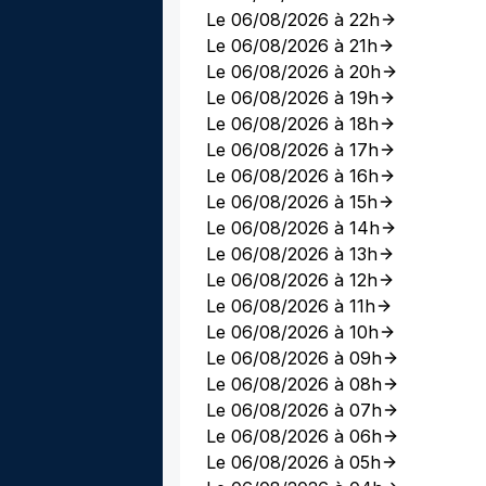
Le 06/08/2026 à 22h
Le 06/08/2026 à 21h
Le 06/08/2026 à 20h
Le 06/08/2026 à 19h
Le 06/08/2026 à 18h
Le 06/08/2026 à 17h
Le 06/08/2026 à 16h
Le 06/08/2026 à 15h
Le 06/08/2026 à 14h
Le 06/08/2026 à 13h
Le 06/08/2026 à 12h
Le 06/08/2026 à 11h
Le 06/08/2026 à 10h
Le 06/08/2026 à 09h
Le 06/08/2026 à 08h
Le 06/08/2026 à 07h
Le 06/08/2026 à 06h
Le 06/08/2026 à 05h