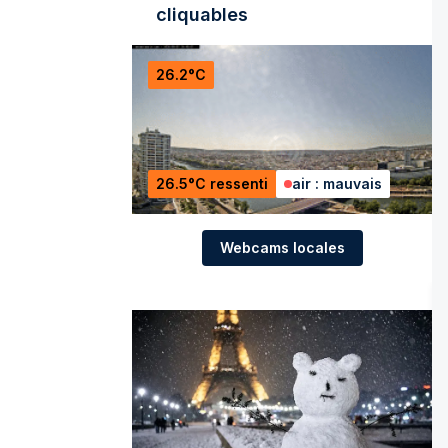
cliquables
26.2°C
26.5°C ressenti
air : mauvais
Webcams locales