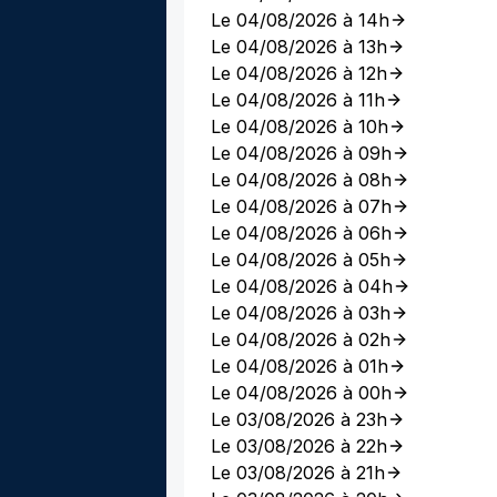
Le 04/08/2026 à 14h
Le 04/08/2026 à 13h
Le 04/08/2026 à 12h
Le 04/08/2026 à 11h
Le 04/08/2026 à 10h
Le 04/08/2026 à 09h
Le 04/08/2026 à 08h
Le 04/08/2026 à 07h
Le 04/08/2026 à 06h
Le 04/08/2026 à 05h
Le 04/08/2026 à 04h
Le 04/08/2026 à 03h
Le 04/08/2026 à 02h
Le 04/08/2026 à 01h
Le 04/08/2026 à 00h
Le 03/08/2026 à 23h
Le 03/08/2026 à 22h
Le 03/08/2026 à 21h