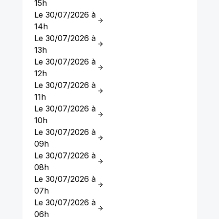
15h
Le 30/07/2026 à
14h
Le 30/07/2026 à
13h
Le 30/07/2026 à
12h
Le 30/07/2026 à
11h
Le 30/07/2026 à
10h
Le 30/07/2026 à
09h
Le 30/07/2026 à
08h
Le 30/07/2026 à
07h
Le 30/07/2026 à
06h