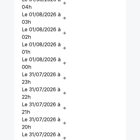
04h
Le 01/08/2026 à
03h
Le 01/08/2026 à
02h
Le 01/08/2026 à
01h
Le 01/08/2026 à
00h
Le 31/07/2026 à
23h
Le 31/07/2026 à
22h
Le 31/07/2026 à
21h
Le 31/07/2026 à
20h
Le 31/07/2026 à