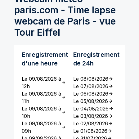
paris.com - Time lapse
webcam de Paris - vue
Tour Eiffel
Enregistrement
Enregistrement
d'une heure
de 24h
Le 09/08/2026 à
Le 08/08/2026
12h
Le 07/08/2026
Le 09/08/2026 à
Le 06/08/2026
11h
Le 05/08/2026
Le 09/08/2026 à
Le 04/08/2026
10h
Le 03/08/2026
Le 09/08/2026 à
Le 02/08/2026
09h
Le 01/08/2026
Le 09/08/2026 à
Le 31/07/2026