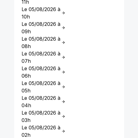
11h
Le 05/08/2026 à
10h
Le 05/08/2026 à
09h
Le 05/08/2026 à
08h
Le 05/08/2026 à
07h
Le 05/08/2026 à
06h
Le 05/08/2026 à
05h
Le 05/08/2026 à
04h
Le 05/08/2026 à
03h
Le 05/08/2026 à
02h