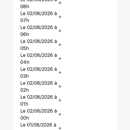
08h
Le 02/08/2026 à
07h
Le 02/08/2026 à
06h
Le 02/08/2026 à
05h
Le 02/08/2026 à
04h
Le 02/08/2026 à
03h
Le 02/08/2026 à
02h
Le 02/08/2026 à
01h
Le 02/08/2026 à
00h
Le 01/08/2026 à