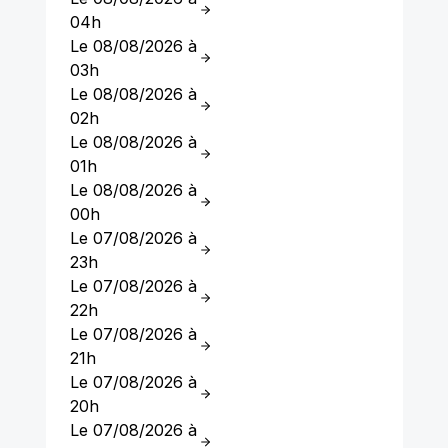
04h
Le 08/08/2026 à
03h
Le 08/08/2026 à
02h
Le 08/08/2026 à
01h
Le 08/08/2026 à
00h
Le 07/08/2026 à
23h
Le 07/08/2026 à
22h
Le 07/08/2026 à
21h
Le 07/08/2026 à
20h
Le 07/08/2026 à