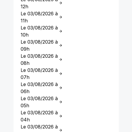
12h
Le 03/08/2026 à
11h
Le 03/08/2026 à
10h
Le 03/08/2026 à
09h
Le 03/08/2026 à
08h
Le 03/08/2026 à
07h
Le 03/08/2026 à
06h
Le 03/08/2026 à
05h
Le 03/08/2026 à
04h
Le 03/08/2026 à