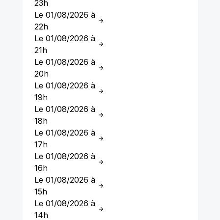
23h
Le 01/08/2026 à
22h
Le 01/08/2026 à
21h
Le 01/08/2026 à
20h
Le 01/08/2026 à
19h
Le 01/08/2026 à
18h
Le 01/08/2026 à
17h
Le 01/08/2026 à
16h
Le 01/08/2026 à
15h
Le 01/08/2026 à
14h