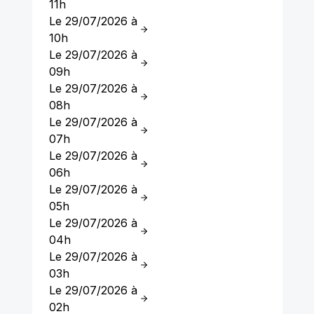
11h
Le 29/07/2026 à
10h
Le 29/07/2026 à
09h
Le 29/07/2026 à
08h
Le 29/07/2026 à
07h
Le 29/07/2026 à
06h
Le 29/07/2026 à
05h
Le 29/07/2026 à
04h
Le 29/07/2026 à
03h
Le 29/07/2026 à
02h