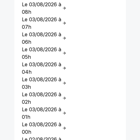
Le 03/08/2026 à
08h
Le 03/08/2026 à
07h
Le 03/08/2026 à
06h
Le 03/08/2026 à
05h
Le 03/08/2026 à
04h
Le 03/08/2026 à
03h
Le 03/08/2026 à
02h
Le 03/08/2026 à
01h
Le 03/08/2026 à
00h
Le 02/08/2026 à