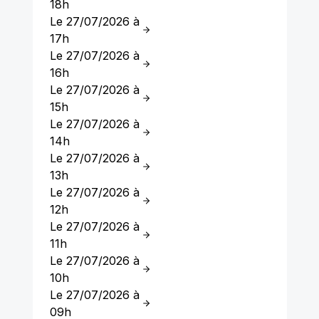
18h
Le 27/07/2026 à
17h
Le 27/07/2026 à
16h
Le 27/07/2026 à
15h
Le 27/07/2026 à
14h
Le 27/07/2026 à
13h
Le 27/07/2026 à
12h
Le 27/07/2026 à
11h
Le 27/07/2026 à
10h
Le 27/07/2026 à
09h