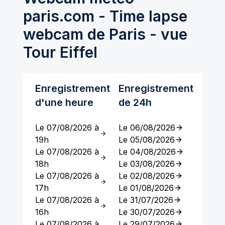
paris.com - Time lapse
webcam de Paris - vue
Tour Eiffel
Enregistrement
Enregistrement
d'une heure
de 24h
Le 07/08/2026 à
Le 06/08/2026
19h
Le 05/08/2026
Le 07/08/2026 à
Le 04/08/2026
18h
Le 03/08/2026
Le 07/08/2026 à
Le 02/08/2026
17h
Le 01/08/2026
Le 07/08/2026 à
Le 31/07/2026
16h
Le 30/07/2026
Le 07/08/2026 à
Le 29/07/2026