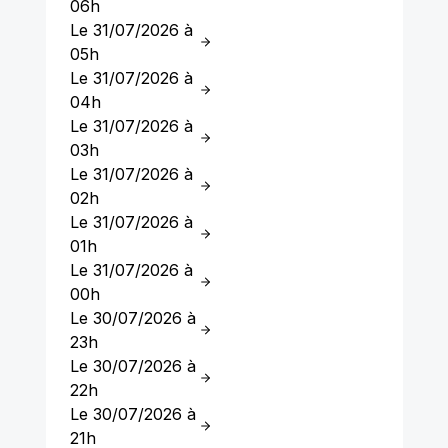
06h
Le 31/07/2026 à
05h
Le 31/07/2026 à
04h
Le 31/07/2026 à
03h
Le 31/07/2026 à
02h
Le 31/07/2026 à
01h
Le 31/07/2026 à
00h
Le 30/07/2026 à
23h
Le 30/07/2026 à
22h
Le 30/07/2026 à
21h