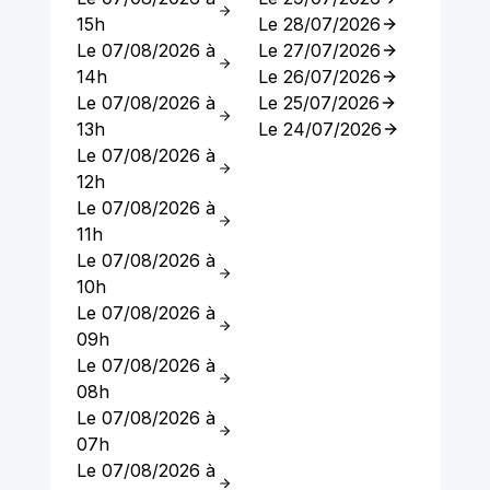
15h
Le 28/07/2026
Le 07/08/2026 à
Le 27/07/2026
14h
Le 26/07/2026
Le 07/08/2026 à
Le 25/07/2026
13h
Le 24/07/2026
Le 07/08/2026 à
12h
Le 07/08/2026 à
11h
Le 07/08/2026 à
10h
Le 07/08/2026 à
09h
Le 07/08/2026 à
08h
Le 07/08/2026 à
07h
Le 07/08/2026 à