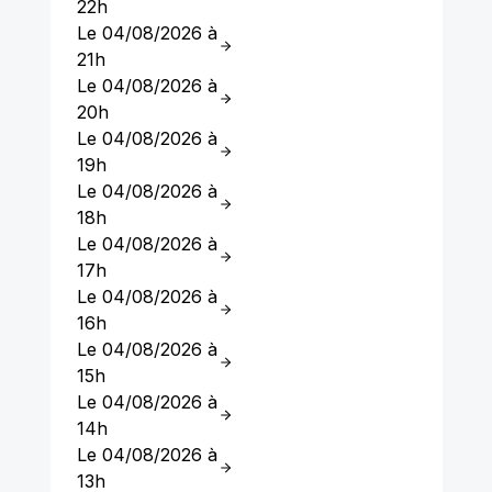
22h
Le 04/08/2026 à
21h
Le 04/08/2026 à
20h
Le 04/08/2026 à
19h
Le 04/08/2026 à
18h
Le 04/08/2026 à
17h
Le 04/08/2026 à
16h
Le 04/08/2026 à
15h
Le 04/08/2026 à
14h
Le 04/08/2026 à
13h