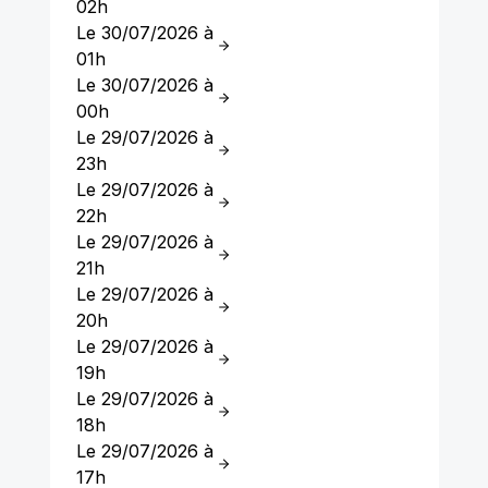
02h
Le 30/07/2026 à
01h
Le 30/07/2026 à
00h
Le 29/07/2026 à
23h
Le 29/07/2026 à
22h
Le 29/07/2026 à
21h
Le 29/07/2026 à
20h
Le 29/07/2026 à
19h
Le 29/07/2026 à
18h
Le 29/07/2026 à
17h