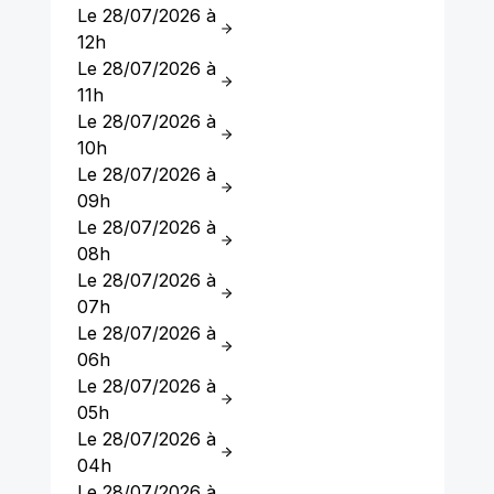
Le 28/07/2026 à
12h
Le 28/07/2026 à
11h
Le 28/07/2026 à
10h
Le 28/07/2026 à
09h
Le 28/07/2026 à
08h
Le 28/07/2026 à
07h
Le 28/07/2026 à
06h
Le 28/07/2026 à
05h
Le 28/07/2026 à
04h
Le 28/07/2026 à