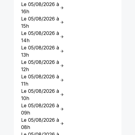
Le 05/08/2026 à
16h
Le 05/08/2026 à
15h
Le 05/08/2026 à
14h
Le 05/08/2026 à
13h
Le 05/08/2026 à
12h
Le 05/08/2026 à
11h
Le 05/08/2026 à
10h
Le 05/08/2026 à
09h
Le 05/08/2026 à
08h
Le 05/08/2026 à