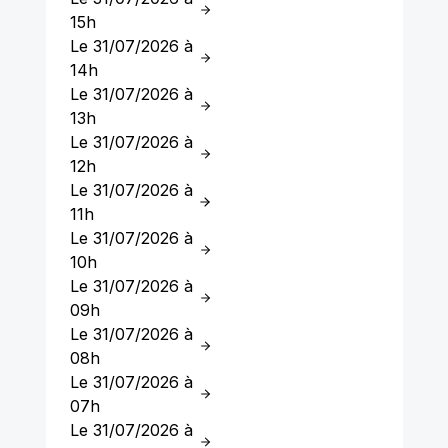
15h
Le 31/07/2026 à
14h
Le 31/07/2026 à
13h
Le 31/07/2026 à
12h
Le 31/07/2026 à
11h
Le 31/07/2026 à
10h
Le 31/07/2026 à
09h
Le 31/07/2026 à
08h
Le 31/07/2026 à
07h
Le 31/07/2026 à