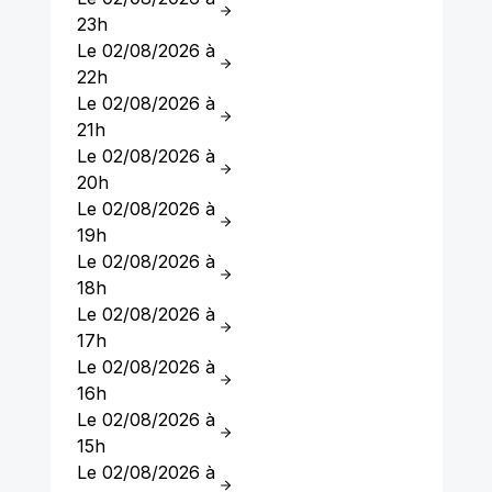
23h
Le 02/08/2026 à
22h
Le 02/08/2026 à
21h
Le 02/08/2026 à
20h
Le 02/08/2026 à
19h
Le 02/08/2026 à
18h
Le 02/08/2026 à
17h
Le 02/08/2026 à
16h
Le 02/08/2026 à
15h
Le 02/08/2026 à