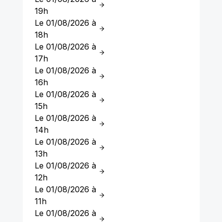
19h
Le 01/08/2026 à
18h
Le 01/08/2026 à
17h
Le 01/08/2026 à
16h
Le 01/08/2026 à
15h
Le 01/08/2026 à
14h
Le 01/08/2026 à
13h
Le 01/08/2026 à
12h
Le 01/08/2026 à
11h
Le 01/08/2026 à