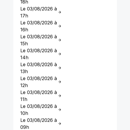
18h
Le 03/08/2026 à
17h
Le 03/08/2026 à
16h
Le 03/08/2026 à
15h
Le 03/08/2026 à
14h
Le 03/08/2026 à
13h
Le 03/08/2026 à
12h
Le 03/08/2026 à
11h
Le 03/08/2026 à
10h
Le 03/08/2026 à
09h