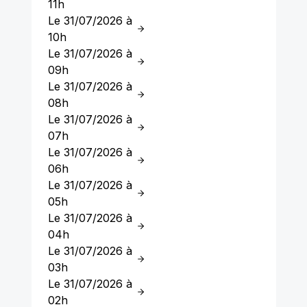
11h
Le 31/07/2026 à
10h
Le 31/07/2026 à
09h
Le 31/07/2026 à
08h
Le 31/07/2026 à
07h
Le 31/07/2026 à
06h
Le 31/07/2026 à
05h
Le 31/07/2026 à
04h
Le 31/07/2026 à
03h
Le 31/07/2026 à
02h