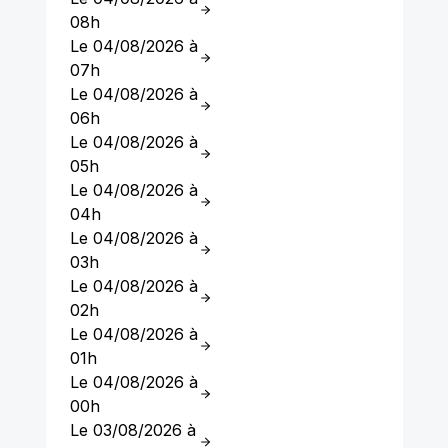
08h
Le 04/08/2026 à
07h
Le 04/08/2026 à
06h
Le 04/08/2026 à
05h
Le 04/08/2026 à
04h
Le 04/08/2026 à
03h
Le 04/08/2026 à
02h
Le 04/08/2026 à
01h
Le 04/08/2026 à
00h
Le 03/08/2026 à