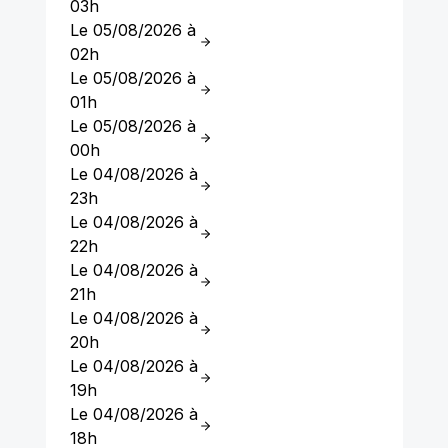
03h
Le 05/08/2026 à
02h
Le 05/08/2026 à
01h
Le 05/08/2026 à
00h
Le 04/08/2026 à
23h
Le 04/08/2026 à
22h
Le 04/08/2026 à
21h
Le 04/08/2026 à
20h
Le 04/08/2026 à
19h
Le 04/08/2026 à
18h