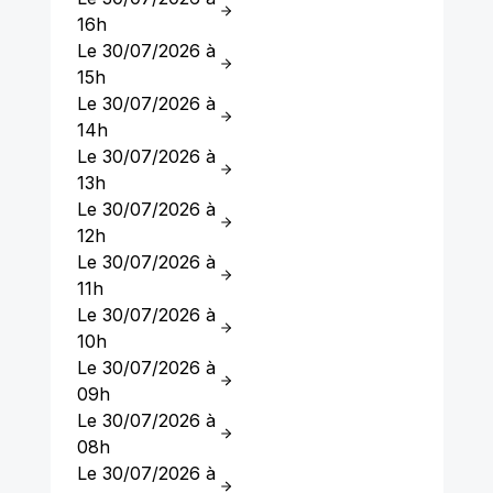
16h
Le 30/07/2026 à
15h
Le 30/07/2026 à
14h
Le 30/07/2026 à
13h
Le 30/07/2026 à
12h
Le 30/07/2026 à
11h
Le 30/07/2026 à
10h
Le 30/07/2026 à
09h
Le 30/07/2026 à
08h
Le 30/07/2026 à