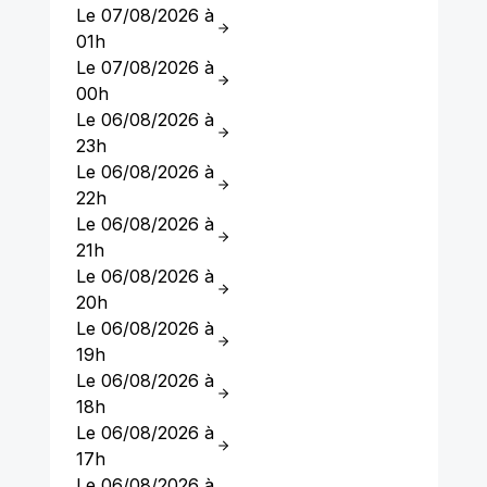
Le 07/08/2026 à
01h
Le 07/08/2026 à
00h
Le 06/08/2026 à
23h
Le 06/08/2026 à
22h
Le 06/08/2026 à
21h
Le 06/08/2026 à
20h
Le 06/08/2026 à
19h
Le 06/08/2026 à
18h
Le 06/08/2026 à
17h
Le 06/08/2026 à