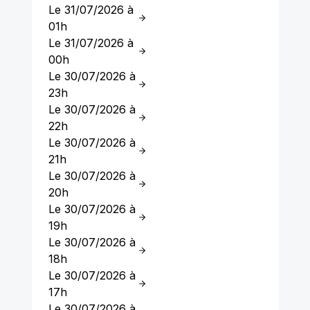
Le 31/07/2026 à
01h
Le 31/07/2026 à
00h
Le 30/07/2026 à
23h
Le 30/07/2026 à
22h
Le 30/07/2026 à
21h
Le 30/07/2026 à
20h
Le 30/07/2026 à
19h
Le 30/07/2026 à
18h
Le 30/07/2026 à
17h
Le 30/07/2026 à