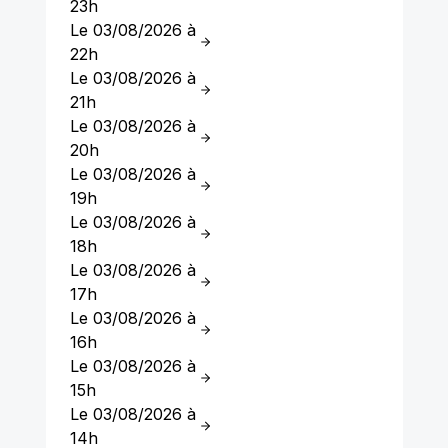
23h
Le 03/08/2026 à
22h
Le 03/08/2026 à
21h
Le 03/08/2026 à
20h
Le 03/08/2026 à
19h
Le 03/08/2026 à
18h
Le 03/08/2026 à
17h
Le 03/08/2026 à
16h
Le 03/08/2026 à
15h
Le 03/08/2026 à
14h