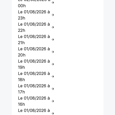
00h
Le 01/08/2026 à
23h
Le 01/08/2026 à
22h
Le 01/08/2026 à
21h
Le 01/08/2026 à
20h
Le 01/08/2026 à
19h
Le 01/08/2026 à
18h
Le 01/08/2026 à
17h
Le 01/08/2026 à
16h
Le 01/08/2026 à