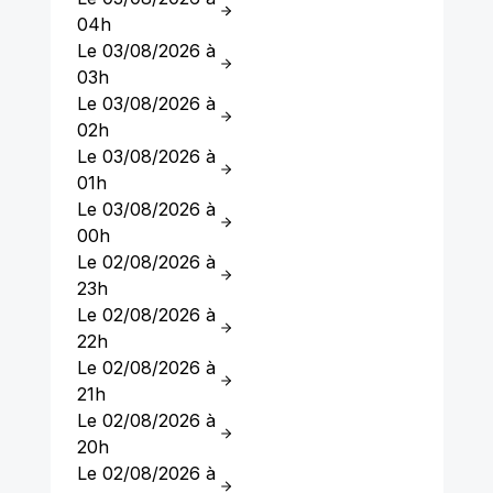
04h
Le 03/08/2026 à
03h
Le 03/08/2026 à
02h
Le 03/08/2026 à
01h
Le 03/08/2026 à
00h
Le 02/08/2026 à
23h
Le 02/08/2026 à
22h
Le 02/08/2026 à
21h
Le 02/08/2026 à
20h
Le 02/08/2026 à