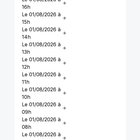
16h
Le 01/08/2026 à
15h
Le 01/08/2026 à
14h
Le 01/08/2026 à
13h
Le 01/08/2026 à
12h
Le 01/08/2026 à
11h
Le 01/08/2026 à
10h
Le 01/08/2026 à
09h
Le 01/08/2026 à
08h
Le 01/08/2026 à