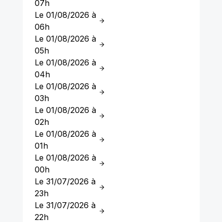
07h
Le 01/08/2026 à
06h
Le 01/08/2026 à
05h
Le 01/08/2026 à
04h
Le 01/08/2026 à
03h
Le 01/08/2026 à
02h
Le 01/08/2026 à
01h
Le 01/08/2026 à
00h
Le 31/07/2026 à
23h
Le 31/07/2026 à
22h