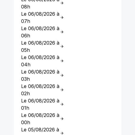
08h
Le 06/08/2026 à
07h
Le 06/08/2026 à
06h
Le 06/08/2026 à
05h
Le 06/08/2026 à
04h
Le 06/08/2026 à
03h
Le 06/08/2026 à
02h
Le 06/08/2026 à
01h
Le 06/08/2026 à
00h
Le 05/08/2026 à