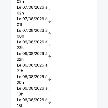
03h
Le 07/08/2026 à
02h
Le 07/08/2026 à
01h
Le 07/08/2026 à
00h
Le 06/08/2026 à
23h
Le 06/08/2026 à
22h
Le 06/08/2026 à
21h
Le 06/08/2026 à
20h
Le 06/08/2026 à
19h
Le 06/08/2026 à
18h