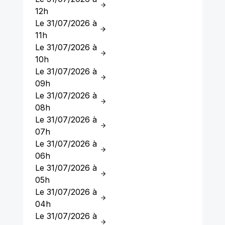
12h
Le 31/07/2026 à
11h
Le 31/07/2026 à
10h
Le 31/07/2026 à
09h
Le 31/07/2026 à
08h
Le 31/07/2026 à
07h
Le 31/07/2026 à
06h
Le 31/07/2026 à
05h
Le 31/07/2026 à
04h
Le 31/07/2026 à