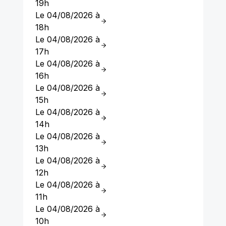
19h
Le 04/08/2026 à
18h
Le 04/08/2026 à
17h
Le 04/08/2026 à
16h
Le 04/08/2026 à
15h
Le 04/08/2026 à
14h
Le 04/08/2026 à
13h
Le 04/08/2026 à
12h
Le 04/08/2026 à
11h
Le 04/08/2026 à
10h