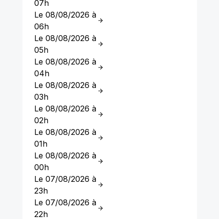
07h
Le 08/08/2026 à
06h
Le 08/08/2026 à
05h
Le 08/08/2026 à
04h
Le 08/08/2026 à
03h
Le 08/08/2026 à
02h
Le 08/08/2026 à
01h
Le 08/08/2026 à
00h
Le 07/08/2026 à
23h
Le 07/08/2026 à
22h