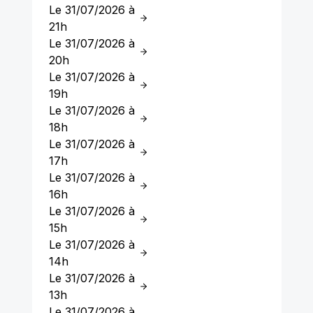
Le 31/07/2026 à
21h
Le 31/07/2026 à
20h
Le 31/07/2026 à
19h
Le 31/07/2026 à
18h
Le 31/07/2026 à
17h
Le 31/07/2026 à
16h
Le 31/07/2026 à
15h
Le 31/07/2026 à
14h
Le 31/07/2026 à
13h
Le 31/07/2026 à