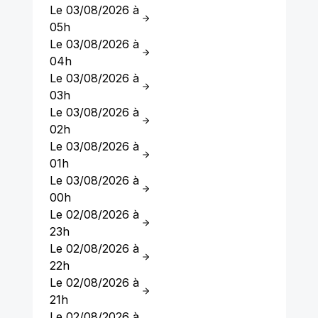
Le 03/08/2026 à
05h
Le 03/08/2026 à
04h
Le 03/08/2026 à
03h
Le 03/08/2026 à
02h
Le 03/08/2026 à
01h
Le 03/08/2026 à
00h
Le 02/08/2026 à
23h
Le 02/08/2026 à
22h
Le 02/08/2026 à
21h
Le 02/08/2026 à