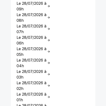
Le 28/07/2026 à
09h
Le 28/07/2026 à
08h
Le 28/07/2026 à
07h
Le 28/07/2026 à
06h
Le 28/07/2026 à
05h
Le 28/07/2026 à
04h
Le 28/07/2026 à
03h
Le 28/07/2026 à
02h
Le 28/07/2026 à
01h
Le 28/07/2026 à