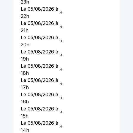
23h
Le 05/08/2026 à
22h
Le 05/08/2026 à
21h
Le 05/08/2026 à
20h
Le 05/08/2026 à
19h
Le 05/08/2026 à
18h
Le 05/08/2026 à
17h
Le 05/08/2026 à
16h
Le 05/08/2026 à
15h
Le 05/08/2026 à
14h