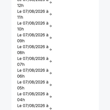
12h
Le 07/08/2026 à
11h
Le 07/08/2026 à
10h
Le 07/08/2026 à
09h
Le 07/08/2026 à
08h
Le 07/08/2026 à
07h
Le 07/08/2026 à
06h
Le 07/08/2026 à
05h
Le 07/08/2026 à
04h
Le 07/08/2026 à