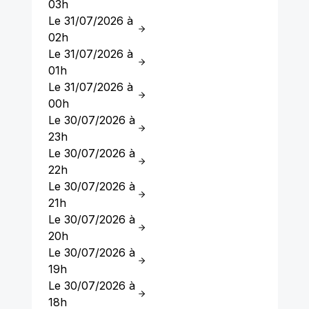
03h
Le 31/07/2026 à
02h
Le 31/07/2026 à
01h
Le 31/07/2026 à
00h
Le 30/07/2026 à
23h
Le 30/07/2026 à
22h
Le 30/07/2026 à
21h
Le 30/07/2026 à
20h
Le 30/07/2026 à
19h
Le 30/07/2026 à
18h