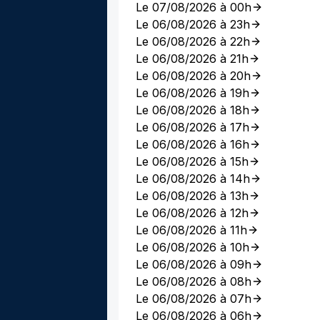
Le 07/08/2026 à 00h
Le 06/08/2026 à 23h
Le 06/08/2026 à 22h
Le 06/08/2026 à 21h
Le 06/08/2026 à 20h
Le 06/08/2026 à 19h
Le 06/08/2026 à 18h
Le 06/08/2026 à 17h
Le 06/08/2026 à 16h
Le 06/08/2026 à 15h
Le 06/08/2026 à 14h
Le 06/08/2026 à 13h
Le 06/08/2026 à 12h
Le 06/08/2026 à 11h
Le 06/08/2026 à 10h
Le 06/08/2026 à 09h
Le 06/08/2026 à 08h
Le 06/08/2026 à 07h
Le 06/08/2026 à 06h