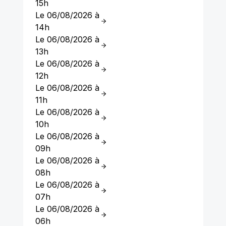
15h
Le 06/08/2026 à
14h
Le 06/08/2026 à
13h
Le 06/08/2026 à
12h
Le 06/08/2026 à
11h
Le 06/08/2026 à
10h
Le 06/08/2026 à
09h
Le 06/08/2026 à
08h
Le 06/08/2026 à
07h
Le 06/08/2026 à
06h