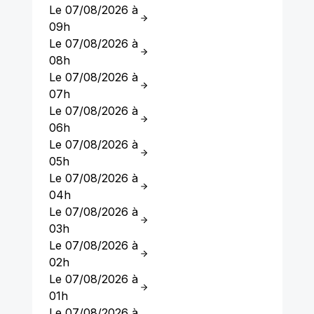
Le 07/08/2026 à
09h
Le 07/08/2026 à
08h
Le 07/08/2026 à
07h
Le 07/08/2026 à
06h
Le 07/08/2026 à
05h
Le 07/08/2026 à
04h
Le 07/08/2026 à
03h
Le 07/08/2026 à
02h
Le 07/08/2026 à
01h
Le 07/08/2026 à