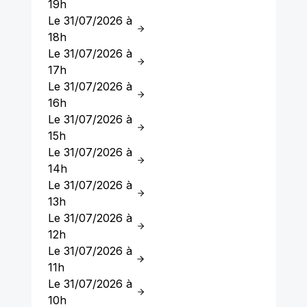
19h
Le 31/07/2026 à
18h
Le 31/07/2026 à
17h
Le 31/07/2026 à
16h
Le 31/07/2026 à
15h
Le 31/07/2026 à
14h
Le 31/07/2026 à
13h
Le 31/07/2026 à
12h
Le 31/07/2026 à
11h
Le 31/07/2026 à
10h