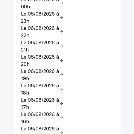
00h
Le 06/08/2026 à
23h
Le 06/08/2026 à
22h
Le 06/08/2026 à
21h
Le 06/08/2026 à
20h
Le 06/08/2026 à
19h
Le 06/08/2026 à
18h
Le 06/08/2026 à
17h
Le 06/08/2026 à
16h
Le 06/08/2026 à