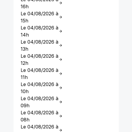
16h
Le 04/08/2026 à
15h
Le 04/08/2026 à
14h
Le 04/08/2026 à
13h
Le 04/08/2026 à
12h
Le 04/08/2026 à
11h
Le 04/08/2026 à
10h
Le 04/08/2026 à
09h
Le 04/08/2026 à
08h
Le 04/08/2026 à