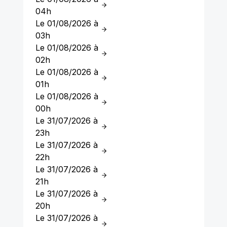
04h
Le 01/08/2026 à
03h
Le 01/08/2026 à
02h
Le 01/08/2026 à
01h
Le 01/08/2026 à
00h
Le 31/07/2026 à
23h
Le 31/07/2026 à
22h
Le 31/07/2026 à
21h
Le 31/07/2026 à
20h
Le 31/07/2026 à