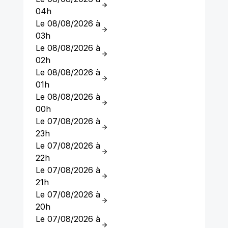
04h
Le 08/08/2026 à
03h
Le 08/08/2026 à
02h
Le 08/08/2026 à
01h
Le 08/08/2026 à
00h
Le 07/08/2026 à
23h
Le 07/08/2026 à
22h
Le 07/08/2026 à
21h
Le 07/08/2026 à
20h
Le 07/08/2026 à