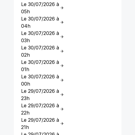
Le 30/07/2026 à
05h
Le 30/07/2026 à
04h
Le 30/07/2026 à
03h
Le 30/07/2026 à
02h
Le 30/07/2026 à
01h
Le 30/07/2026 à
00h
Le 29/07/2026 à
23h
Le 29/07/2026 à
22h
Le 29/07/2026 à
21h
Le 29/07/2026 à