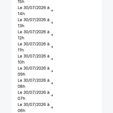
15h
Le 30/07/2026 à
14h
Le 30/07/2026 à
13h
Le 30/07/2026 à
12h
Le 30/07/2026 à
11h
Le 30/07/2026 à
10h
Le 30/07/2026 à
09h
Le 30/07/2026 à
08h
Le 30/07/2026 à
07h
Le 30/07/2026 à
06h