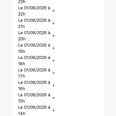
23h
Le 01/08/2026 à
22h
Le 01/08/2026 à
21h
Le 01/08/2026 à
20h
Le 01/08/2026 à
19h
Le 01/08/2026 à
18h
Le 01/08/2026 à
17h
Le 01/08/2026 à
16h
Le 01/08/2026 à
15h
Le 01/08/2026 à
14h