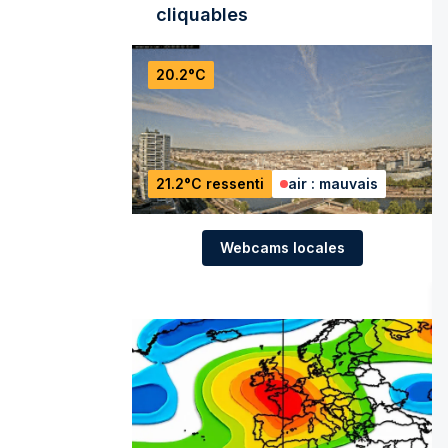
cliquables
20.2°C
21.2°C ressenti
air : mauvais
Webcams locales