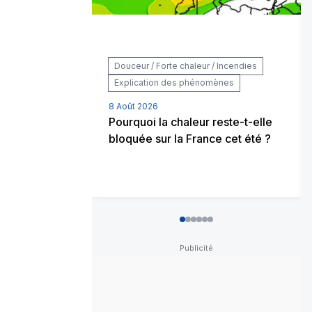
Douceur / Forte chaleur / Incendies
Explication des phénomènes
8 Août 2026
Pourquoi la chaleur reste-t-elle
bloquée sur la France cet été ?
0
1
2
3
4
5