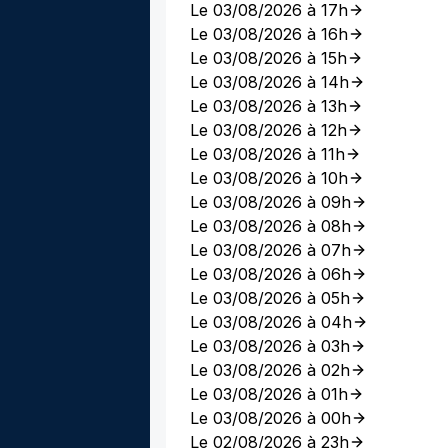
Le 03/08/2026 à 17h
Le 03/08/2026 à 16h
Le 03/08/2026 à 15h
Le 03/08/2026 à 14h
Le 03/08/2026 à 13h
Le 03/08/2026 à 12h
Le 03/08/2026 à 11h
Le 03/08/2026 à 10h
Le 03/08/2026 à 09h
Le 03/08/2026 à 08h
Le 03/08/2026 à 07h
Le 03/08/2026 à 06h
Le 03/08/2026 à 05h
Le 03/08/2026 à 04h
Le 03/08/2026 à 03h
Le 03/08/2026 à 02h
Le 03/08/2026 à 01h
Le 03/08/2026 à 00h
Le 02/08/2026 à 23h