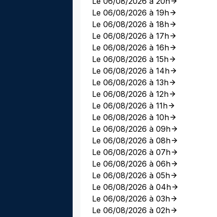
Le 06/08/2026 à 20h
Le 06/08/2026 à 19h
Le 06/08/2026 à 18h
Le 06/08/2026 à 17h
Le 06/08/2026 à 16h
Le 06/08/2026 à 15h
Le 06/08/2026 à 14h
Le 06/08/2026 à 13h
Le 06/08/2026 à 12h
Le 06/08/2026 à 11h
Le 06/08/2026 à 10h
Le 06/08/2026 à 09h
Le 06/08/2026 à 08h
Le 06/08/2026 à 07h
Le 06/08/2026 à 06h
Le 06/08/2026 à 05h
Le 06/08/2026 à 04h
Le 06/08/2026 à 03h
Le 06/08/2026 à 02h