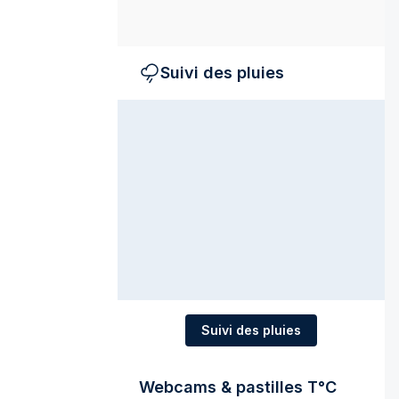
Suivi des pluies
Suivi des pluies
Webcams & pastilles T°C