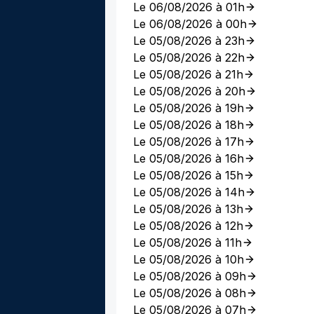
Le 06/08/2026 à 01h
Le 06/08/2026 à 00h
Le 05/08/2026 à 23h
Le 05/08/2026 à 22h
Le 05/08/2026 à 21h
Le 05/08/2026 à 20h
Le 05/08/2026 à 19h
Le 05/08/2026 à 18h
Le 05/08/2026 à 17h
Le 05/08/2026 à 16h
Le 05/08/2026 à 15h
Le 05/08/2026 à 14h
Le 05/08/2026 à 13h
Le 05/08/2026 à 12h
Le 05/08/2026 à 11h
Le 05/08/2026 à 10h
Le 05/08/2026 à 09h
Le 05/08/2026 à 08h
Le 05/08/2026 à 07h