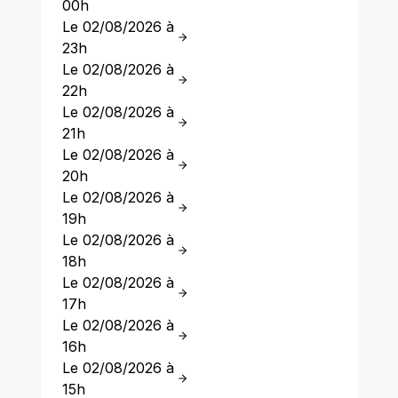
00h
Le 02/08/2026 à
23h
Le 02/08/2026 à
22h
Le 02/08/2026 à
21h
Le 02/08/2026 à
20h
Le 02/08/2026 à
19h
Le 02/08/2026 à
18h
Le 02/08/2026 à
17h
Le 02/08/2026 à
16h
Le 02/08/2026 à
15h