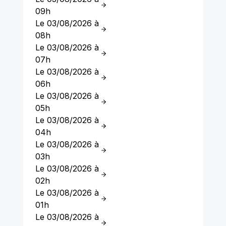
09h
Le 03/08/2026 à
08h
Le 03/08/2026 à
07h
Le 03/08/2026 à
06h
Le 03/08/2026 à
05h
Le 03/08/2026 à
04h
Le 03/08/2026 à
03h
Le 03/08/2026 à
02h
Le 03/08/2026 à
01h
Le 03/08/2026 à