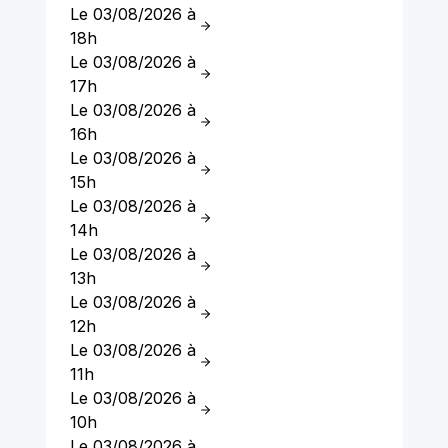
Le 03/08/2026 à
18h
Le 03/08/2026 à
17h
Le 03/08/2026 à
16h
Le 03/08/2026 à
15h
Le 03/08/2026 à
14h
Le 03/08/2026 à
13h
Le 03/08/2026 à
12h
Le 03/08/2026 à
11h
Le 03/08/2026 à
10h
Le 03/08/2026 à