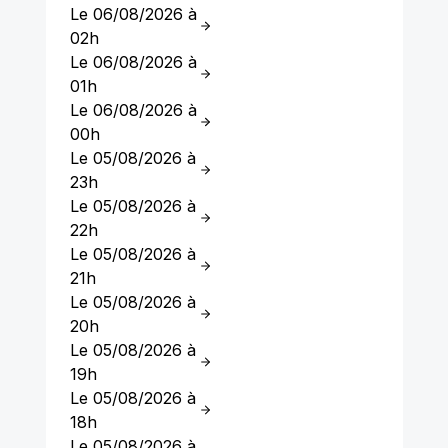
Le 06/08/2026 à
02h
Le 06/08/2026 à
01h
Le 06/08/2026 à
00h
Le 05/08/2026 à
23h
Le 05/08/2026 à
22h
Le 05/08/2026 à
21h
Le 05/08/2026 à
20h
Le 05/08/2026 à
19h
Le 05/08/2026 à
18h
Le 05/08/2026 à