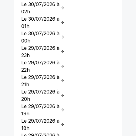
Le 30/07/2026 à
02h
Le 30/07/2026 à
01h
Le 30/07/2026 à
00h
Le 29/07/2026 à
23h
Le 29/07/2026 à
22h
Le 29/07/2026 à
21h
Le 29/07/2026 à
20h
Le 29/07/2026 à
19h
Le 29/07/2026 à
18h
Le 29/07/2026 à