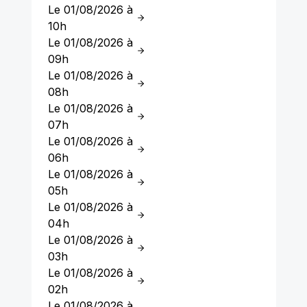
Le 01/08/2026 à
10h
Le 01/08/2026 à
09h
Le 01/08/2026 à
08h
Le 01/08/2026 à
07h
Le 01/08/2026 à
06h
Le 01/08/2026 à
05h
Le 01/08/2026 à
04h
Le 01/08/2026 à
03h
Le 01/08/2026 à
02h
Le 01/08/2026 à