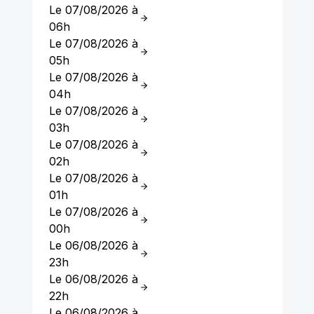
Le 07/08/2026 à
06h
Le 07/08/2026 à
05h
Le 07/08/2026 à
04h
Le 07/08/2026 à
03h
Le 07/08/2026 à
02h
Le 07/08/2026 à
01h
Le 07/08/2026 à
00h
Le 06/08/2026 à
23h
Le 06/08/2026 à
22h
Le 06/08/2026 à