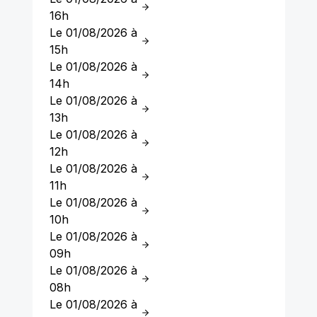
16h
Le 01/08/2026 à
15h
Le 01/08/2026 à
14h
Le 01/08/2026 à
13h
Le 01/08/2026 à
12h
Le 01/08/2026 à
11h
Le 01/08/2026 à
10h
Le 01/08/2026 à
09h
Le 01/08/2026 à
08h
Le 01/08/2026 à