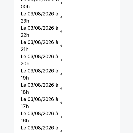
00h
Le 03/08/2026 à
23h
Le 03/08/2026 à
22h
Le 03/08/2026 à
21h
Le 03/08/2026 à
20h
Le 03/08/2026 à
19h
Le 03/08/2026 à
18h
Le 03/08/2026 à
17h
Le 03/08/2026 à
16h
Le 03/08/2026 à