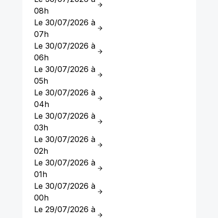
08h
Le 30/07/2026 à
07h
Le 30/07/2026 à
06h
Le 30/07/2026 à
05h
Le 30/07/2026 à
04h
Le 30/07/2026 à
03h
Le 30/07/2026 à
02h
Le 30/07/2026 à
01h
Le 30/07/2026 à
00h
Le 29/07/2026 à