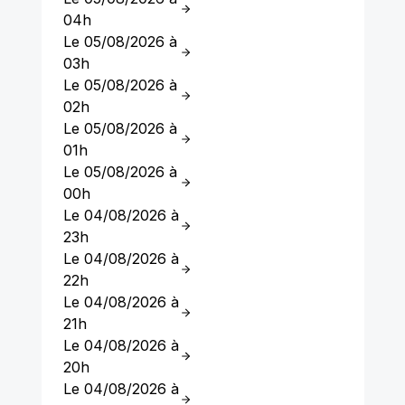
04h
Le 05/08/2026 à
03h
Le 05/08/2026 à
02h
Le 05/08/2026 à
01h
Le 05/08/2026 à
00h
Le 04/08/2026 à
23h
Le 04/08/2026 à
22h
Le 04/08/2026 à
21h
Le 04/08/2026 à
20h
Le 04/08/2026 à