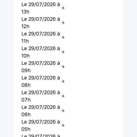
Le 29/07/2026 à
13h
Le 29/07/2026 à
12h
Le 29/07/2026 à
11h
Le 29/07/2026 à
10h
Le 29/07/2026 à
09h
Le 29/07/2026 à
08h
Le 29/07/2026 à
07h
Le 29/07/2026 à
06h
Le 29/07/2026 à
05h
Le 29/07/2026 à