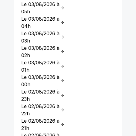
Le 03/08/2026 à
05h
Le 03/08/2026 à
04h
Le 03/08/2026 à
03h
Le 03/08/2026 à
02h
Le 03/08/2026 à
01h
Le 03/08/2026 à
00h
Le 02/08/2026 à
23h
Le 02/08/2026 à
22h
Le 02/08/2026 à
21h
Le 02/08/2026 à