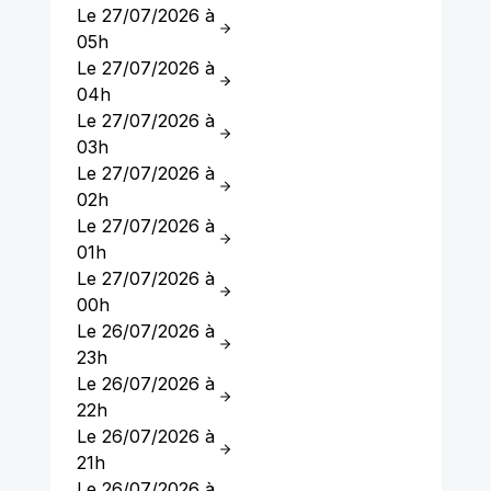
Le 27/07/2026 à
05h
Le 27/07/2026 à
04h
Le 27/07/2026 à
03h
Le 27/07/2026 à
02h
Le 27/07/2026 à
01h
Le 27/07/2026 à
00h
Le 26/07/2026 à
23h
Le 26/07/2026 à
22h
Le 26/07/2026 à
21h
Le 26/07/2026 à