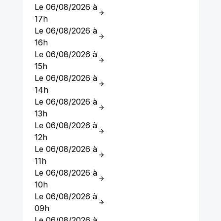
Le 06/08/2026 à
17h
Le 06/08/2026 à
16h
Le 06/08/2026 à
15h
Le 06/08/2026 à
14h
Le 06/08/2026 à
13h
Le 06/08/2026 à
12h
Le 06/08/2026 à
11h
Le 06/08/2026 à
10h
Le 06/08/2026 à
09h
Le 06/08/2026 à