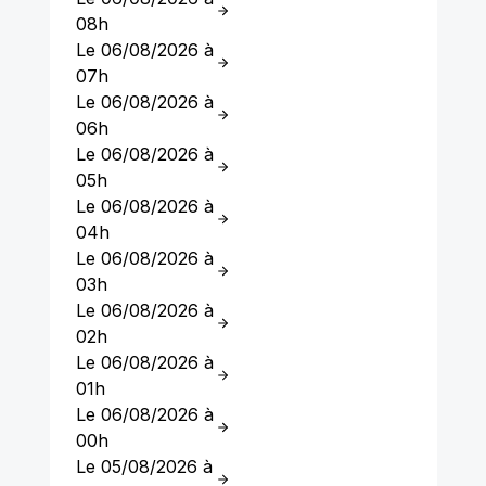
08h
Le 06/08/2026 à
07h
Le 06/08/2026 à
06h
Le 06/08/2026 à
05h
Le 06/08/2026 à
04h
Le 06/08/2026 à
03h
Le 06/08/2026 à
02h
Le 06/08/2026 à
01h
Le 06/08/2026 à
00h
Le 05/08/2026 à