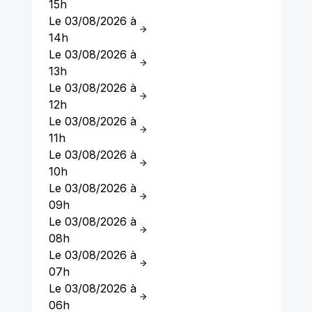
15h
Le 03/08/2026 à
14h
Le 03/08/2026 à
13h
Le 03/08/2026 à
12h
Le 03/08/2026 à
11h
Le 03/08/2026 à
10h
Le 03/08/2026 à
09h
Le 03/08/2026 à
08h
Le 03/08/2026 à
07h
Le 03/08/2026 à
06h