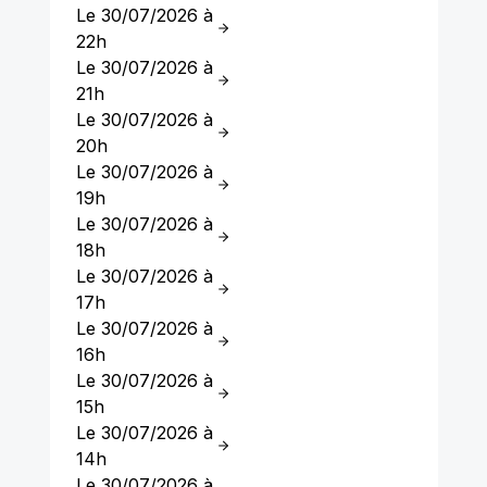
Le 30/07/2026 à
22h
Le 30/07/2026 à
21h
Le 30/07/2026 à
20h
Le 30/07/2026 à
19h
Le 30/07/2026 à
18h
Le 30/07/2026 à
17h
Le 30/07/2026 à
16h
Le 30/07/2026 à
15h
Le 30/07/2026 à
14h
Le 30/07/2026 à