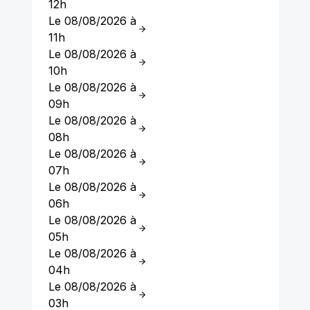
12h
Le 08/08/2026 à
11h
Le 08/08/2026 à
10h
Le 08/08/2026 à
09h
Le 08/08/2026 à
08h
Le 08/08/2026 à
07h
Le 08/08/2026 à
06h
Le 08/08/2026 à
05h
Le 08/08/2026 à
04h
Le 08/08/2026 à
03h