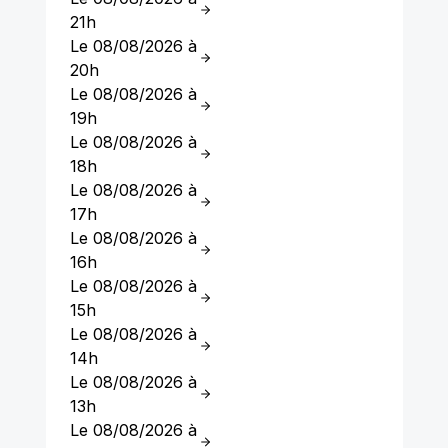
21h
Le 08/08/2026 à
20h
Le 08/08/2026 à
19h
Le 08/08/2026 à
18h
Le 08/08/2026 à
17h
Le 08/08/2026 à
16h
Le 08/08/2026 à
15h
Le 08/08/2026 à
14h
Le 08/08/2026 à
13h
Le 08/08/2026 à