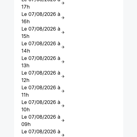
17h
Le 07/08/2026 à
16h
Le 07/08/2026 à
15h
Le 07/08/2026 à
14h
Le 07/08/2026 à
13h
Le 07/08/2026 à
12h
Le 07/08/2026 à
11h
Le 07/08/2026 à
10h
Le 07/08/2026 à
09h
Le 07/08/2026 à