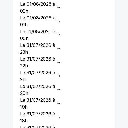
Le 01/08/2026 à
02h
Le 01/08/2026 à
01h
Le 01/08/2026 à
00h
Le 31/07/2026 à
23h
Le 31/07/2026 à
22h
Le 31/07/2026 à
21h
Le 31/07/2026 à
20h
Le 31/07/2026 à
19h
Le 31/07/2026 à
18h
Le 31/07/2026 à