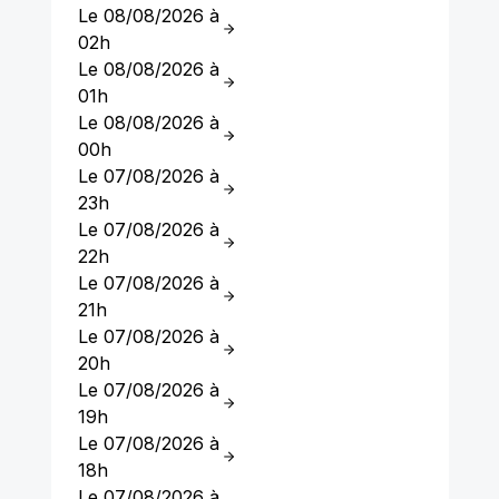
Le 08/08/2026 à
02h
Le 08/08/2026 à
01h
Le 08/08/2026 à
00h
Le 07/08/2026 à
23h
Le 07/08/2026 à
22h
Le 07/08/2026 à
21h
Le 07/08/2026 à
20h
Le 07/08/2026 à
19h
Le 07/08/2026 à
18h
Le 07/08/2026 à