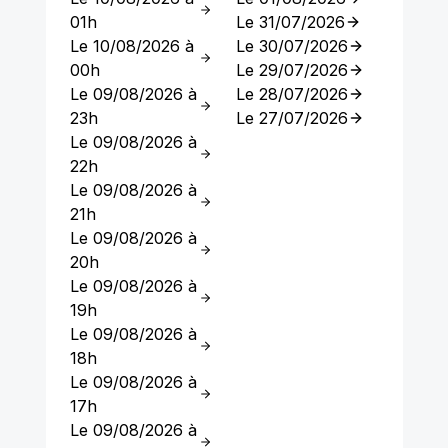
01h
Le 31/07/2026
Le 10/08/2026 à
Le 30/07/2026
00h
Le 29/07/2026
Le 09/08/2026 à
Le 28/07/2026
23h
Le 27/07/2026
Le 09/08/2026 à
22h
Le 09/08/2026 à
21h
Le 09/08/2026 à
20h
Le 09/08/2026 à
19h
Le 09/08/2026 à
18h
Le 09/08/2026 à
17h
Le 09/08/2026 à