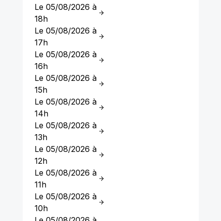
Le 05/08/2026 à
18h
Le 05/08/2026 à
17h
Le 05/08/2026 à
16h
Le 05/08/2026 à
15h
Le 05/08/2026 à
14h
Le 05/08/2026 à
13h
Le 05/08/2026 à
12h
Le 05/08/2026 à
11h
Le 05/08/2026 à
10h
Le 05/08/2026 à