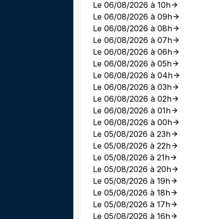
Le 06/08/2026 à 10h
Le 06/08/2026 à 09h
Le 06/08/2026 à 08h
Le 06/08/2026 à 07h
Le 06/08/2026 à 06h
Le 06/08/2026 à 05h
Le 06/08/2026 à 04h
Le 06/08/2026 à 03h
Le 06/08/2026 à 02h
Le 06/08/2026 à 01h
Le 06/08/2026 à 00h
Le 05/08/2026 à 23h
Le 05/08/2026 à 22h
Le 05/08/2026 à 21h
Le 05/08/2026 à 20h
Le 05/08/2026 à 19h
Le 05/08/2026 à 18h
Le 05/08/2026 à 17h
Le 05/08/2026 à 16h