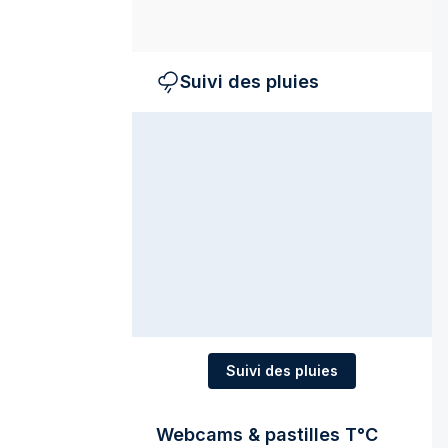
Suivi des pluies
Suivi des pluies
Webcams & pastilles T°C