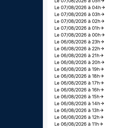
Le 07/08/2026 à 05h
Le 07/08/2026 à 04h
Le 07/08/2026 à 03h
Le 07/08/2026 à 02h
Le 07/08/2026 à 01h
Le 07/08/2026 à 00h
Le 06/08/2026 à 23h
Le 06/08/2026 à 22h
Le 06/08/2026 à 21h
Le 06/08/2026 à 20h
Le 06/08/2026 à 19h
Le 06/08/2026 à 18h
Le 06/08/2026 à 17h
Le 06/08/2026 à 16h
Le 06/08/2026 à 15h
Le 06/08/2026 à 14h
Le 06/08/2026 à 13h
Le 06/08/2026 à 12h
Le 06/08/2026 à 11h