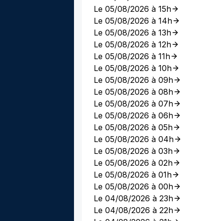
Le 05/08/2026 à 15h
Le 05/08/2026 à 14h
Le 05/08/2026 à 13h
Le 05/08/2026 à 12h
Le 05/08/2026 à 11h
Le 05/08/2026 à 10h
Le 05/08/2026 à 09h
Le 05/08/2026 à 08h
Le 05/08/2026 à 07h
Le 05/08/2026 à 06h
Le 05/08/2026 à 05h
Le 05/08/2026 à 04h
Le 05/08/2026 à 03h
Le 05/08/2026 à 02h
Le 05/08/2026 à 01h
Le 05/08/2026 à 00h
Le 04/08/2026 à 23h
Le 04/08/2026 à 22h