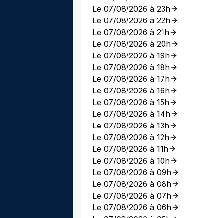
Le 07/08/2026 à 23h
Le 07/08/2026 à 22h
Le 07/08/2026 à 21h
Le 07/08/2026 à 20h
Le 07/08/2026 à 19h
Le 07/08/2026 à 18h
Le 07/08/2026 à 17h
Le 07/08/2026 à 16h
Le 07/08/2026 à 15h
Le 07/08/2026 à 14h
Le 07/08/2026 à 13h
Le 07/08/2026 à 12h
Le 07/08/2026 à 11h
Le 07/08/2026 à 10h
Le 07/08/2026 à 09h
Le 07/08/2026 à 08h
Le 07/08/2026 à 07h
Le 07/08/2026 à 06h