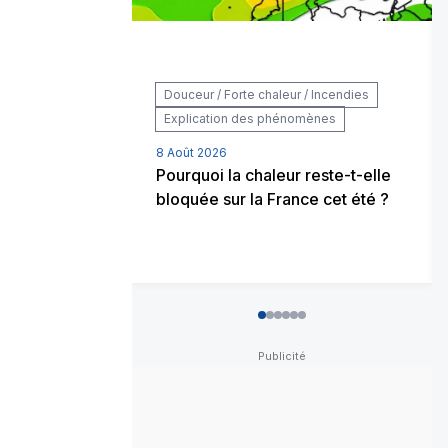
Douceur / Forte chaleur / Incendies
Explication des phénomènes
8 Août 2026
Pourquoi la chaleur reste-t-elle
bloquée sur la France cet été ?
0
1
2
3
4
5