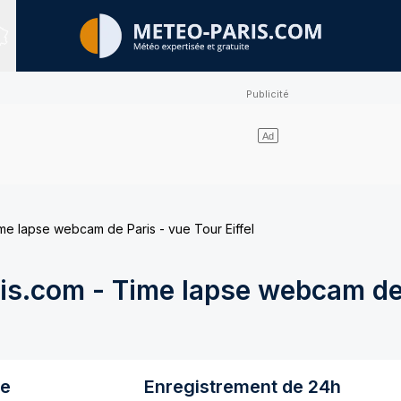
Sites expertisés
e lapse webcam de Paris - vue Tour Eiffel
s.com - Time lapse webcam de 
re
Enregistrement de 24h