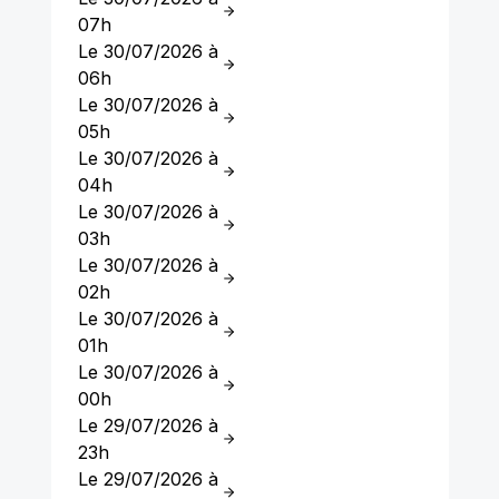
07h
Le 30/07/2026 à
06h
Le 30/07/2026 à
05h
Le 30/07/2026 à
04h
Le 30/07/2026 à
03h
Le 30/07/2026 à
02h
Le 30/07/2026 à
01h
Le 30/07/2026 à
00h
Le 29/07/2026 à
23h
Le 29/07/2026 à