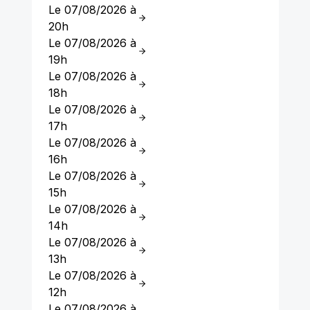
Le 07/08/2026 à
20h
Le 07/08/2026 à
19h
Le 07/08/2026 à
18h
Le 07/08/2026 à
17h
Le 07/08/2026 à
16h
Le 07/08/2026 à
15h
Le 07/08/2026 à
14h
Le 07/08/2026 à
13h
Le 07/08/2026 à
12h
Le 07/08/2026 à