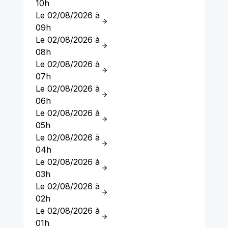
10h
Le 02/08/2026 à
09h
Le 02/08/2026 à
08h
Le 02/08/2026 à
07h
Le 02/08/2026 à
06h
Le 02/08/2026 à
05h
Le 02/08/2026 à
04h
Le 02/08/2026 à
03h
Le 02/08/2026 à
02h
Le 02/08/2026 à
01h