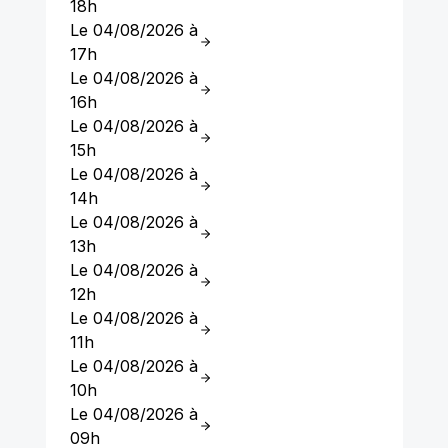
18h
Le 04/08/2026 à
17h
Le 04/08/2026 à
16h
Le 04/08/2026 à
15h
Le 04/08/2026 à
14h
Le 04/08/2026 à
13h
Le 04/08/2026 à
12h
Le 04/08/2026 à
11h
Le 04/08/2026 à
10h
Le 04/08/2026 à
09h