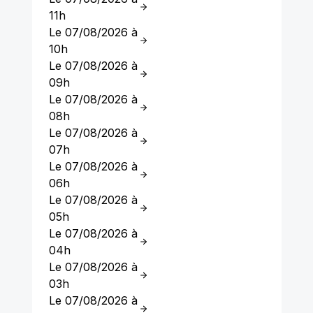
11h
Le 07/08/2026 à
10h
Le 07/08/2026 à
09h
Le 07/08/2026 à
08h
Le 07/08/2026 à
07h
Le 07/08/2026 à
06h
Le 07/08/2026 à
05h
Le 07/08/2026 à
04h
Le 07/08/2026 à
03h
Le 07/08/2026 à