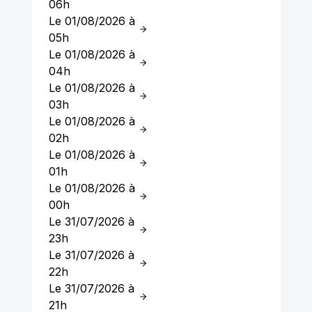
06h
Le 01/08/2026 à
05h
Le 01/08/2026 à
04h
Le 01/08/2026 à
03h
Le 01/08/2026 à
02h
Le 01/08/2026 à
01h
Le 01/08/2026 à
00h
Le 31/07/2026 à
23h
Le 31/07/2026 à
22h
Le 31/07/2026 à
21h