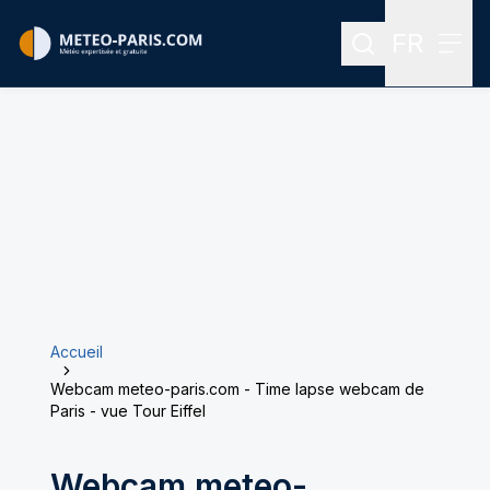
FR
Rechercher
Menu
Menu des
Accueil
Webcam meteo-paris.com - Time lapse webcam de
Paris - vue Tour Eiffel
Webcam meteo-