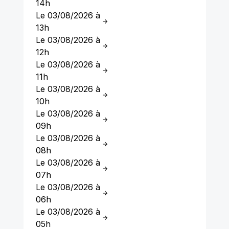
14h
Le 03/08/2026 à
13h
Le 03/08/2026 à
12h
Le 03/08/2026 à
11h
Le 03/08/2026 à
10h
Le 03/08/2026 à
09h
Le 03/08/2026 à
08h
Le 03/08/2026 à
07h
Le 03/08/2026 à
06h
Le 03/08/2026 à
05h