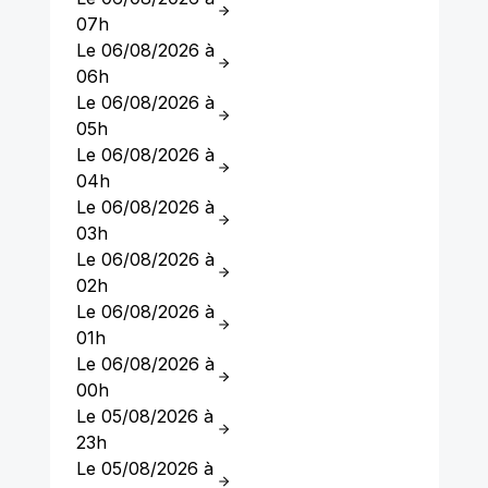
07h
Le 06/08/2026 à
06h
Le 06/08/2026 à
05h
Le 06/08/2026 à
04h
Le 06/08/2026 à
03h
Le 06/08/2026 à
02h
Le 06/08/2026 à
01h
Le 06/08/2026 à
00h
Le 05/08/2026 à
23h
Le 05/08/2026 à