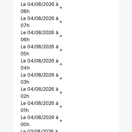
Le 04/08/2026 à
08h
Le 04/08/2026 à
07h
Le 04/08/2026 à
06h
Le 04/08/2026 à
05h
Le 04/08/2026 à
04h
Le 04/08/2026 à
03h
Le 04/08/2026 à
02h
Le 04/08/2026 à
01h
Le 04/08/2026 à
00h
Le 03/08/2026 à