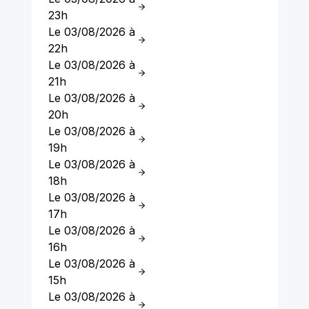
23h
Le 03/08/2026 à
22h
Le 03/08/2026 à
21h
Le 03/08/2026 à
20h
Le 03/08/2026 à
19h
Le 03/08/2026 à
18h
Le 03/08/2026 à
17h
Le 03/08/2026 à
16h
Le 03/08/2026 à
15h
Le 03/08/2026 à