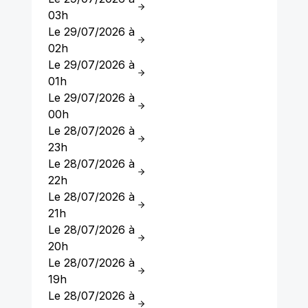
03h
Le 29/07/2026 à
02h
Le 29/07/2026 à
01h
Le 29/07/2026 à
00h
Le 28/07/2026 à
23h
Le 28/07/2026 à
22h
Le 28/07/2026 à
21h
Le 28/07/2026 à
20h
Le 28/07/2026 à
19h
Le 28/07/2026 à