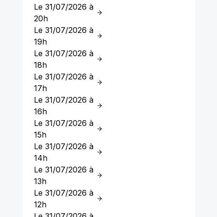
Le 31/07/2026 à
20h
Le 31/07/2026 à
19h
Le 31/07/2026 à
18h
Le 31/07/2026 à
17h
Le 31/07/2026 à
16h
Le 31/07/2026 à
15h
Le 31/07/2026 à
14h
Le 31/07/2026 à
13h
Le 31/07/2026 à
12h
Le 31/07/2026 à