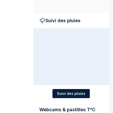
Suivi des pluies
Suivi des pluies
Webcams & pastilles T°C