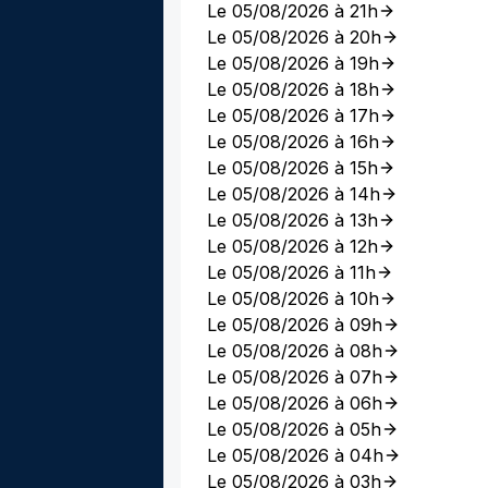
Le 05/08/2026 à 21h
Le 05/08/2026 à 20h
Le 05/08/2026 à 19h
Le 05/08/2026 à 18h
Le 05/08/2026 à 17h
Le 05/08/2026 à 16h
Le 05/08/2026 à 15h
Le 05/08/2026 à 14h
Le 05/08/2026 à 13h
Le 05/08/2026 à 12h
Le 05/08/2026 à 11h
Le 05/08/2026 à 10h
Le 05/08/2026 à 09h
Le 05/08/2026 à 08h
Le 05/08/2026 à 07h
Le 05/08/2026 à 06h
Le 05/08/2026 à 05h
Le 05/08/2026 à 04h
Le 05/08/2026 à 03h