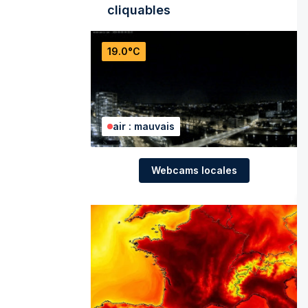
cliquables
19.0°C
air : mauvais
Webcams locales