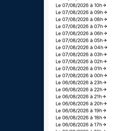
Le 07/08/2026 à 10h
Le 07/08/2026 à 09h
Le 07/08/2026 à 08h
Le 07/08/2026 à 07h
Le 07/08/2026 à 06h
Le 07/08/2026 à 05h
Le 07/08/2026 à 04h
Le 07/08/2026 à 03h
Le 07/08/2026 à 02h
Le 07/08/2026 à 01h
Le 07/08/2026 à 00h
Le 06/08/2026 à 23h
Le 06/08/2026 à 22h
Le 06/08/2026 à 21h
Le 06/08/2026 à 20h
Le 06/08/2026 à 19h
Le 06/08/2026 à 18h
Le 06/08/2026 à 17h