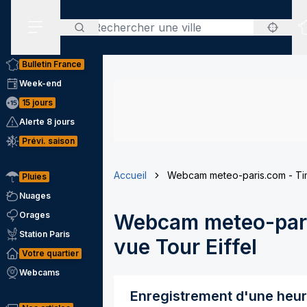
Rechercher
Menu secondaire
Bulletin France
Week-end
15 jours
Alerte 8 jours
Prévi. saison
Accueil
Webcam meteo-paris.com - Tim
Pluies
Nuages
Orages
Webcam meteo-pari
Station Paris
vue Tour Eiffel
Votre quartier
Webcams
Enregistrement d'une heu