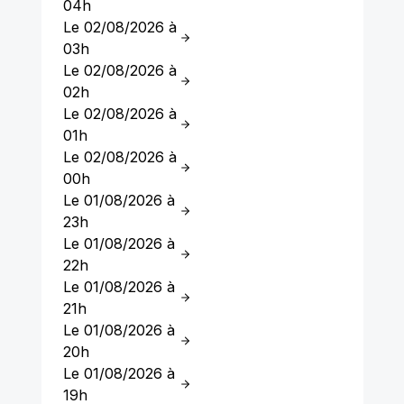
04h
Le 02/08/2026 à
03h
Le 02/08/2026 à
02h
Le 02/08/2026 à
01h
Le 02/08/2026 à
00h
Le 01/08/2026 à
23h
Le 01/08/2026 à
22h
Le 01/08/2026 à
21h
Le 01/08/2026 à
20h
Le 01/08/2026 à
19h