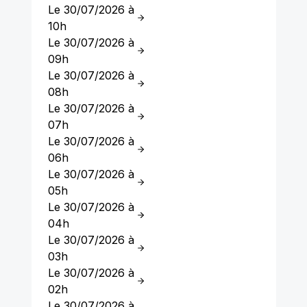
Le 30/07/2026 à
10h
Le 30/07/2026 à
09h
Le 30/07/2026 à
08h
Le 30/07/2026 à
07h
Le 30/07/2026 à
06h
Le 30/07/2026 à
05h
Le 30/07/2026 à
04h
Le 30/07/2026 à
03h
Le 30/07/2026 à
02h
Le 30/07/2026 à