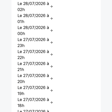
Le 28/07/2026 à
02h
Le 28/07/2026 à
01h
Le 28/07/2026 à
00h
Le 27/07/2026 à
23h
Le 27/07/2026 à
22h
Le 27/07/2026 à
21h
Le 27/07/2026 à
20h
Le 27/07/2026 à
19h
Le 27/07/2026 à
18h
Le 27/07/2026 à