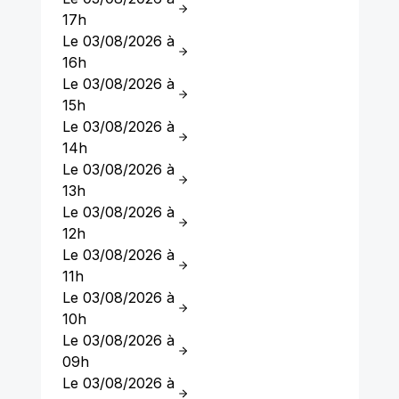
17h
Le 03/08/2026 à
16h
Le 03/08/2026 à
15h
Le 03/08/2026 à
14h
Le 03/08/2026 à
13h
Le 03/08/2026 à
12h
Le 03/08/2026 à
11h
Le 03/08/2026 à
10h
Le 03/08/2026 à
09h
Le 03/08/2026 à