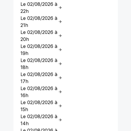
Le 02/08/2026 à
22h
Le 02/08/2026 à
21h
Le 02/08/2026 à
20h
Le 02/08/2026 à
19h
Le 02/08/2026 à
18h
Le 02/08/2026 à
17h
Le 02/08/2026 à
16h
Le 02/08/2026 à
15h
Le 02/08/2026 à
14h
Le 02/08/2026 à