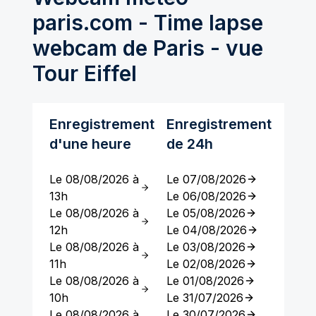
paris.com - Time lapse
webcam de Paris - vue
Tour Eiffel
Enregistrement
Enregistrement
d'une heure
de 24h
Le 08/08/2026 à
Le 07/08/2026
13h
Le 06/08/2026
Le 08/08/2026 à
Le 05/08/2026
12h
Le 04/08/2026
Le 08/08/2026 à
Le 03/08/2026
11h
Le 02/08/2026
Le 08/08/2026 à
Le 01/08/2026
10h
Le 31/07/2026
Le 08/08/2026 à
Le 30/07/2026