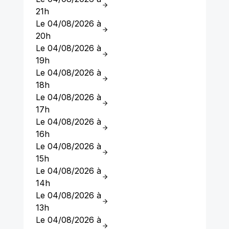
21h
Le 04/08/2026 à
20h
Le 04/08/2026 à
19h
Le 04/08/2026 à
18h
Le 04/08/2026 à
17h
Le 04/08/2026 à
16h
Le 04/08/2026 à
15h
Le 04/08/2026 à
14h
Le 04/08/2026 à
13h
Le 04/08/2026 à