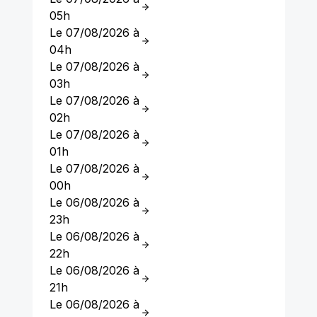
05h
Le 07/08/2026 à
04h
Le 07/08/2026 à
03h
Le 07/08/2026 à
02h
Le 07/08/2026 à
01h
Le 07/08/2026 à
00h
Le 06/08/2026 à
23h
Le 06/08/2026 à
22h
Le 06/08/2026 à
21h
Le 06/08/2026 à