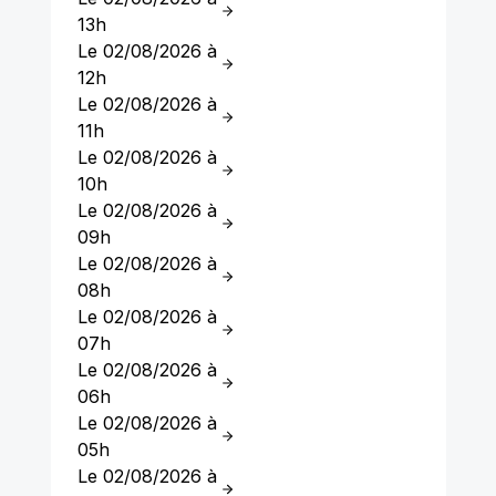
13h
Le 02/08/2026 à
12h
Le 02/08/2026 à
11h
Le 02/08/2026 à
10h
Le 02/08/2026 à
09h
Le 02/08/2026 à
08h
Le 02/08/2026 à
07h
Le 02/08/2026 à
06h
Le 02/08/2026 à
05h
Le 02/08/2026 à