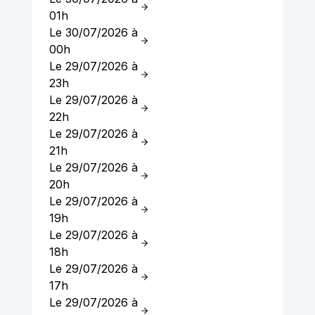
01h
Le 30/07/2026 à
00h
Le 29/07/2026 à
23h
Le 29/07/2026 à
22h
Le 29/07/2026 à
21h
Le 29/07/2026 à
20h
Le 29/07/2026 à
19h
Le 29/07/2026 à
18h
Le 29/07/2026 à
17h
Le 29/07/2026 à