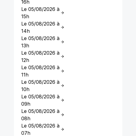
16h
Le 05/08/2026 à
15h
Le 05/08/2026 à
14h
Le 05/08/2026 à
13h
Le 05/08/2026 à
12h
Le 05/08/2026 à
11h
Le 05/08/2026 à
10h
Le 05/08/2026 à
09h
Le 05/08/2026 à
08h
Le 05/08/2026 à
07h