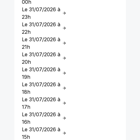
00h
Le 31/07/2026 à
23h
Le 31/07/2026 à
22h
Le 31/07/2026 à
21h
Le 31/07/2026 à
20h
Le 31/07/2026 à
19h
Le 31/07/2026 à
18h
Le 31/07/2026 à
17h
Le 31/07/2026 à
16h
Le 31/07/2026 à
15h