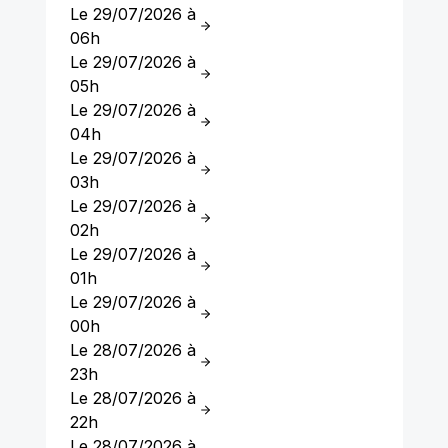
Le 29/07/2026 à
06h
Le 29/07/2026 à
05h
Le 29/07/2026 à
04h
Le 29/07/2026 à
03h
Le 29/07/2026 à
02h
Le 29/07/2026 à
01h
Le 29/07/2026 à
00h
Le 28/07/2026 à
23h
Le 28/07/2026 à
22h
Le 28/07/2026 à