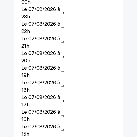
00h
Le 07/08/2026 à
23h
Le 07/08/2026 à
22h
Le 07/08/2026 à
21h
Le 07/08/2026 à
20h
Le 07/08/2026 à
19h
Le 07/08/2026 à
18h
Le 07/08/2026 à
17h
Le 07/08/2026 à
16h
Le 07/08/2026 à
15h