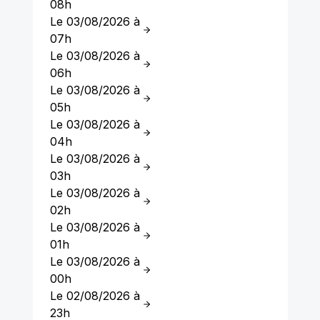
08h
Le 03/08/2026 à
07h
Le 03/08/2026 à
06h
Le 03/08/2026 à
05h
Le 03/08/2026 à
04h
Le 03/08/2026 à
03h
Le 03/08/2026 à
02h
Le 03/08/2026 à
01h
Le 03/08/2026 à
00h
Le 02/08/2026 à
23h