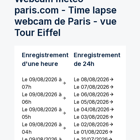
paris.com - Time lapse
webcam de Paris - vue
Tour Eiffel
Enregistrement
Enregistrement
d'une heure
de 24h
Le 09/08/2026 à
Le 08/08/2026
07h
Le 07/08/2026
Le 09/08/2026 à
Le 06/08/2026
06h
Le 05/08/2026
Le 09/08/2026 à
Le 04/08/2026
05h
Le 03/08/2026
Le 09/08/2026 à
Le 02/08/2026
04h
Le 01/08/2026
Le 09/08/2026 à
Le 31/07/2026