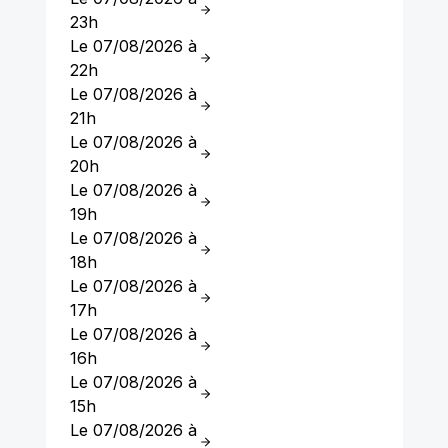
23h
Le 07/08/2026 à
22h
Le 07/08/2026 à
21h
Le 07/08/2026 à
20h
Le 07/08/2026 à
19h
Le 07/08/2026 à
18h
Le 07/08/2026 à
17h
Le 07/08/2026 à
16h
Le 07/08/2026 à
15h
Le 07/08/2026 à