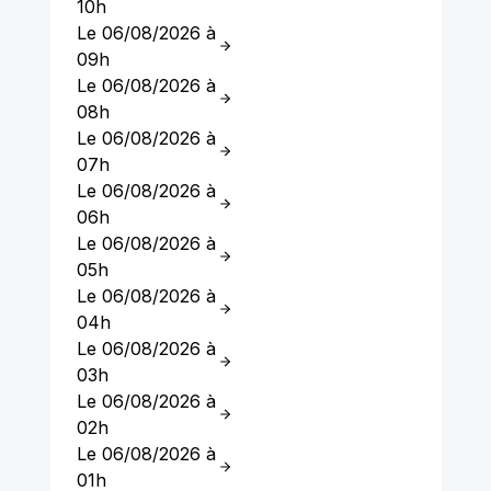
10h
Le 06/08/2026 à
09h
Le 06/08/2026 à
08h
Le 06/08/2026 à
07h
Le 06/08/2026 à
06h
Le 06/08/2026 à
05h
Le 06/08/2026 à
04h
Le 06/08/2026 à
03h
Le 06/08/2026 à
02h
Le 06/08/2026 à
01h