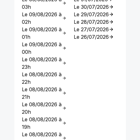
03h
Le 30/07/2026
Le 09/08/2026 à
Le 29/07/2026
02h
Le 28/07/2026
Le 09/08/2026 à
Le 27/07/2026
01h
Le 26/07/2026
Le 09/08/2026 à
00h
Le 08/08/2026 à
23h
Le 08/08/2026 à
22h
Le 08/08/2026 à
21h
Le 08/08/2026 à
20h
Le 08/08/2026 à
19h
Le 08/08/2026 à