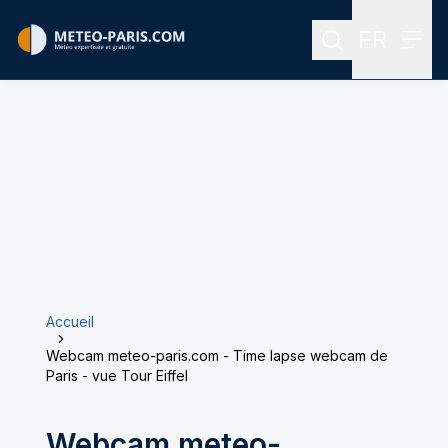
FR
Rechercher
Menu
Menu des
Accueil
Webcam meteo-paris.com - Time lapse webcam de
Paris - vue Tour Eiffel
Webcam meteo-