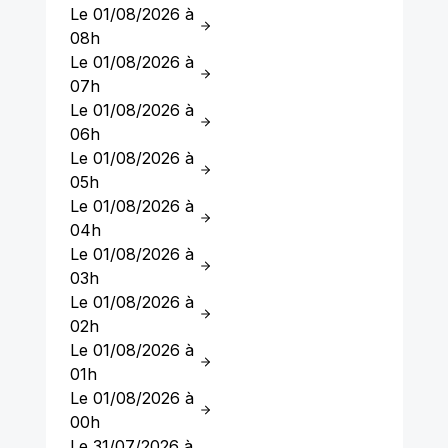
Le 01/08/2026 à
08h
Le 01/08/2026 à
07h
Le 01/08/2026 à
06h
Le 01/08/2026 à
05h
Le 01/08/2026 à
04h
Le 01/08/2026 à
03h
Le 01/08/2026 à
02h
Le 01/08/2026 à
01h
Le 01/08/2026 à
00h
Le 31/07/2026 à