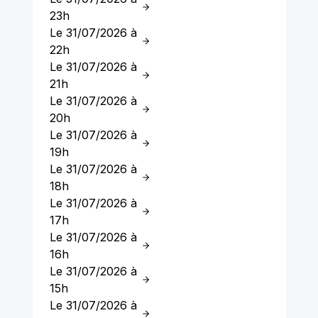
23h
Le 31/07/2026 à
22h
Le 31/07/2026 à
21h
Le 31/07/2026 à
20h
Le 31/07/2026 à
19h
Le 31/07/2026 à
18h
Le 31/07/2026 à
17h
Le 31/07/2026 à
16h
Le 31/07/2026 à
15h
Le 31/07/2026 à