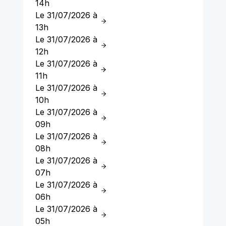
14h
Le 31/07/2026 à
13h
Le 31/07/2026 à
12h
Le 31/07/2026 à
11h
Le 31/07/2026 à
10h
Le 31/07/2026 à
09h
Le 31/07/2026 à
08h
Le 31/07/2026 à
07h
Le 31/07/2026 à
06h
Le 31/07/2026 à
05h