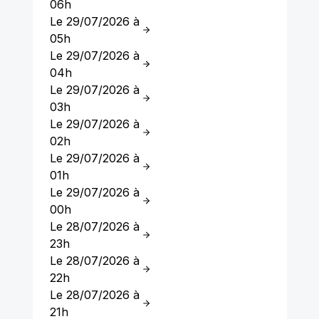
06h
Le 29/07/2026 à
05h
Le 29/07/2026 à
04h
Le 29/07/2026 à
03h
Le 29/07/2026 à
02h
Le 29/07/2026 à
01h
Le 29/07/2026 à
00h
Le 28/07/2026 à
23h
Le 28/07/2026 à
22h
Le 28/07/2026 à
21h