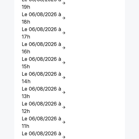
19h
Le 06/08/2026 à
18h
Le 06/08/2026 à
17h
Le 06/08/2026 à
16h
Le 06/08/2026 à
15h
Le 06/08/2026 à
14h
Le 06/08/2026 à
13h
Le 06/08/2026 à
12h
Le 06/08/2026 à
11h
Le 06/08/2026 à