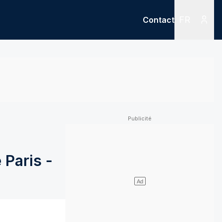
FR
Contact
Menu
Menu des
Paris -