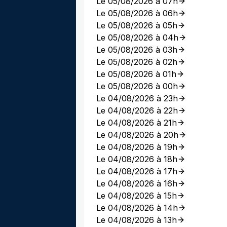
Le 05/08/2026 à 07h
Le 05/08/2026 à 06h
Le 05/08/2026 à 05h
Le 05/08/2026 à 04h
Le 05/08/2026 à 03h
Le 05/08/2026 à 02h
Le 05/08/2026 à 01h
Le 05/08/2026 à 00h
Le 04/08/2026 à 23h
Le 04/08/2026 à 22h
Le 04/08/2026 à 21h
Le 04/08/2026 à 20h
Le 04/08/2026 à 19h
Le 04/08/2026 à 18h
Le 04/08/2026 à 17h
Le 04/08/2026 à 16h
Le 04/08/2026 à 15h
Le 04/08/2026 à 14h
Le 04/08/2026 à 13h