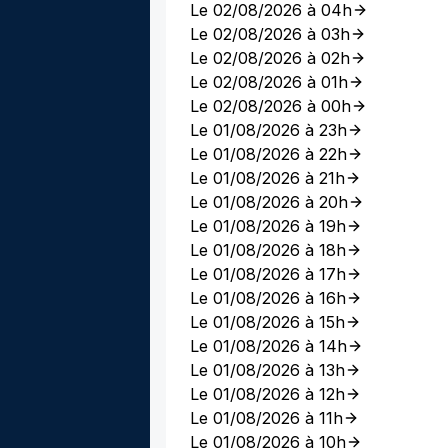
Le 02/08/2026 à 04h
Le 02/08/2026 à 03h
Le 02/08/2026 à 02h
Le 02/08/2026 à 01h
Le 02/08/2026 à 00h
Le 01/08/2026 à 23h
Le 01/08/2026 à 22h
Le 01/08/2026 à 21h
Le 01/08/2026 à 20h
Le 01/08/2026 à 19h
Le 01/08/2026 à 18h
Le 01/08/2026 à 17h
Le 01/08/2026 à 16h
Le 01/08/2026 à 15h
Le 01/08/2026 à 14h
Le 01/08/2026 à 13h
Le 01/08/2026 à 12h
Le 01/08/2026 à 11h
Le 01/08/2026 à 10h