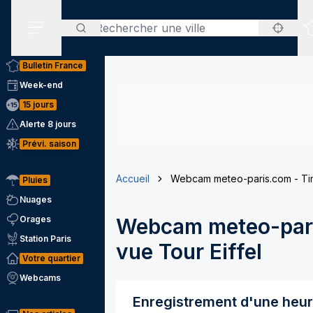
Rechercher
Menu secondaire
Bulletin France
Week-end
15 jours
Alerte 8 jours
Prévi. saison
Accueil
Webcam meteo-paris.com - Tim
Pluies
Nuages
Orages
Webcam meteo-pari
Station Paris
vue Tour Eiffel
Votre quartier
Webcams
Enregistrement d'une heu