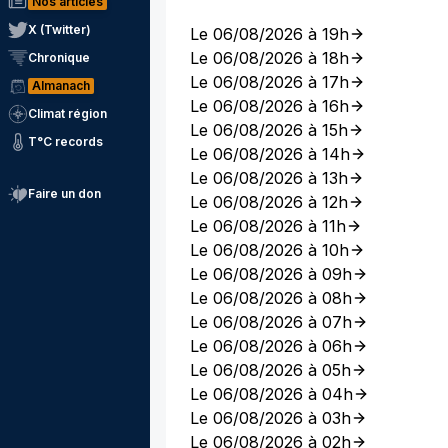
Nos articles
X (Twitter)
Le 06/08/2026 à 19h
Le 06/08/2026 à 18h
Chronique
Le 06/08/2026 à 17h
Almanach
Le 06/08/2026 à 16h
Climat région
Le 06/08/2026 à 15h
T°C records
Le 06/08/2026 à 14h
Le 06/08/2026 à 13h
Faire un don
Le 06/08/2026 à 12h
Le 06/08/2026 à 11h
Le 06/08/2026 à 10h
Le 06/08/2026 à 09h
Le 06/08/2026 à 08h
Le 06/08/2026 à 07h
Le 06/08/2026 à 06h
Le 06/08/2026 à 05h
Le 06/08/2026 à 04h
Le 06/08/2026 à 03h
Le 06/08/2026 à 02h