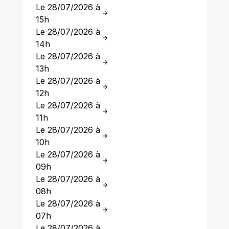
Le 28/07/2026 à
15h
Le 28/07/2026 à
14h
Le 28/07/2026 à
13h
Le 28/07/2026 à
12h
Le 28/07/2026 à
11h
Le 28/07/2026 à
10h
Le 28/07/2026 à
09h
Le 28/07/2026 à
08h
Le 28/07/2026 à
07h
Le 28/07/2026 à