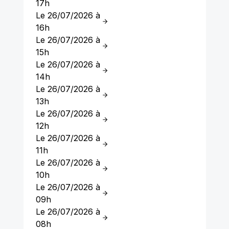
17h
Le 26/07/2026 à
16h
Le 26/07/2026 à
15h
Le 26/07/2026 à
14h
Le 26/07/2026 à
13h
Le 26/07/2026 à
12h
Le 26/07/2026 à
11h
Le 26/07/2026 à
10h
Le 26/07/2026 à
09h
Le 26/07/2026 à
08h