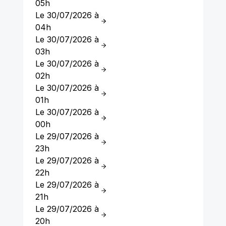
05h
Le 30/07/2026 à
04h
Le 30/07/2026 à
03h
Le 30/07/2026 à
02h
Le 30/07/2026 à
01h
Le 30/07/2026 à
00h
Le 29/07/2026 à
23h
Le 29/07/2026 à
22h
Le 29/07/2026 à
21h
Le 29/07/2026 à
20h