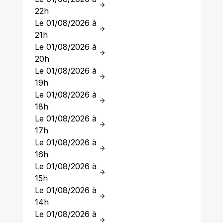
22h
Le 01/08/2026 à
21h
Le 01/08/2026 à
20h
Le 01/08/2026 à
19h
Le 01/08/2026 à
18h
Le 01/08/2026 à
17h
Le 01/08/2026 à
16h
Le 01/08/2026 à
15h
Le 01/08/2026 à
14h
Le 01/08/2026 à