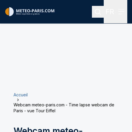
FR
Rechercher
Menu
Menu des
Accueil
Webcam meteo-paris.com - Time lapse webcam de
Paris - vue Tour Eiffel
Webcam meteo-