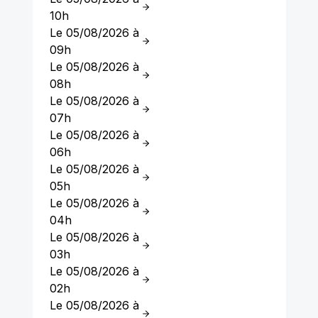
10h
Le 05/08/2026 à
09h
Le 05/08/2026 à
08h
Le 05/08/2026 à
07h
Le 05/08/2026 à
06h
Le 05/08/2026 à
05h
Le 05/08/2026 à
04h
Le 05/08/2026 à
03h
Le 05/08/2026 à
02h
Le 05/08/2026 à