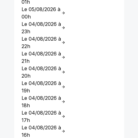
01h
Le 05/08/2026 à
00h
Le 04/08/2026 à
23h
Le 04/08/2026 à
22h
Le 04/08/2026 à
21h
Le 04/08/2026 à
20h
Le 04/08/2026 à
19h
Le 04/08/2026 à
18h
Le 04/08/2026 à
17h
Le 04/08/2026 à
16h