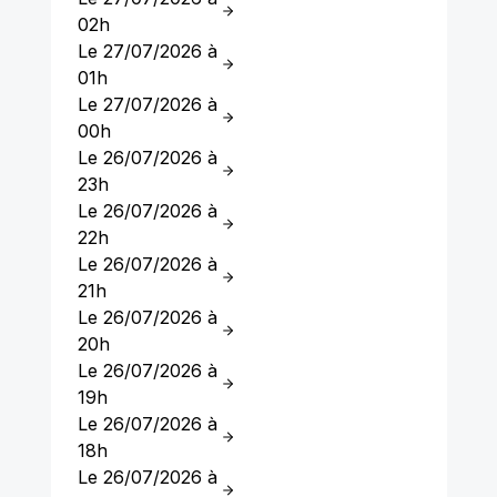
02h
Le 27/07/2026 à
01h
Le 27/07/2026 à
00h
Le 26/07/2026 à
23h
Le 26/07/2026 à
22h
Le 26/07/2026 à
21h
Le 26/07/2026 à
20h
Le 26/07/2026 à
19h
Le 26/07/2026 à
18h
Le 26/07/2026 à