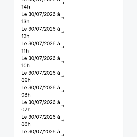
14h
Le 30/07/2026 à
13h
Le 30/07/2026 à
12h
Le 30/07/2026 à
11h
Le 30/07/2026 à
10h
Le 30/07/2026 à
09h
Le 30/07/2026 à
08h
Le 30/07/2026 à
07h
Le 30/07/2026 à
06h
Le 30/07/2026 à