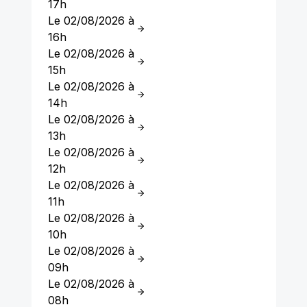
17h
Le 02/08/2026 à
16h
Le 02/08/2026 à
15h
Le 02/08/2026 à
14h
Le 02/08/2026 à
13h
Le 02/08/2026 à
12h
Le 02/08/2026 à
11h
Le 02/08/2026 à
10h
Le 02/08/2026 à
09h
Le 02/08/2026 à
08h