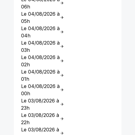
06h
Le 04/08/2026 à
05h
Le 04/08/2026 à
04h
Le 04/08/2026 à
03h
Le 04/08/2026 à
02h
Le 04/08/2026 à
01h
Le 04/08/2026 à
00h
Le 03/08/2026 à
23h
Le 03/08/2026 à
22h
Le 03/08/2026 à