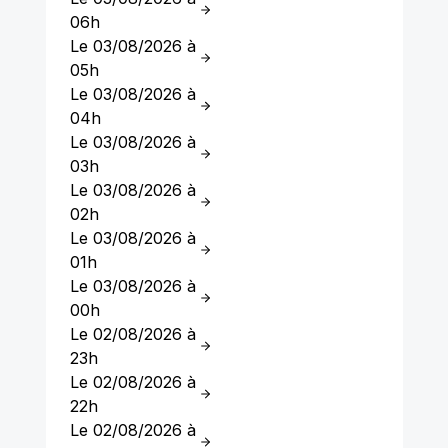
06h
Le 03/08/2026 à
05h
Le 03/08/2026 à
04h
Le 03/08/2026 à
03h
Le 03/08/2026 à
02h
Le 03/08/2026 à
01h
Le 03/08/2026 à
00h
Le 02/08/2026 à
23h
Le 02/08/2026 à
22h
Le 02/08/2026 à