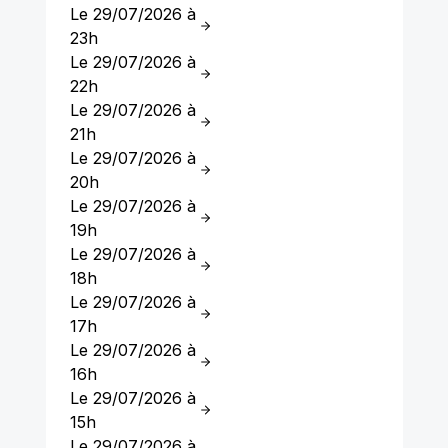
Le 29/07/2026 à
23h
Le 29/07/2026 à
22h
Le 29/07/2026 à
21h
Le 29/07/2026 à
20h
Le 29/07/2026 à
19h
Le 29/07/2026 à
18h
Le 29/07/2026 à
17h
Le 29/07/2026 à
16h
Le 29/07/2026 à
15h
Le 29/07/2026 à