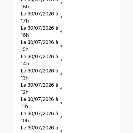
18h
Le 30/07/2026 à
17h
Le 30/07/2026 à
16h
Le 30/07/2026 à
15h
Le 30/07/2026 à
14h
Le 30/07/2026 à
13h
Le 30/07/2026 à
12h
Le 30/07/2026 à
11h
Le 30/07/2026 à
10h
Le 30/07/2026 à