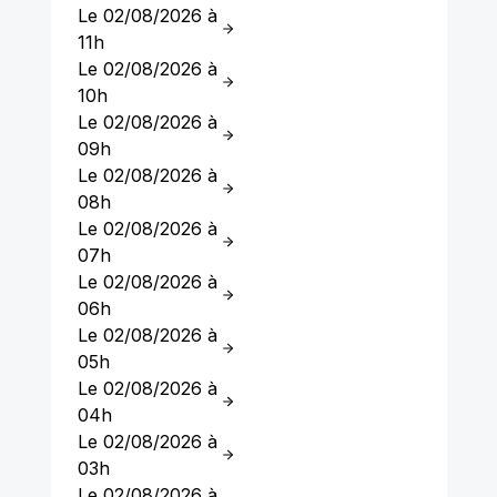
Le 02/08/2026 à
11h
Le 02/08/2026 à
10h
Le 02/08/2026 à
09h
Le 02/08/2026 à
08h
Le 02/08/2026 à
07h
Le 02/08/2026 à
06h
Le 02/08/2026 à
05h
Le 02/08/2026 à
04h
Le 02/08/2026 à
03h
Le 02/08/2026 à