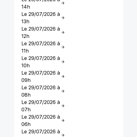
14h
Le 29/07/2026 à
13h
Le 29/07/2026 à
12h
Le 29/07/2026 à
11h
Le 29/07/2026 à
10h
Le 29/07/2026 à
09h
Le 29/07/2026 à
08h
Le 29/07/2026 à
07h
Le 29/07/2026 à
06h
Le 29/07/2026 à