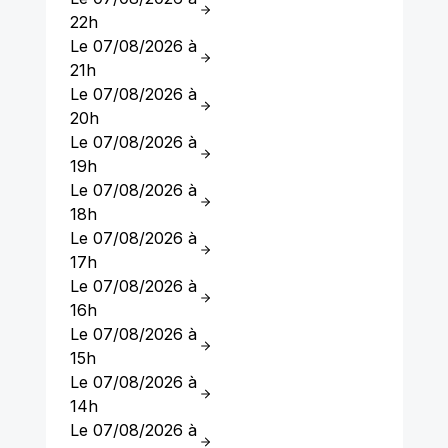
22h
Le 07/08/2026 à
21h
Le 07/08/2026 à
20h
Le 07/08/2026 à
19h
Le 07/08/2026 à
18h
Le 07/08/2026 à
17h
Le 07/08/2026 à
16h
Le 07/08/2026 à
15h
Le 07/08/2026 à
14h
Le 07/08/2026 à