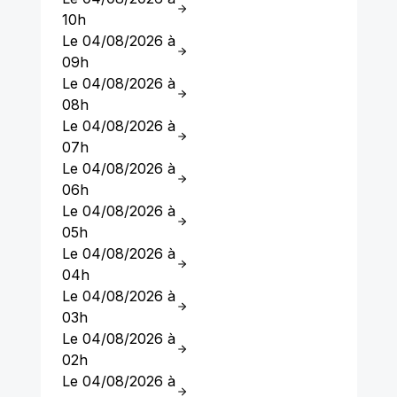
10h
Le 04/08/2026 à
09h
Le 04/08/2026 à
08h
Le 04/08/2026 à
07h
Le 04/08/2026 à
06h
Le 04/08/2026 à
05h
Le 04/08/2026 à
04h
Le 04/08/2026 à
03h
Le 04/08/2026 à
02h
Le 04/08/2026 à