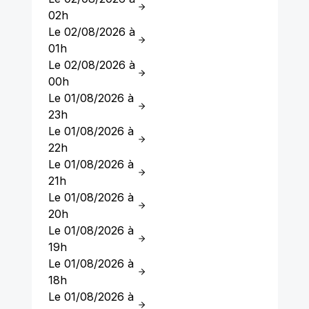
02h
Le 02/08/2026 à
01h
Le 02/08/2026 à
00h
Le 01/08/2026 à
23h
Le 01/08/2026 à
22h
Le 01/08/2026 à
21h
Le 01/08/2026 à
20h
Le 01/08/2026 à
19h
Le 01/08/2026 à
18h
Le 01/08/2026 à