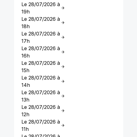
Le 28/07/2026 à
19h
Le 28/07/2026 à
18h
Le 28/07/2026 à
17h
Le 28/07/2026 à
16h
Le 28/07/2026 à
15h
Le 28/07/2026 à
14h
Le 28/07/2026 à
13h
Le 28/07/2026 à
12h
Le 28/07/2026 à
11h
Le 28/07/2026 à