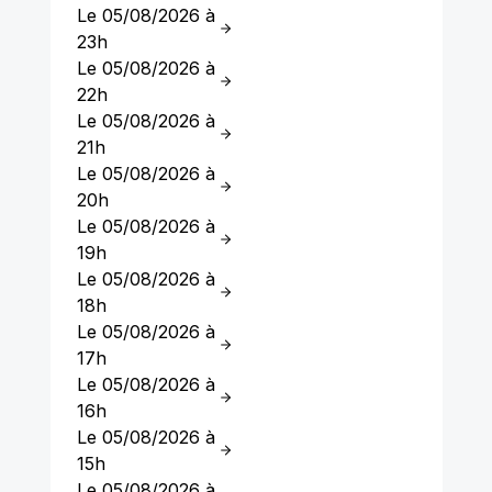
Le 05/08/2026 à
23h
Le 05/08/2026 à
22h
Le 05/08/2026 à
21h
Le 05/08/2026 à
20h
Le 05/08/2026 à
19h
Le 05/08/2026 à
18h
Le 05/08/2026 à
17h
Le 05/08/2026 à
16h
Le 05/08/2026 à
15h
Le 05/08/2026 à