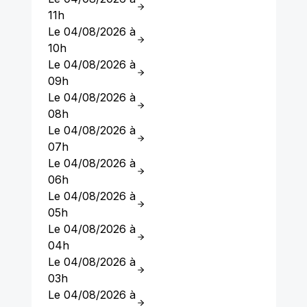
11h
Le 04/08/2026 à
10h
Le 04/08/2026 à
09h
Le 04/08/2026 à
08h
Le 04/08/2026 à
07h
Le 04/08/2026 à
06h
Le 04/08/2026 à
05h
Le 04/08/2026 à
04h
Le 04/08/2026 à
03h
Le 04/08/2026 à