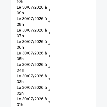
10h
Le 30/07/2026 à
09h
Le 30/07/2026 à
08h
Le 30/07/2026 à
07h
Le 30/07/2026 à
06h
Le 30/07/2026 à
05h
Le 30/07/2026 à
04h
Le 30/07/2026 à
03h
Le 30/07/2026 à
02h
Le 30/07/2026 à
01h