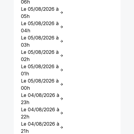
06h
Le 05/08/2026 à
05h
Le 05/08/2026 à
04h
Le 05/08/2026 à
03h
Le 05/08/2026 à
02h
Le 05/08/2026 à
01h
Le 05/08/2026 à
00h
Le 04/08/2026 à
23h
Le 04/08/2026 à
22h
Le 04/08/2026 à
21h