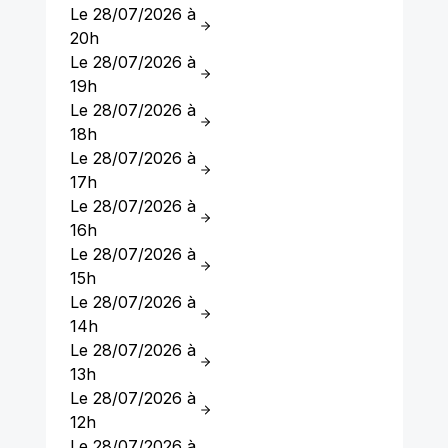
Le 28/07/2026 à
20h
Le 28/07/2026 à
19h
Le 28/07/2026 à
18h
Le 28/07/2026 à
17h
Le 28/07/2026 à
16h
Le 28/07/2026 à
15h
Le 28/07/2026 à
14h
Le 28/07/2026 à
13h
Le 28/07/2026 à
12h
Le 28/07/2026 à