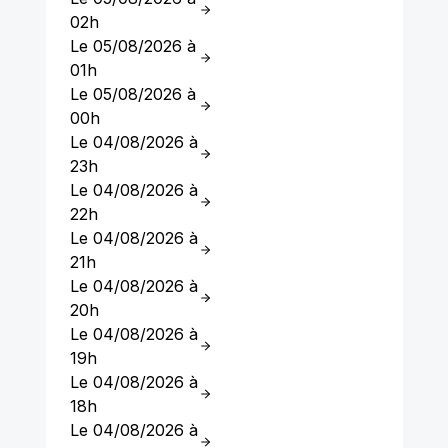
02h
Le 05/08/2026 à
01h
Le 05/08/2026 à
00h
Le 04/08/2026 à
23h
Le 04/08/2026 à
22h
Le 04/08/2026 à
21h
Le 04/08/2026 à
20h
Le 04/08/2026 à
19h
Le 04/08/2026 à
18h
Le 04/08/2026 à