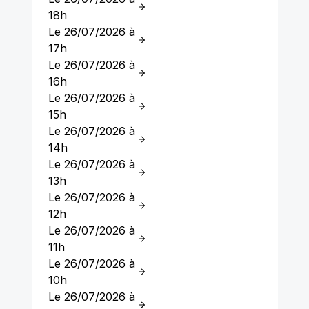
18h
Le 26/07/2026 à
17h
Le 26/07/2026 à
16h
Le 26/07/2026 à
15h
Le 26/07/2026 à
14h
Le 26/07/2026 à
13h
Le 26/07/2026 à
12h
Le 26/07/2026 à
11h
Le 26/07/2026 à
10h
Le 26/07/2026 à