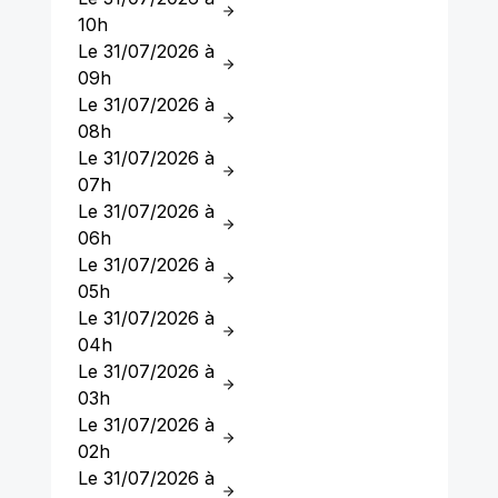
10h
Le 31/07/2026 à
09h
Le 31/07/2026 à
08h
Le 31/07/2026 à
07h
Le 31/07/2026 à
06h
Le 31/07/2026 à
05h
Le 31/07/2026 à
04h
Le 31/07/2026 à
03h
Le 31/07/2026 à
02h
Le 31/07/2026 à