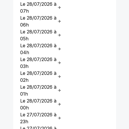
Le 28/07/2026 à
07h
Le 28/07/2026 à
06h
Le 28/07/2026 à
05h
Le 28/07/2026 à
04h
Le 28/07/2026 à
03h
Le 28/07/2026 à
02h
Le 28/07/2026 à
01h
Le 28/07/2026 à
00h
Le 27/07/2026 à
23h
Le 27/07/2026 à