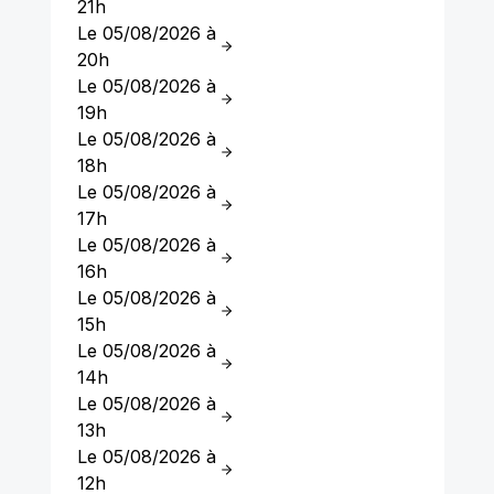
21h
Le 05/08/2026 à
20h
Le 05/08/2026 à
19h
Le 05/08/2026 à
18h
Le 05/08/2026 à
17h
Le 05/08/2026 à
16h
Le 05/08/2026 à
15h
Le 05/08/2026 à
14h
Le 05/08/2026 à
13h
Le 05/08/2026 à
12h