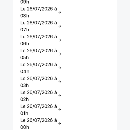
09h
Le 26/07/2026 à
08h
Le 26/07/2026 à
07h
Le 26/07/2026 à
06h
Le 26/07/2026 à
05h
Le 26/07/2026 à
04h
Le 26/07/2026 à
03h
Le 26/07/2026 à
02h
Le 26/07/2026 à
01h
Le 26/07/2026 à
00h