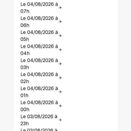
Le 04/08/2026 à
07h
Le 04/08/2026 à
06h
Le 04/08/2026 à
05h
Le 04/08/2026 à
04h
Le 04/08/2026 à
03h
Le 04/08/2026 à
02h
Le 04/08/2026 à
01h
Le 04/08/2026 à
00h
Le 03/08/2026 à
23h
Le 03/08/2026 à