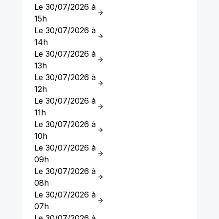
Le 30/07/2026 à
15h
Le 30/07/2026 à
14h
Le 30/07/2026 à
13h
Le 30/07/2026 à
12h
Le 30/07/2026 à
11h
Le 30/07/2026 à
10h
Le 30/07/2026 à
09h
Le 30/07/2026 à
08h
Le 30/07/2026 à
07h
Le 30/07/2026 à