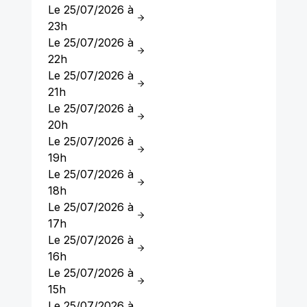
Le 25/07/2026 à
23h
Le 25/07/2026 à
22h
Le 25/07/2026 à
21h
Le 25/07/2026 à
20h
Le 25/07/2026 à
19h
Le 25/07/2026 à
18h
Le 25/07/2026 à
17h
Le 25/07/2026 à
16h
Le 25/07/2026 à
15h
Le 25/07/2026 à