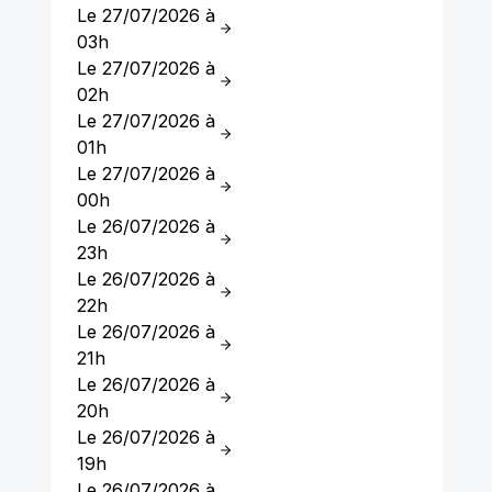
Le 27/07/2026 à
03h
Le 27/07/2026 à
02h
Le 27/07/2026 à
01h
Le 27/07/2026 à
00h
Le 26/07/2026 à
23h
Le 26/07/2026 à
22h
Le 26/07/2026 à
21h
Le 26/07/2026 à
20h
Le 26/07/2026 à
19h
Le 26/07/2026 à