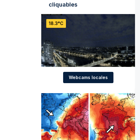
cliquables
18.3°C
Webcams locales