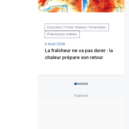
Douceur / Forte chaleur / Incendies
Prévisions météo
5 Août 2026
La fraîcheur ne va pas durer : la
chaleur prépare son retour
0
1
2
3
4
5