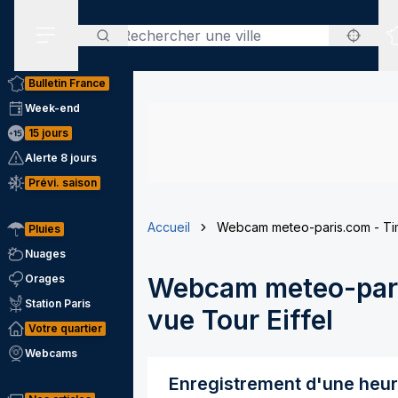
Rechercher
Menu secondaire
Bulletin France
Week-end
15 jours
Alerte 8 jours
Prévi. saison
Accueil
Webcam meteo-paris.com - Tim
Pluies
Nuages
Orages
Webcam meteo-pari
Station Paris
vue Tour Eiffel
Votre quartier
Webcams
Enregistrement d'une heu