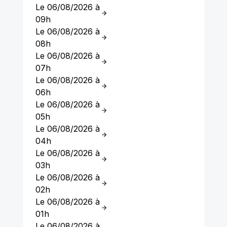
Le 06/08/2026 à
09h
Le 06/08/2026 à
08h
Le 06/08/2026 à
07h
Le 06/08/2026 à
06h
Le 06/08/2026 à
05h
Le 06/08/2026 à
04h
Le 06/08/2026 à
03h
Le 06/08/2026 à
02h
Le 06/08/2026 à
01h
Le 06/08/2026 à