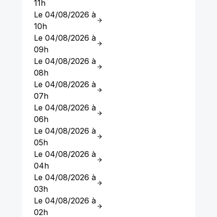
11h
Le 04/08/2026 à
10h
Le 04/08/2026 à
09h
Le 04/08/2026 à
08h
Le 04/08/2026 à
07h
Le 04/08/2026 à
06h
Le 04/08/2026 à
05h
Le 04/08/2026 à
04h
Le 04/08/2026 à
03h
Le 04/08/2026 à
02h