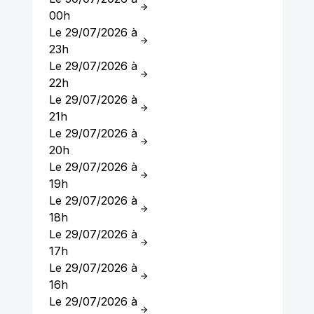
00h
Le 29/07/2026 à
23h
Le 29/07/2026 à
22h
Le 29/07/2026 à
21h
Le 29/07/2026 à
20h
Le 29/07/2026 à
19h
Le 29/07/2026 à
18h
Le 29/07/2026 à
17h
Le 29/07/2026 à
16h
Le 29/07/2026 à