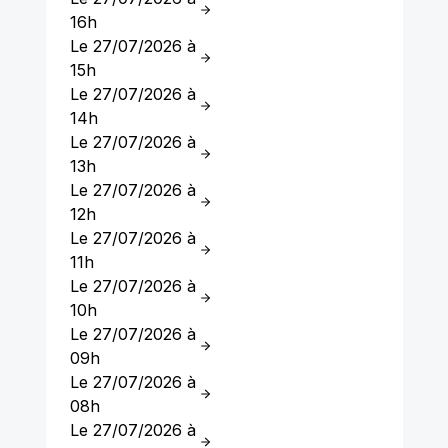
16h
Le 27/07/2026 à
15h
Le 27/07/2026 à
14h
Le 27/07/2026 à
13h
Le 27/07/2026 à
12h
Le 27/07/2026 à
11h
Le 27/07/2026 à
10h
Le 27/07/2026 à
09h
Le 27/07/2026 à
08h
Le 27/07/2026 à