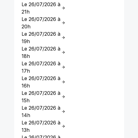
Le 26/07/2026 à
21h
Le 26/07/2026 à
20h
Le 26/07/2026 à
19h
Le 26/07/2026 à
18h
Le 26/07/2026 à
17h
Le 26/07/2026 à
16h
Le 26/07/2026 à
15h
Le 26/07/2026 à
14h
Le 26/07/2026 à
13h
Le 26/07/2026 à