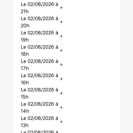
Le 02/08/2026 à
21h
Le 02/08/2026 à
20h
Le 02/08/2026 à
19h
Le 02/08/2026 à
18h
Le 02/08/2026 à
17h
Le 02/08/2026 à
16h
Le 02/08/2026 à
15h
Le 02/08/2026 à
14h
Le 02/08/2026 à
13h
Le 02/08/2026 à