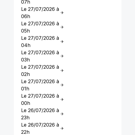
07h
Le 27/07/2026 à
06h
Le 27/07/2026 à
05h
Le 27/07/2026 à
04h
Le 27/07/2026 à
03h
Le 27/07/2026 à
02h
Le 27/07/2026 à
01h
Le 27/07/2026 à
00h
Le 26/07/2026 à
23h
Le 26/07/2026 à
22h